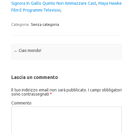
Signora In Giallo Quinto Non Ammazzare Cast
,
Maya Hawke
Film E Programmi Televisivi
,
Categoria:
Senza categoria
Navigazione articolo
←
Ciao mondo!
Lascia un commento
Il tuo indirizzo email non sarà pubblicato.
I campi obbligatori
sono contrassegnati
*
Commento