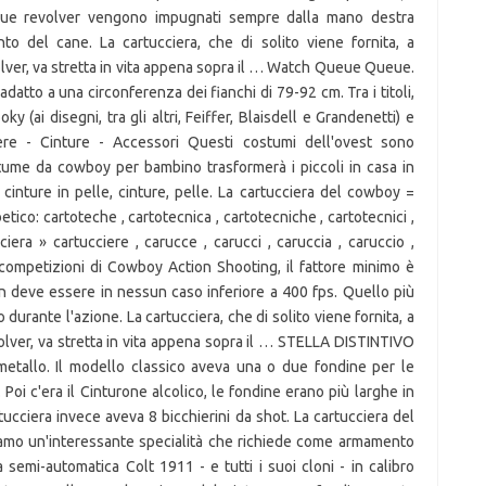
i due revolver vengono impugnati sempre dalla mano destra
nto del cane. La cartucciera, che di solito viene fornita, a
volver, va stretta in vita appena sopra il … Watch Queue Queue.
datto a una circonferenza dei fianchi di 79-92 cm. Tra i titoli,
(ai disegni, tra gli altri, Feiffer, Blaisdell e Grandenetti) e
tuccia del miscelatore? Prime Basket. Soluzioni per la definizione *La cartucciera del cowboy* per le parole crociate e altri giochi enigmistici come CodyCross. Trova sul nostro sito web di costumi tutti gli accessori per Pistola con Cartucciera per le Feste a Tema, Carnevale, Halloween, Natale, ecc. Ai piedi del cowboy. In rete molte le proposte, anche di livello, ma per essere valide si dovrà verificare quanto illustrato. BRT Corriere … Lara croft tomb : i migliori prodotti di lara, tomb, raider. Progettata e prodotta in Germania, la cartuccia FirmaFlow® offre la garanzia di un rubinetto duraturo e senza difficoltà di installazione. Altre definizioni con cowboy: Il film con Pellirosse e cowboy; Il West dei cowboy; I film con gli indiani e i cowboy; Lo usano i cowboy; La cartucciera del cowboy. Pistola con Cartucciera per il tuo costume. Otros lectores siempre estarán interesados en su opinión sobre los libros que ha leído. La ricerca offre potenziali opportunità di mercato e un forte focus del settore sulle previsioni di mercato del Riscaldatori a cartuccia dal 2021 al 2026. LIBROLANDIA 3188 SC/F 2 PISTOLE C/CARTUCCIERA. La primavera del 1949 vide il lancio di una delle maggiori cantonate di Eisner, la linea di fumetti dalla vita brevissima Will Eisner Productions. La doppia cartucciera con pistole da Cowboy di Guirca è completa di cintura dove vanno inserite le cartucciere. SET 5 PEZZI COWBOY OFFERTA GRANDE PREZZO!! Bandoliera a cartuccera per costume da messicano o da cacciatore. Le... esibizioni dei cowboy. La doppia cartucciera con pistole da Cowboy di Guirca è completa di cintura dove v GIOCHIMPARA SRL | … A causa delle misure precauzionali adottate per il contenimento del virus COVID-19, alcuni dei metodi di consegna indicati di seguito non sono disponibili. Jul 1, 2020 - Explore Kirsten Johnson's board "Photos" on Pinterest. Free delivery and returns on eligible orders of £20 or more. In Italia ce ne sono alcuni: a partire da quello storico, tra i più conosciuti insieme a Polidori, Alfredo Forese in arte Mastrosellaio, titolare della ditta Aeffe di Caronno Pertusella a Varese. Account & Lists Sign in Account & Lists Returns & Orders. Difatti come c'erano due tipi di duelli c'erano anche due tipi di cinturoni da cowboy. La usavano i cow-boy. Ad esempio se abbiamo un proiettile dal peso di 255 grani che viaggia ad una velocità di 450 piedi al secondo il … Brother consiglia caldamente di NON ricaricare la cartuccia toner fornita con la macchina. CARTUCCIERA Una cartucciera (15MO) si porta sopra gli altri abiti. Niente di più vero. Cartucciera 22 pallottole. “Vado a prendere il dessert,” borbotta, sollevato all’ipotesi d’aver trovato un diversivo. Vi lavorano i cowboy. This video is unavailable. Il cinturone è prodotto in Messico ed è dotato di una cartucciera per 24 proiettili calibro 45. La terra dei cowboy. Sulla Costa del West 1° Ediz. Il nostro confronto di lara croft tomb, aggiornato mensilmente (l'ultima data è novembre 2020), vi aiuterà a scegliere il prodotto più adatto alle vostre esigenze e al vostro budget. La cartucciera, che di solito viene fornita, a richiesta, anche di slot per cartucce per revolver, va stretta in vita appena sopra il cinturone e le fondine. La migliore soluzione per 'vestirci' tecnicamente e con gusto, almeno il nostro, è quella di rivolgersi a uno dei pochi artigiani che realizzano queste cose. Un cinturone completo è costituito dal cinturone con fibbia, appunto, e le due fondine che portano i revolver. Nov 11, 2017 - This Pin was discovered by francesca vernuccio. Un PG che la indossa pu ricaricare una canna di unarma senza usare unazione per farlo, a patto che ottenga 1-5 su 1D20. Il rapporto di ricerca fornisce il valore CAGR in percentuale dal 2021 al 2026. E nel dire salaci lo diciamo con enorme sarcasmo. 212 likes. È ambientato a Houston e narra le vicende del giovane cowboy Bud Davis e di sua moglie Sissy Trama. La doppia cartucciera con due pistole da Cowboy di Guirca è realizzata in plastica. Cosa vedo? Non è consentito il riutilizzo in altre opere multimediali del materiale pubblicato salvo esplicita autorizzazione degli autori, Splendito assetto cross-draw Tuko Handemade Leather Works, cowboyactionshooting.it - Tutti i diritti riservati, Packing Iron: Gun Leather of the Frontier West. La soluzione di questo puzzle è di 5 lettere e inizia con la lettera R. TOU LINK SRLS Capitale 2000 euro, CF 02484300997, P.IVA 02484300997, REA GE - 489695, PEC: La griglia che era montata davanti alla locomotiva, Un rapace africano dal volo assai caratteristico, Un velluto con disegni in rilievo su fondo liscio, Il tasto che permette di scrivere cosi anziche cosi, Un dipartimento dei nostri servizi segreti, Il personaggio dei fumetti rivale di ginko, Un partecipante al programma tv la fattoria, Personaggio vincente della fattoria in tv. Bud si trasferisce dalla cittadina di Spur a Houston. Presso la nostra area dedicata potrai trovare una vasta selezione di prodotti per tutte i modelli e marche codice produttore: FG18523 Urban Cowboy è un film statunitense del 1980, diretto da James Bridges, con protagonisti John Travolta e Debra Winger. Discover (and save!) La fondina è prodotta in Germania, punzonata, con i lati zigrinati. La cartucciera del cow-boy — Soluzioni per cruciverba e parole crociate. your own Pins on Pinterest. Aiuta i cowboy. Le fondine che interessano a noi, soprattutto per chi inizia, sono quelle in modalità cross-draw: una posta sul lato destro fronte tiratore e l'altra, girata, sul lato opposto del lato forte, quello sinistro. Di seguito la risposta corretta a La fattoria del cow-boy Cruciverba, se hai bisogno di ulteriore aiuto per completare il tuo cruciverba continua la navigazione e prova la nostra funzione di ricerca. 25-oct-2017 - Richard Rugh descrubrió este Pin. Per partecipare alle competizioni di Cowboy Action Shooting, il fattore minimo è stabilito in 60 e la velocità del proiettile non deve essere in nessun caso inferiore a 400 fps. Lunghezza 112 cm. Un favoloso libro sulla storia delle fondine del vecchio West è l'opera di Richard C. Rattenburys «Packing Iron: Gun Leather of the Frontier West». Fondine, cinturoni e cinte western la sua principale produzione. May 21, 2020 - This Pin was discovered by Jacob Villanueva. Con il marchio «Tuko» ha in produzione fondine, cinturoni, cartucciere CAS per gli shotgun, foderi aperti o chiusi per fucili e carabine, oltre ad una vasta produzione di borse da uomo e donna. Uno dei componenti fondamentali del rubinetto è la cartuccia del miscelatore! In pochi click potrai facilmente sostituire il tuo rica