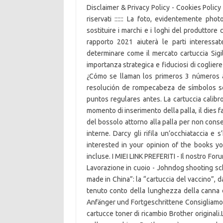
Disclaimer & Privacy Policy - Cookies Polic
riservati :::::: La foto, evidentemente pho
sostituire i marchi e i loghi del produttore 
rapporto 2021 aiuterà le parti interessate
determinare come il mercato cartuccia Sigil
importanza strategica e fiduciosi di cogliere
¿Cómo se llaman los primeros 3 números a
resolución de rompecabeza de símbolos se
puntos regulares antes. La cartuccia calibr
momento di inserimento della palla, il dies 
del bossolo attorno alla palla per non conse
interne. Darcy gli rifila un’occhiataccia 
interested in your opinion of the books y
incluse. I MIEI LINK PREFERITI - Il nostro Fo
Lavorazione in cuoio - Johndog shooting sch
made in China”: la “cartuccia del vaccino”, d
tenuto conto della lunghezza della canna d
Anfänger und Fortgeschrittene Consigliamo 
cartucce toner di ricambio Brother originali.L’