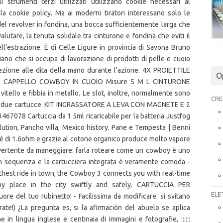
 strumenti terzi utilizzati utilizzano cookie necessari al
lla cookie policy. Ma ai moderni tiratori interessano solo le
del revolver in fondina, una bocca sufficientemente larga che
valutare, la tenuta solidale tra cinturone e fondina che eviti il
'estrazione. È di Celle Ligure in provincia di Savona Bruno
igiano che si occupa di lavorazione di prodotti di pelle e cuoio
tezione alle dita della mano durante l'azione. 4X PROIETTILE
O
de: CAPPELLO COWBOY IN CUOIO Misure S M L CINTURONE
llo e fibbia in metallo. Le slot, inoltre, normalmente sono
CRE
e le due cartucce. KIT INGRASSATORE A LEVA CON MAGNETE E 2
8 Cartuccia da 1.5ml ricaricabile per la batteria Justfog
ution, Pancho villa, Mexico history. Pane e Tempesta | Benni
a è di 1.6ohm e grazie al cotone organico produce molto vapore
ivertente da maneggiare: farla roteare come un cowboy è uno
 in sequenza e la cartucciera integrata è veramente comoda -
thest ride in town, the Cowboy 3 connects you with real-time
ny place in the city swiftly and safely. CARTUCCIA PER
ELE
re del tuo rubinetto! - Facilissima da modificare: si svitano
erate!) ¿La pregunta es, si la afirmación del abuelo se aplica
in lingua inglese e centinaia di immagini e fotografie, ::::::