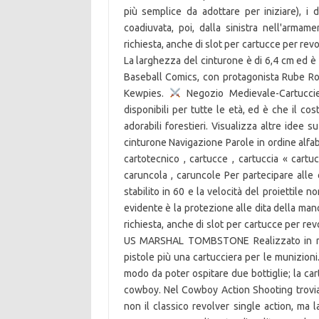
più semplice da adottare per iniziare), 
coadiuvata, poi, dalla sinistra nell'armame
richiesta, anche di slot per cartucce per re
La larghezza del cinturone è di 6,4 cm ed è a
Baseball Comics, con protagonista Rube Rooky 
Kewpies.
Negozio Medievale-Cartucciere - Cinture - Accessori Questi costumi dell'ovest sono disponibili per tutte le età, ed è che il costume da cowboy per bambino trasformerà i piccoli in casa in adorabili forestieri. Visualizza altre idee su cinture in pelle, cinture, pelle. La cartucciera del cowboy = cinturone Navigazione Parole in ordine alfabetico: cartoteche , cartotecnica , cartotecniche , cartotecnici , cartotecnico , cartucce , cartuccia « cartucciera » cartucciere , carucce , carucci , caruccia , caruccio , caruncola , caruncole Per partecipare alle competizioni di Cowboy Action Shooting, il fattore minimo è stabilito in 60 e la velocità del proiettile non deve essere in nessun caso inferiore a 400 fps. Quello più evidente è la protezione alle dita della mano durante l'azione. La cartucciera, che di solito viene fornita, a richiesta, anche di slot per cartucce per revolver, va stretta in vita appena sopra il … STELLA DISTINTIVO US MARSHAL TOMBSTONE Realizzato in metallo. Il modello classico aveva una o due fondine per le pistole più una cartucciera per le munizioni. Poi c'era il Cinturone alcolico, le fondine erano più larghe in modo da poter ospitare due bottiglie; la cartucciera invece aveva 8 bicchierini da shot. La cartucciera del cowboy. Nel Cowboy Action Shooting troviamo un'interessante specialità che richiede come armamento non il classico revolver single action, ma la semi-automatica Colt 1911 - e tutti i suoi cloni - in calibro 45ACP o HP. Realizzata di solito con la stessa pelle e colorazione del cinturone e fondine, porta normalmente 4 slot da due cartucce ciascuno per un totale di 8 cartucce. Il modello classico aveva una o due fondine per le pistole più una cartucciera per le munizioni. Ha numerosi piccoli occhielli e taschini per le munizioni. La via del West 2009. Soluzioni per la definizione *La cartucciera del cowboy* per le parole crociate e altri giochi enigmistici come CodyCross. Find books Poi c'era il Cinturone alcolico, le fondine erano più larghe in modo da poter ospitare due bottiglie; la cartucciera invece aveva 8 bicchierini da shot. Le risposte per i cruciverba che iniziano con le lettere C, CI. Pistola con Cartucciera per il tuo costume. Storicamente il sistema cross-draw era quello preferito dai professionisti del tavolo verde, per l'ottima estrazione da seduto e la pronta risposta alle mosse dell'avversario. I cowboys (The Cowboys) è un film del 1972 diretto da Mark Rydell.. Trama. AVVISO: Ampliamo la possibilità di rendere fino al 10/01/2019 per tutti i tuoi ordini realizzati tra l'1/12/2020 e l'1/01/2021. La doppia cartucciera con due pistole da Cowboy di Guirca è realizzata in plastica. The streets are yours with the new Cowboy 3, the electric bike for urban riders. Chiudendo questo banner, scorrendo questa pagina o proseguendo la navigazione acconsenti all'uso dei cookie. Descubre (y guarda) tus propios Pines en Pinterest. È il Wild Bunch Action Shooting, che prende spunto dal film di Sam Peckinpah del 1969 considerato tra i 10 migliori western di sempre. Le competizioni con cowboy, torelli e cavalli non domati. Soluzioni per la definizione LA CARTUCCIERA DEL COWBOY per le Cruciverba e parole crociate. La qualità di un prodotto si vede anche dalla semplicità di intervento. You can write a book review and share your experiences. Watch Queue Queue. C'è da sostituire la car