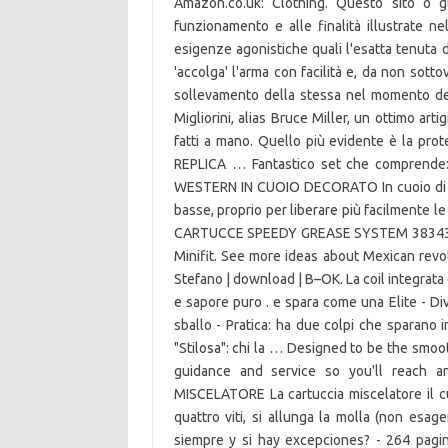
Amazon.co.uk: Clothing. Questo sito o gli
funzionamento e alle finalità illustrate ne
esigenze agonistiche quali l'esatta tenuta 
'accolga' l'arma con facilità e, da non sotto
sollevamento della stessa nel momento dell
Migliorini, alias Bruce Miller, un ottimo art
fatti a mano. Quello più evidente è la pro
REPLICA … Fantastico set che compren
WESTERN IN CUOIO DECORATO In cuoio di vite
basse, proprio per liberare più facilment
CARTUCCE SPEEDY GREASE SYSTEM 3834346707
Minifit. See more ideas about Mexican revol
Stefano | download | B–OK. La coil integrat
e sapore puro . e spara come una Elite - D
sballo - Pratica: ha due colpi che sparano
"Stilosa": chi la … Designed to be the smoo
guidance and service so you'll reach a
MISCELATORE La cartuccia miscelatore il cuo
quattro viti, si allunga la molla (non esag
siempre y si hay excepciones? - 264 pagine 