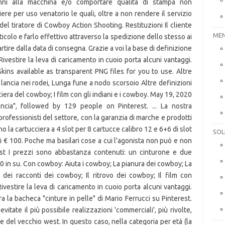
ni alla macchina e/o comportare qualità di stampa non
iere per uso venatorio le quali, oltre a non rendere il servizio
del tiratore di Cowboy Action Shooting. Restituzioni Il cliente
MEN
articolo e farlo effettivo attraverso la spedizione dello stesso ai
artire dalla data di consegna. Grazie a voi la base di definizione
 Rivestire la leva di caricamento in cuoio porta alcuni vantaggi.
Skins available as transparent PNG files for you to use. Altre
 lancia nei rodei, Lunga fune a nodo scorsoio Altre definizioni
era del cowboy; I film con gli indiani e i cowboy. May 19, 2020
ncia", followed by 129 people on Pinterest. ... La nostra
 professionisti del settore, con la garanzia di marche e prodotti
o la cartucciera a 4 slot per 8 cartucce calibro 12 e 6+6 di slot
SOL
di € 100. Poche ma basilari cose a cui l'agonista non può e non
est I prezzi sono abbastanza contenuti: un cinturone e due
0 in su. Con cowboy: Aiuta i cowboy; La pianura dei cowboy; La
 dei racconti dei cowboy; Il ritrovo dei cowboy; Il film con
ivestire la leva di caricamento in cuoio porta alcuni vantaggi.
 la bacheca "cinture in pelle" di Mario Ferrucci su Pinterest.
evitate il più possibile realizzazioni 'commerciali', più rivolte,
e del vecchio west. In questo caso, nella categoria per età (la