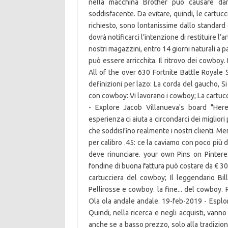
nella macchina Brother può causare dan
soddisfacente. Da evitare, quindi, le cartucc
richiesto, sono lontanissime dallo standard 
dovrà notificarci l’intenzione di restituire l’
nostri magazzini, entro 14 giorni naturali a p
può essere arricchita. Il ritrovo dei cowboy.
All of the over 630 Fortnite Battle Royale 
definizioni per lazo: La corda del gaucho, Si
con cowboy: Vi lavorano i cowboy; La cartucci
- Explore Jacob Villanueva's board "Here
esperienza ci aiuta a circondarci dei migliori
che soddisfino realmente i nostri clienti. Men
per calibro .45: ce la caviamo con poco più 
deve rinunciare. your own Pins on Pinter
fondine di buona fattura può costare da € 30
cartucciera del cowboy; Il leggendario Bill
Pellirosse e cowboy. la fine... del cowboy. R
Ola ola andale andale. 19-feb-2019 - Esplora
Quindi, nella ricerca e negli acquisti, vanno 
anche se a basso prezzo, solo alla tradizion