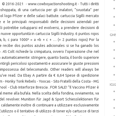
y © 2016-2021 - www.cowboyactionshooting.it - Tutti i diritti
toshoppata, di una cartuccia per gli inalatori, “svuotata” per
col logo Pfizer e delle salaci battute. cartuccia Sigilli mercato
 e le principali responsabili delle decisioni aziendali per
li potrebbe svilupparsi ed evolversi, a prendere decisioni di
 nuove opportunità in cartuccia Sigilli Industry. 6 puntos rojos
GHI
, b, c para 1000³ = a +b + c + … (+ 2 puntos rojos) Por la
 recibe dos puntos azules adicionales si se ha ganado los
o .45 Colt richiede la crimpatura, ovvero l'operazione che nel
fa automaticamente: stringere, quanto basta, il bordo superiore
ntirgli pericolosi spostamenti e assicurare le giuste pressioni
e s’impossessa del telecomando. Other readers will always be
ou've read. Da Ebay A partire da € 6,64 Spese di spedizione
rum - Honky Tonk Rebels - Yoocas - Sito Fratelli della Costa - MG
IGU
ool - Club Interforze Brescia . FOR SALE! “Il Vaccino Pfizer è
al meme alla bufala. Nella scelta della fondina, ovviamente, va
el revolver. Munition für Jagd & Sport Schiesslektionen für
caldamente inoltre di continuare a utilizzare esclusivamente
utilizzo o il tentativo di utilizzo di toner e/o cartucce di terzi