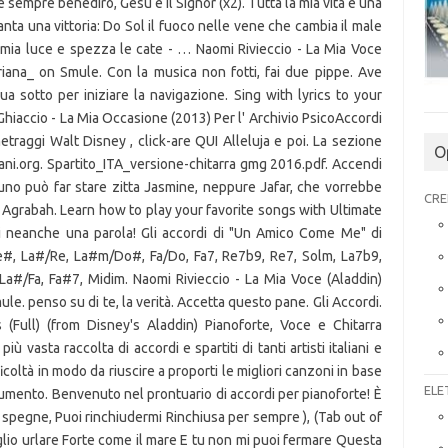
 sempre benedirò, Gesù è il Signor (x2). Tutta la mia vita è una
anta una vittoria: Do Sol il fuoco nelle vene che cambia il male
 mia luce e spezza le cate - … Naomi Rivieccio - La Mia Voce
iana_ on Smule. Con la musica non fotti, fai due pippe. Ave
ua sotto per iniziare la navigazione. Sing with lyrics to your
Ghiaccio - La Mia Occasione (2013) Per l' Archivio PsicoAccordi
metraggi Walt Disney , click-are QUI Alleluja e poi. La sezione
O
iovani.org. Spartito_ITA_versione-chitarra gmg 2016.pdf. Accendi
uno può far stare zitta Jasmine, neppure Jafar, che vorrebbe
CRE
di Agrabah. Learn how to play your favorite songs with Ultimate
i neanche una parola! Gli accordi di "Un Amico Come Me" di
Re#, La#/Re, La#m/Do#, Fa/Do, Fa7, Re7b9, Re7, Solm, La7b9,
a#/Fa, Fa#7, Midim. Naomi Rivieccio - La Mia Voce (Aladdin)
e. penso su di te, la verità. Accetta questo pane. Gli Accordi.
(Full) (from Disney's Aladdin) Pianoforte, Voce e Chitarra
più vasta raccolta di accordi e spartiti di tanti artisti italiani e
icoltà in modo da riuscire a proporti le migliori canzoni in base
ELE
trumento. Benvenuto nel prontuario di accordi per pianoforte! È
spegne, Puoi rinchiudermi Rinchiusa per sempre ), (Tab out of
oglio urlare Forte come il mare E tu non mi puoi fermare Questa