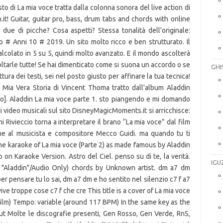
to di La mia voce tratta dalla colonna sonora del live action di
.it! Guitar, guitar pro, bass, drum tabs and chords with online
due di picche? Cosa aspetti? Stessa tonalità dell'originale:
# Anni 10 # 2019. Un sito molto ricco e ben strutturato. Il
 calcolato in 5 su 5, quindi molto avanzato. E il mondo ascolterà
oltarle tutte! Se hai dimenticato come si suona un accordo o se
GHI
ttura dei testi, sei nel posto giusto per affinare la tua tecnica!
 La Mia Vera Storia di Vincent Thoma tratto dall'album Aladdin
no]. Aladdin La mia voce parte 1. sto piangendo e mi domando
i video musicali sul sito DisneyMagicMoments.it si arricchisce:
 Rivieccio torna a interpretare il brano “La mia voce” dal film
eme al musicista e compositore Mecco Guidi. ma quando tu ti
the karaoke of La mia voce (Parte 2) as made famous by Aladdin
on Karaoke Version. Astro del Ciel. penso su di te, la verità.
IGU
Di "Aladdin"/Audio Only) chords by Unknown artist. dm a7 dm
r pensare tu lo sai, dm a7 dm e ho sentito nel silenzio c7 f a7
e troppe cose c7 f che cre This title is a cover of La mia voce
ilm) Tempo: variable (around 117 BPM) In the same key as the
ut Molte le discografie presenti, Gen Rosso, Gen Verde, RnS,