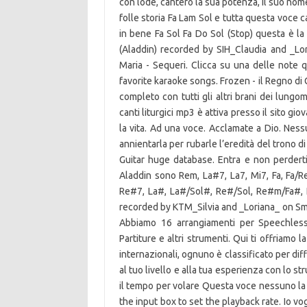
con lode, canterò la sua potenza, il suo nome
folle storia Fa Lam Sol e tutta questa voce c
in bene Fa Sol Fa Do Sol (Stop) questa è la
(Aladdin) recorded by SIH_Claudia and _Lor
Maria - Sequeri. Clicca su una delle note q
favorite karaoke songs. Frozen - il Regno di 
completo con tutti gli altri brani dei lungo
canti liturgici mp3 è attiva presso il sito g
la vita. Ad una voce. Acclamate a Dio. Ness
annientarla per rubarle l’eredità del trono 
Guitar huge database. Entra e non perdert
Aladdin sono Rem, La#7, La7, Mi7, Fa, Fa/
Re#7, La#, La#/Sol#, Re#/Sol, Re#m/Fa#, L
recorded by KTM_Silvia and _Loriana_ on Smul
Abbiamo 16 arrangiamenti per Speechless 
Partiture e altri strumenti. Qui ti offriamo la 
internazionali, ognuno è classificato per diff
al tuo livello e alla tua esperienza con lo s
il tempo per volare Questa voce nessuno la 
the input box to set the playback rate. Io v