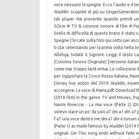
voce nessuno la spegne. Ecco l'audio e il tes
Aladdin: scoprite di più su GingerGeneration
tab player. Hai presente quando prendi un 
SOLm # TV & colonne sonore di film # Pop 
livello di difficoltà di questo brano è stato
Spegne Cliccate sulla foto qui sotto per asc
ti stai cimentando per la prima volta nella le
Alleluja, lodate il Signore. Leggi il testo
(Colonna Sonora Originale) [Versione Italia
come mai. troppo tardi ormai. La collezione d
per supportare la Croce Rossa Italiana, Naomi
Disney live action del 2019 Aladdin, insi
accorgerai. La voce di Maria.pdf. Download 
(2019 film) in the genre TV and Movies, Pop 
Naomi Rivieccio - La mia voce (Parte 2) (
volevo stare un po' da solo a7 dm a7 dm a7 pe
f a7 una voce dentro me dm a7 dm e tornan viv
(Parte 1) as made famous by Aladdin (2019 f
original: Gm This song ends without fade o