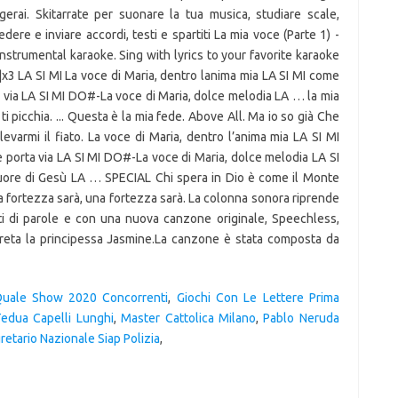
erai. Skitarrate per suonare la tua musica, studiare scale,
iedere e inviare accordi, testi e spartiti La mia voce (Parte 1) -
instrumental karaoke. Sing with lyrics to your favorite karaoke
MI |x3 LA SI MI La voce di Maria, dentro lanima mia LA SI MI come
a via LA SI MI DO#-La voce di Maria, dolce melodia LA … la mia
i ti picchia. ... Questa è la mia fede. Above All. Ma io so già Che
levarmi il fiato. La voce di Maria, dentro l’anima mia LA SI MI
 porta via LA SI MI DO#-La voce di Maria, dolce melodia LA SI
 cuore di Gesù LA … SPECIAL Chi spera in Dio è come il Monte
a fortezza sarà, una fortezza sarà. La colonna sonora riprende
ti di parole e con una nuova canzone originale, Speechless,
preta la principessa Jasmine.La canzone è stata composta da
Quale Show 2020 Concorrenti
,
Giochi Con Le Lettere Prima
edua Capelli Lunghi
,
Master Cattolica Milano
,
Pablo Neruda
retario Nazionale Siap Polizia
,