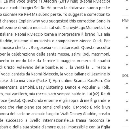
i. La mia voce (Parte 1) Aladdin (2019 film) (Naomi Rivieccio)
a e canti liturgici Sol Re Ho preso la chitarra e suono per te
so suonare Re Re4 Ma suono per te. To suggest a correction to
MEN
ed changes Explain why you suggested this correction Sono in
 collezione di video musicali sul sito DisneyMagicMoments.it si
taliana, Naomi Rivieccio torna a interpretare il brano “La mia
Aladdin, insieme al musicista e compositore Mecco Guidi. Per
lla musica che ti … Borgosesia - m. militare.pdf. Questa raccolta
i per la celebrazione della santa messa, salmi, lodi, matrimoni,
mento in modo tale da fornire il maggior numero di spartiti
 di Cristo. Volevano delle bombe, io … la verità la … Testo e
 voce, cantata da Naomi Rivieccio, la voce italiana di Jasmine io
SOL
araoke di La mia voce (Parte 1) Apri online Scarica KaraFun. Ciò
mentaria, Bambini, Easy Listening, Dance e Popular & Folk.
o, mai vacillerò, mia roccia, sarò sempre saldo in Lui (x2). Re di
ia voce (testo): Quest’onda enorme è già sopra di me È grande e
voce che Pian piano sta ormai crollando. Il Mondo È Mio è un
nora del cartone animato targato Walt Disney Aladdin, creato
e successo a livello internazionale.La trama racconta le
bah e della sua storia d'amore quasi impossibile con la figlia