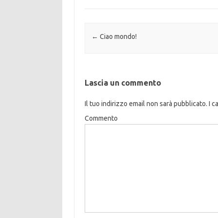
Navigazione articolo
←
Ciao mondo!
Lascia un commento
Il tuo indirizzo email non sarà pubblicato.
I c
Commento