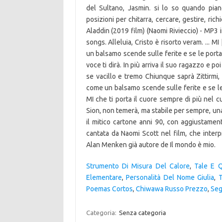
del Sultano, Jasmin. si lo so quando piang
posizioni per chitarra, cercare, gestire, rich
Aladdin (2019 film) (Naomi Rivieccio) - MP3 
songs. Alleluia, Cristo è risorto veram. ... 
un balsamo scende sulle ferite e se le port
voce ti dirà. In più arriva il suo ragazzo e po
se vacillo e tremo Chiunque saprà Zittirmi, 
come un balsamo scende sulle ferite e se le
MI che ti porta il cuore sempre di più nel
Sion, non temerà, ma stabile per sempre, un
il mitico cartone anni 90, con aggiustamen
cantata da Naomi Scott nel film, che inter
Alan Menken già autore de Il mondo è mio.
Strumento Di Misura Del Calore
,
Tale E 
Elementare
,
Personalità Del Nome Giulia
,
T
Poemas Cortos
,
Chiwawa Russo Prezzo
,
Seg
Categoria:
Senza categoria