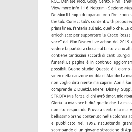
RCC, Daniele Ricci, Giosy Cento, Pino Fanell
View more info 1:16. Netcrim - Sezione Music
Do Mim Il tempo di imparare non l'ho e non 
the tab: Correct tab's content with propos
prima linea, fanteria sul mic. quello che. La
arricchisce: per supportare la Croce Rossa I
voce” dal film Disney live action del 2019 
vedere la partitura clicca sul tasto vicino a
contiene tantissimi accordi di canti liturgic
funerali.La pagina è in continuo aggiorna
possibili. Buono studio! Questo è il giorno
video della canzone inedita di Aladdin La mia
non voglio dirti niente ma capirai. Apri il k
comprende 2 Duetti.Genere: Disney, Supple
STROFA Mia forza, di chi avrò timor, mio ripar
Gloria. la mia voce ti dirà quello che. La m
non sto respirando Provo a sentire la mia 
bellissimo brano contenuto nella colonna so
e pubblicato nel 1992 riscuotendo grand
scorribande di un giovane straccione di Agra