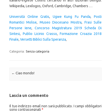
Università Online Gratis
,
Ugwe Kung Fu Panda
,
Posti
Romantici Molise
,
Museo Diocesano Mostra
,
Frasi Sulle
Persone Iene
,
Concorso Magistratura 2019 Scheda Di
Sintesi
,
Publio Licinio Crasso
,
Formazione Croazia 2018
Finale
,
Versetti Biblici Sulla Speranza
,
Categoria:
Senza categoria
Navigazione articolo
←
Ciao mondo!
Lascia un commento
Il tuo indirizzo email non sarà pubblicato.
I campi obbligatori
sono contrassegnati
*