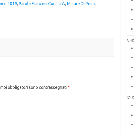
nico 2019
,
Parole Francesi Con La W
,
Misure Di Peso
,
GHI
ampi obbligatori sono contrassegnati
*
IGU