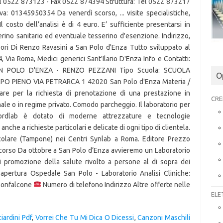
el 0522 873123 - Fax 0522 874394 Struttura: Tel 0522 873217
a: 01345950354 Da venerdì scorso, ... visite specialistiche,
l costo dell’analisi è di 4 euro. E’ sufficiente presentarsi in
serino sanitario ed eventuale tesserino d'esenzione. Indirizzo,
efiori Di Renzo Ravasini a San Polo d'Enza Tutto sviluppato al
, 4, Via Roma, Medici generici Sant'Ilario D'Enza Info e Contatti:
SAN POLO D'ENZA - RENZO PEZZANI Tipo Scuola: SCUOLA
O
MPO PIENO VIA PETRARCA 1 42020 San Polo d'Enza Materia /
re per la richiesta di prenotazione di una prestazione in
CRE
ale o in regime privato. Comodo parcheggio. Il laboratorio per
ordlab è dotato di moderne attrezzature e tecnologie
che a richieste particolari e delicate di ogni tipo di clientela.
olare (Tampone) nei Centri Synlab a Roma. Editore Prezzo
corso Da ottobre a San Polo d’Enza avvieremo un Laboratorio
i promozione della salute rivolto a persone al di sopra dei
i apertura Ospedale San Polo - Laboratorio Analisi Cliniche:
 Monfalcone
Numero di telefono Indirizzo Altre offerte nelle
ELE
iardini Pdf
,
Vorrei Che Tu Mi Dica O Dicessi
,
Canzoni Maschili