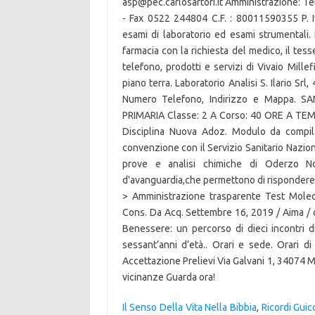
asp@pec.carlosartori.it Amministrazione: T
- Fax 0522 244804 C.F. : 80011590355 P. Iv
esami di laboratorio ed esami strumentali. I
farmacia con la richiesta del medico, il tes
telefono, prodotti e servizi di Vivaio Mill
piano terra. Laboratorio Analisi S. Ilario Srl
Numero Telefono, Indirizzo e Mappa. 
PRIMARIA Classe: 2 A Corso: 40 ORE A TE
Disciplina Nuova Adoz. Modulo da compila
convenzione con il Servizio Sanitario Nazion
prove e analisi chimiche di Oderzo N
d'avanguardia,che permettono di rispondere an
> Amministrazione trasparente Test Molec
Cons. Da Acq. Settembre 16, 2019 / Aima / 
Benessere: un percorso di dieci incontri d
sessant’anni d’età.. Orari e sede. Orari d
Accettazione Prelievi Via Galvani 1, 34074
vicinanze Guarda ora!
Il Senso Della Vita Nella Bibbia
,
Ricordi Guicc