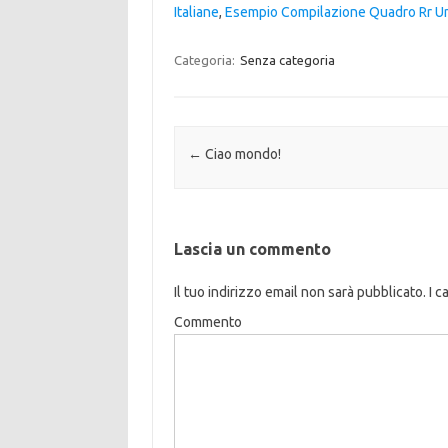
Italiane
,
Esempio Compilazione Quadro Rr U
Categoria:
Senza categoria
Navigazione articolo
←
Ciao mondo!
Lascia un commento
Il tuo indirizzo email non sarà pubblicato.
I c
Commento