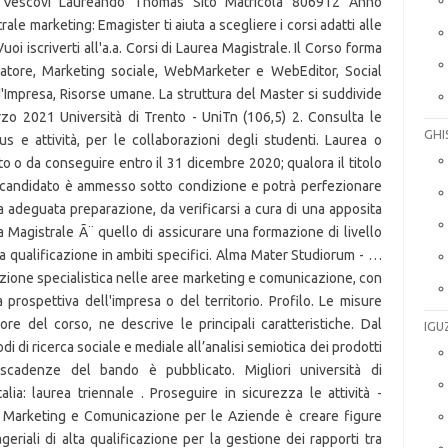
GHI
IGU