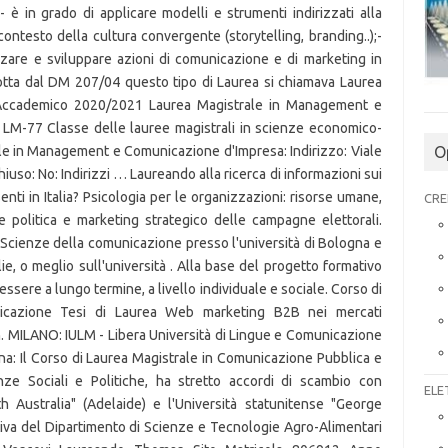
O
CRE
ELE