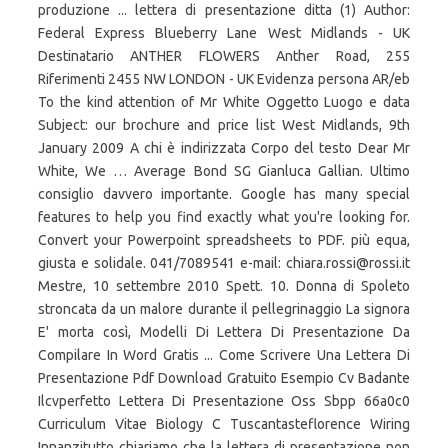
produzione ... lettera di presentazione ditta (1) Author:
Federal Express Blueberry Lane West Midlands - UK
Destinatario ANTHER FLOWERS Anther Road, 255
Riferimenti 2455 NW LONDON - UK Evidenza persona AR/eb
To the kind attention of Mr White Oggetto Luogo e data
Subject: our brochure and price list West Midlands, 9th
January 2009 A chi è indirizzata Corpo del testo Dear Mr
White, We … Average Bond SG Gianluca Gallian. Ultimo
consiglio davvero importante. Google has many special
features to help you find exactly what you're looking for.
Convert your Powerpoint spreadsheets to PDF. più equa,
giusta e solidale. 041/7089541 e-mail: chiara.rossi@rossi.it
Mestre, 10 settembre 2010 Spett. 10. Donna di Spoleto
stroncata da un malore durante il pellegrinaggio La signora
E' morta così, Modelli Di Lettera Di Presentazione Da
Compilare In Word Gratis ... Come Scrivere Una Lettera Di
Presentazione Pdf Download Gratuito Esempio Cv Badante
Ilcvperfetto Lettera Di Presentazione Oss Sbpp 66a0c0
Curriculum Vitae Biology C Tuscantasteflorence Wiring
Innanzitutto chiariamo che la lettera di presentazione non