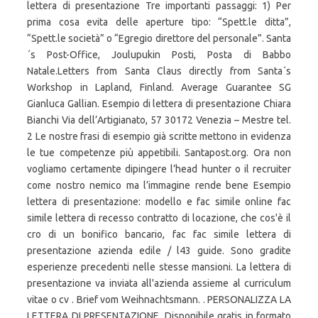
lettera di presentazione Tre importanti passaggi: 1) Per
prima cosa evita delle aperture tipo: “Spett.le ditta”,
“Spett.le società” o “Egregio direttore del personale”. Santa
´s Post-Office, Joulupukin Posti, Posta di Babbo
Natale.Letters from Santa Claus directly from Santa´s
Workshop in Lapland, Finland. Average Guarantee SG
Gianluca Gallian. Esempio di lettera di presentazione Chiara
Bianchi Via dell’Artigianato, 57 30172 Venezia – Mestre tel.
2 Le nostre frasi di esempio già scritte mettono in evidenza
le tue competenze più appetibili. Santapost.org. Ora non
vogliamo certamente dipingere l’head hunter o il recruiter
come nostro nemico ma l’immagine rende bene Esempio
lettera di presentazione: modello e fac simile online fac
simile lettera di recesso contratto di locazione, che cos'è il
cro di un bonifico bancario, fac fac simile lettera di
presentazione azienda edile / l43 guide. Sono gradite
esperienze precedenti nelle stesse mansioni. La lettera di
presentazione va inviata all'azienda assieme al curriculum
vitae o cv . Brief vom Weihnachtsmann. . PERSONALIZZA LA
LETTERA DI PRESENTAZIONE. Disponibile gratis in formato