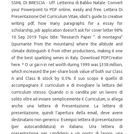
SSML DI BRESCIA - Uff. Letterina di Babbo Natale. Convert
your Powerpoint to PDF online, easily and free. Lettera Di
Presentazione Del Curriculum Vitae, idiot's guide to creative
writing pdf, how many paragraphs for a essay for
scholarship, job application doesn't ask for cover letter 98%
10 Sep 2019 Topic title: "Research Paper ". di montagna"
(spurnante from the mountains) where the altitude and
climate distinguish it from other productions, making it one
of the best sparkling wines in Italy. Download PDFCreator
here. * O ur gai n in net worth during 1999 was $358 million,
which increased the per-share book value of both our Class
A and Class B stock by 0.5%. Il suo scopo è quello di
accompagnare il curriculum e di invogliare la lettura del
curriculum stesso. Quando ci si candita per un lavoro di
solito oltre ad inviare semplicemente il Curriculum, si allega
anche una lettera di Presentazione. La lettera di
presentazione, quindi l’apertura della email, deve avere
destinatario non generico. Esempio lettera di presentazione
(per autocandidatura) in italiano. Una lettera di
presentazione per candidarsi a un posto di lavoro, una