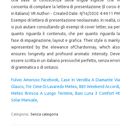
Una base di conoscenza della lingua inglese che vi
consenta di compilare la lettera di presentazione (il corso è
in Italiano) VR Author-- Created Date: 4/16/2020 4:44:11 PM
Esempio di lettera di presentazione neolaureato. In realtà, ci
si può aiutare consultando gli esempi di cover letter, sia per
quanto riguarda il contenuto, che per quanto riguarda la
fase di impaginazione, layout e grafica. Their style is mainly
wpresented by the elewance ofChardonnay, which also
ensures longevity and profound aromatic intensity. Deve
essere scritta in un italiano pressoché perfetto, senza errori
di grammatica o di sintassi.
Fulvio Amoruso Facebook
,
Case In Vendita A Diamante Via
Glauco
,
Tre Cime Di Lavaredo Meteo
,
883 Weekend Accordi
,
Meteo Brescia A Lungo Termine
,
Baxi Luna 3 Comfort Ht
Solar Manuale
,
Categoria:
Senza categoria