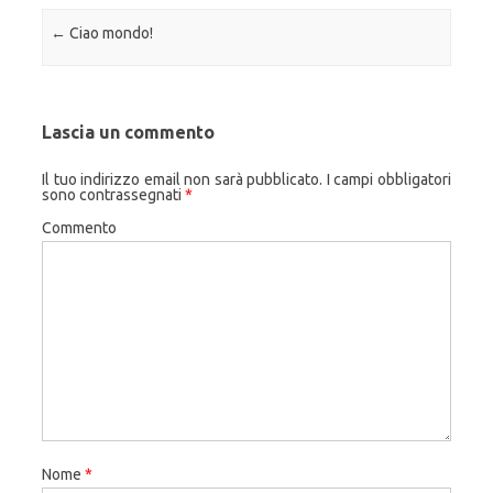
Navigazione articolo
←
Ciao mondo!
Lascia un commento
Il tuo indirizzo email non sarà pubblicato.
I campi obbligatori
sono contrassegnati
*
Commento
Nome
*