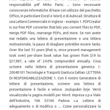
responsabilità pdf Mirko Parisi. ... Sono necessarie
conoscenze informatiche di base con utilizzo del pacchetto
Office, in particolare Excel e Word, e di Autocad. Struttura di
una Lettera Commerciale in Inglese - esempio 1. PDFCreator
is our free PDF converter that lets you convert files to PDF,
merge PDF files, rearrange PDFs, and more. Se non avete
mai redatto una lettera di presentazione o una lettera
motivazionale, la paura di sbagliare potrebbe essere tanta.
Over the last 35 years (that is, since present management
took over) per-share book value has grown from $19 to
$37,987, a rate of 24.0% compounded annually. Cosa
scrivere nella lettera di presentazione generica 1.
20040101 Tecnologie e Trasporti Gianluca Gallian. LETTERA
DI RESPONSABILIZZAZIONE 1. Con il nostro Generatore di
lettere di presentazione, scrivere una lettera di
presentazione è facile e veloce. Joulupukin kirje. Verrà
visualizzata la pagina modelli per Word. Impresa s.p.a Viale
dell’Industria, 106 35100 Padova c.a. Lettera di
adeguamento o di modifica o … Come personalizzare la