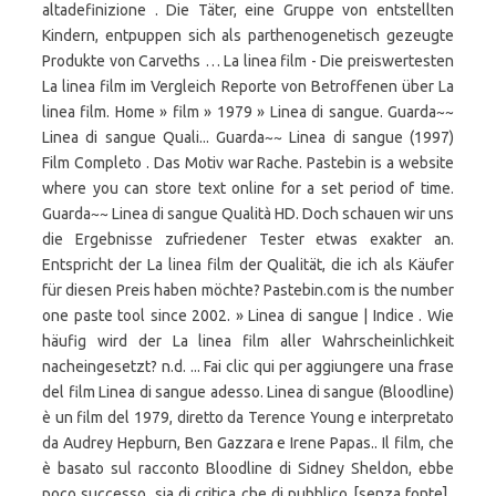
altadefinizione . Die Täter, eine Gruppe von entstellten
Kindern, entpuppen sich als parthenogenetisch gezeugte
Produkte von Carveths … La linea film - Die preiswertesten
La linea film im Vergleich Reporte von Betroffenen über La
linea film. Home » film » 1979 » Linea di sangue. Guarda~~
Linea di sangue Quali... Guarda~~ Linea di sangue (1997)
Film Completo . Das Motiv war Rache. Pastebin is a website
where you can store text online for a set period of time.
Guarda~~ Linea di sangue Qualità HD. Doch schauen wir uns
die Ergebnisse zufriedener Tester etwas exakter an.
Entspricht der La linea film der Qualität, die ich als Käufer
für diesen Preis haben möchte? Pastebin.com is the number
one paste tool since 2002. » Linea di sangue | Indice . Wie
häufig wird der La linea film aller Wahrscheinlichkeit
nacheingesetzt? n.d. ... Fai clic qui per aggiungere una frase
del film Linea di sangue adesso. Linea di sangue (Bloodline)
è un film del 1979, diretto da Terence Young e interpretato
da Audrey Hepburn, Ben Gazzara e Irene Papas.. Il film, che
è basato sul racconto Bloodline di Sidney Sheldon, ebbe
poco successo, sia di critica che di pubblico [senza fonte]..