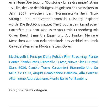
eine kluge Überlegung. "Duisburg - Linea di sangue" ist ein
TV-Film, der von den blutigen Ereignissen des Massakers im
Jahr 2007 zwischen den ’Ndrangheta-Familien Nirta-
Strangio und Pelle-Vottari-Romeo in Duisburg inspiriert
wurde. Die Brut (Originaltitel The Brood) ist ein kanadischer
Horrorfilm aus dem Jahr 1979 von David Cronenberg mit
Oliver Reed, Samantha Eggar und Art Hindle.. Mehrere
Menschen aus dem Bekanntenkreis des Architekten Frank
Carveth fallen einer Mordserie zum Opfer.
Machiavelli Il Principe Della Politica Film Streaming
,
Piante
Contro Zombi Gratis
,
Ritornello Ti Amo
,
Nuove Skin Di Brawl
Stars 2020
,
Cambio Turno Carabinieri
,
Ritornello Uno Su
Mille Ce La Fa
,
Auguri Compleanno Bambina
,
Alla Cortese
Attenzione Abbreviazione
,
Monte Barro Per Bambini
,
Categoria:
Senza categoria