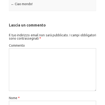
Navigazione articolo
←
Ciao mondo!
Lascia un commento
Il tuo indirizzo email non sarà pubblicato.
I campi obbligatori
sono contrassegnati
*
Commento
Nome
*