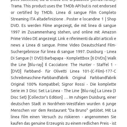
Trama. This product uses the TMDb API but is not endorsed
or certified by TMDb. Linea di sangue Film Completo
Streaming ITA altadefinizione . Poster e locandine 1 | Shop
DVD. Es werden Filme angezeigt, die mit linea di sangue
1997 im Zusammenhang stehen, und online mit Amazon
Prime Video DE angezeigt. Link e riferimenti da altri articoli e
news a Linea di sangue. Prime Video Deautschland Film-
Suchergebnisse für linea di sangue 1997. Duisburg - Linea
Di Sangue (1 DVD) Barbapapa - Komplettbox [6 DVDs] Walk
the Line [Blu-ray] Il Cacciatore: The Hunter - Staffel 1 -
[DVD] Farbband- für Olivetti Linea 101-(C-Film)-177-C
Schreibmaschine-Farbbandfabrik Original Farbbandfabrik
Original 100% Kompatibel; Signor Rossi - Die komplette
Serie im 3 Disc Set La Linea - The Line [Blu-ray] La Linea (3
Disc Set) [Collector's Edition] … Im ruhigen Duisburg, einer
deutschen Stadt in Nordrhein-Westfalen wurden 6 junge
Menschen vor dem Restaurant "Da Bruno" getötet. Mit La
linea film einen Versuch zu riskieren - angenommen Sie
kaufen das genuine Erzeugnis zu einem redlichen Preis - ist