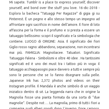
Mi sapete. Tumblr is a place to express yourself, discover
yourself, and bond over the stuff you love. 16-dic-2018 -
Esplora la bacheca "Tatuaggi Per Ragazze" di gigia gi su
Pinterest. È un pegno e allo stesso tempo un impegno ad
affrontare ogni sacrificio in nome dell’amore. Il fiore di loto
affascina per la forma e il profumo e si presta a essere un
tatuaggio bellissimo: scopri il significato e la simbologia che
contiene. LUOGO di ORIGINE: Asia. Il significato dei fiori
Giglio rosso ragno: abbandono, separazione, non incontrarsi
mai più. FAMIGLIA: Magnoliacee. Tatuatori. Significato
Tatuaggio Falena - Simbolismi e oltre 40 idee . Ha tantissimi
significati ed è uno dei must tra i tattoo più in voga: il
tatuaggio acchiappasogni piace davvero a tutti e sempre più
sono le persone che se lo fanno disegnare sulla pelle.
Japanese Ink has 2,372 photos and videos on their
Instagram profile. Il Mandala è anche simbolo di un viaggio
iniziatico dentro di sé. La leggenda narra che in origine la
Magnolia fosse una pianta formata da una sorta di “due
magnolie”. Despite not … La magnolia, primo di tutti i fiori a
comparire sugli alberi spogli dopo l´inverno, fiore carnoso,