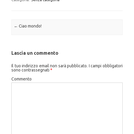
Navigazione articolo
←
Ciao mondo!
Lascia un commento
Il tuo indirizzo email non sarà pubblicato.
I campi obbligatori
sono contrassegnati
*
Commento