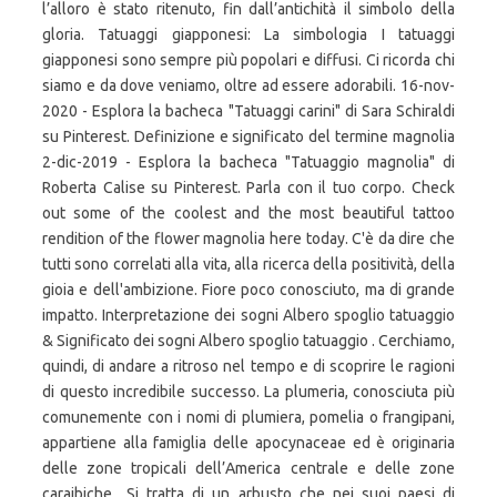
l’alloro è stato ritenuto, fin dall’antichità il simbolo della
gloria. Tatuaggi giapponesi: La simbologia I tatuaggi
giapponesi sono sempre più popolari e diffusi. Ci ricorda chi
siamo e da dove veniamo, oltre ad essere adorabili. 16-nov-
2020 - Esplora la bacheca "Tatuaggi carini" di Sara Schiraldi
su Pinterest. Definizione e significato del termine magnolia
2-dic-2019 - Esplora la bacheca "Tatuaggio magnolia" di
Roberta Calise su Pinterest. Parla con il tuo corpo. Check
out some of the coolest and the most beautiful tattoo
rendition of the flower magnolia here today. C'è da dire che
tutti sono correlati alla vita, alla ricerca della positività, della
gioia e dell'ambizione. Fiore poco conosciuto, ma di grande
impatto. Interpretazione dei sogni Albero spoglio tatuaggio
& Significato dei sogni Albero spoglio tatuaggio . Cerchiamo,
quindi, di andare a ritroso nel tempo e di scoprire le ragioni
di questo incredibile successo. La plumeria, conosciuta più
comunemente con i nomi di plumiera, pomelia o frangipani,
appartiene alla famiglia delle apocynaceae ed è originaria
delle zone tropicali dell’America centrale e delle zone
caraibiche.. Si tratta di un arbusto che nei suoi paesi di