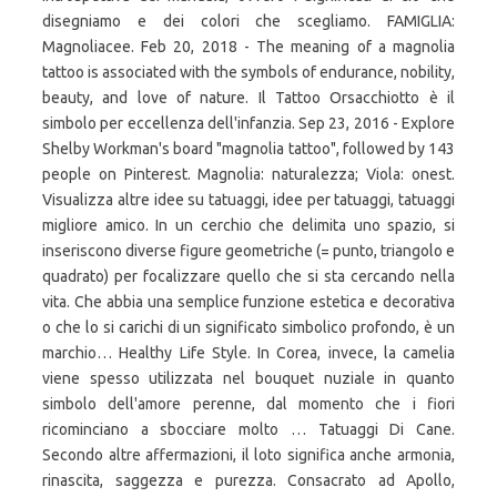
disegniamo e dei colori che scegliamo. FAMIGLIA:
Magnoliacee. Feb 20, 2018 - The meaning of a magnolia
tattoo is associated with the symbols of endurance, nobility,
beauty, and love of nature. Il Tattoo Orsacchiotto è il
simbolo per eccellenza dell'infanzia. Sep 23, 2016 - Explore
Shelby Workman's board "magnolia tattoo", followed by 143
people on Pinterest. Magnolia: naturalezza; Viola: onest.
Visualizza altre idee su tatuaggi, idee per tatuaggi, tatuaggi
migliore amico. In un cerchio che delimita uno spazio, si
inseriscono diverse figure geometriche (= punto, triangolo e
quadrato) per focalizzare quello che si sta cercando nella
vita. Che abbia una semplice funzione estetica e decorativa
o che lo si carichi di un significato simbolico profondo, è un
marchio… Healthy Life Style. In Corea, invece, la camelia
viene spesso utilizzata nel bouquet nuziale in quanto
simbolo dell'amore perenne, dal momento che i fiori
ricominciano a sbocciare molto … Tatuaggi Di Cane.
Secondo altre affermazioni, il loto significa anche armonia,
rinascita, saggezza e purezza. Consacrato ad Apollo,