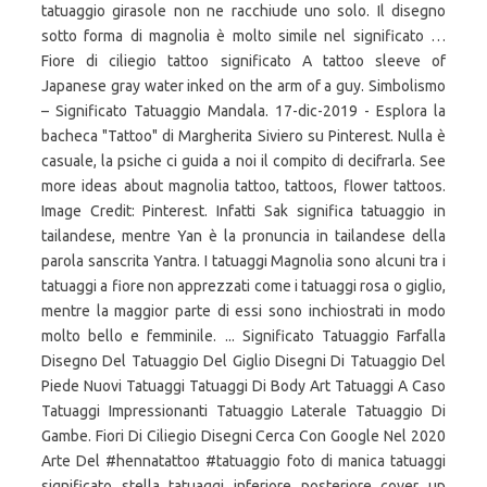
tatuaggio girasole non ne racchiude uno solo. Il disegno
sotto forma di magnolia è molto simile nel significato …
Fiore di ciliegio tattoo significato A tattoo sleeve of
Japanese gray water inked on the arm of a guy. Simbolismo
– Significato Tatuaggio Mandala. 17-dic-2019 - Esplora la
bacheca "Tattoo" di Margherita Siviero su Pinterest. Nulla è
casuale, la psiche ci guida a noi il compito di decifrarla. See
more ideas about magnolia tattoo, tattoos, flower tattoos.
Image Credit: Pinterest. Infatti Sak significa tatuaggio in
tailandese, mentre Yan è la pronuncia in tailandese della
parola sanscrita Yantra. I tatuaggi Magnolia sono alcuni tra i
tatuaggi a fiore non apprezzati come i tatuaggi rosa o giglio,
mentre la maggior parte di essi sono inchiostrati in modo
molto bello e femminile. ... Significato Tatuaggio Farfalla
Disegno Del Tatuaggio Del Giglio Disegni Di Tatuaggio Del
Piede Nuovi Tatuaggi Tatuaggi Di Body Art Tatuaggi A Caso
Tatuaggi Impressionanti Tatuaggio Laterale Tatuaggio Di
Gambe. Fiori Di Ciliegio Disegni Cerca Con Google Nel 2020
Arte Del #hennatattoo #tatuaggio foto di manica tatuaggi
significato stella tatuaggi inferiore posteriore cover up