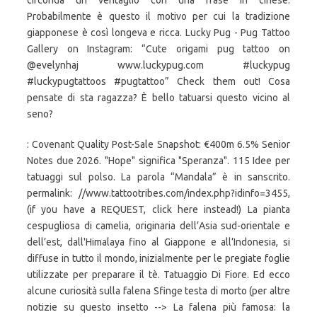
circonda un ventaglio con una frase in cinese.
Probabilmente è questo il motivo per cui la tradizione
giapponese è così longeva e ricca. Lucky Pug - Pug Tattoo
Gallery on Instagram: “Cute origami pug tattoo on
@evelynhaj www.luckypug.com #luckypug
#luckypugtattoos #pugtattoo” Check them out! Cosa
pensate di sta ragazza? È bello tatuarsi questo vicino al
seno?
: Covenant Quality Post-Sale Snapshot: €400m 6.5% Senior
Notes due 2026. "Hope" significa "Speranza". 115 Idee per
tatuaggi sul polso. La parola “Mandala” è in sanscrito.
permalink: //www.tattootribes.com/index.php?idinfo=3455,
(if you have a REQUEST, click here instead!) La pianta
cespugliosa di camelia, originaria dell’Asia sud-orientale e
dell’est, dall'Himalaya fino al Giappone e all’Indonesia, si
diffuse in tutto il mondo, inizialmente per le pregiate foglie
utilizzate per preparare il tè. Tatuaggio Di Fiore. Ed ecco
alcune curiosità sulla falena Sfinge testa di morto (per altre
notizie su questo insetto --> La falena più famosa: la