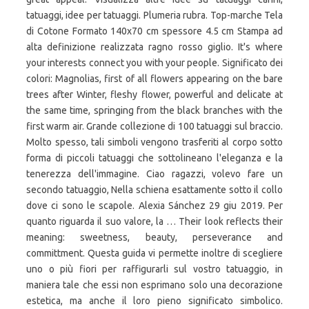
tatuaggi, idee per tatuaggi. Plumeria rubra. Top-marche Tela
di Cotone Formato 140x70 cm spessore 4.5 cm Stampa ad
alta definizione realizzata ragno rosso giglio. It's where
your interests connect you with your people. Significato dei
colori: Magnolias, first of all flowers appearing on the bare
trees after Winter, fleshy flower, powerful and delicate at
the same time, springing from the black branches with the
first warm air. Grande collezione di 100 tatuaggi sul braccio.
Molto spesso, tali simboli vengono trasferiti al corpo sotto
forma di piccoli tatuaggi che sottolineano l'eleganza e la
tenerezza dell'immagine. Ciao ragazzi, volevo fare un
secondo tatuaggio, Nella schiena esattamente sotto il collo
dove ci sono le scapole. Alexia Sánchez 29 giu 2019. Per
quanto riguarda il suo valore, la … Their look reflects their
meaning: sweetness, beauty, perseverance and
committment. Questa guida vi permette inoltre di scegliere
uno o più fiori per raffigurarli sul vostro tatuaggio, in
maniera tale che essi non esprimano solo una decorazione
estetica, ma anche il loro pieno significato simbolico.