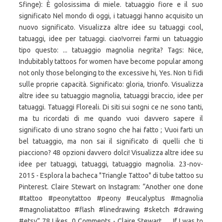
Sfinge): È golosissima di miele. tatuaggio fiore e il suo
significato Nel mondo di oggi, i tatuaggi hanno acquisito un
nuovo significato. Visualizza altre idee su tatuaggi cool,
tatuaggi, idee per tatuaggi. ciao!vorrei farmi un tatuaggio
tipo questo: ... tatuaggio magnolia negrita? Tags: Nice,
Indubitably tattoos for women have become popular among
not only those belonging to the excessive hi, Yes. Non ti fidi
sulle proprie capacità. Significato: gloria, trionfo. Visualizza
altre idee su tatuaggio magnolia, tatuaggi braccio, idee per
tatuaggi. Tatuaggi Floreali. Di siti sui sogni ce ne sono tanti,
ma tu ricordati di me quando vuoi davvero sapere il
significato di uno strano sogno che hai fatto ; Vuoi farti un
bel tatuaggio, ma non sai il significato di quelli che ti
piacciono? 48 opzioni davvero dolci! Visualizza altre idee su
idee per tatuaggi, tatuaggi, tatuaggio magnolia. 23-nov-
2015 - Esplora la bacheca "Triangle Tattoo" di tube tattoo su
Pinterest. Claire Stewart on Instagram: “Another one done
#tattoo #peonytattoo #peony #eucalyptus #magnolia
#magnoliatattoo #flash #linedrawing #sketch #drawing
#etsy” 78 Likes, 0 Comments - Claire Stewart … If I was to