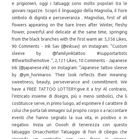
e prigionieri, oggi i tatuaggi sono molto popolari tra le
giovani ragazze. Scopri il linguaggio della Magnolia, il fiore
simbolo di dignità e perseveranza . Magnolias, first of all
flowers appearing on the bare trees after Winter, fleshy
flower, powerful and delicate at the same time, springing
from the black branches with the first warm air. 5,356 Likes,
90 Comments - Ink Sav (@inksav) on Instagram: “Custom
sleeve by @familyinktattoo #supportartists
#theartisthemotive .”, 2,121 Likes, 10 Comments - Japanese
Ink (@japanese.ink) on Instagram: “Japanese tattoo sleeve
by @ym_horimaroo. Their look reflects their meaning:
sweetness, beauty, perseverance and committment. We
have a FREE TATTOO LOTTERY:give it a try! Al contrario,
l’intricato insieme di disegni, più o meno simbolici, che li
costituisce serve, in primo luogo, ad esprimere il carattere di
colui che porta tali immagini sul proprio corpo o a raccontare
eventi che hanno segnato la sua vita, in positivo o in
negativo. Inizia un Ooooh di tenerezza con questo
tatuaggio Orsacchiotto! Tatuaggio di fiori di ciliegio che