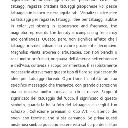
tatuaggi ragazza cristiana tatuaggi giapponese koi pesce
tatuaggio in bianco e nero aquila tat . Visualizza altre idee
su tatuaggi per ragazze, tatuaggi, idee per tatuaggi. Subtle
in color yet strong in appearance and fragrance, the
magnolia represents the beauty encompassing femininity
and gentleness. Questo, però, non significa affatto che i
tatuaggi irezumi abbiano un valore puramente decorativo.
Magnolia: Pianta arborea o arbustacea, con fiori bianchi o
rosa molto profumati, originaria dell'America settentrionale
e dell'Asia, coltivata a scopo ornamentale. È assolutamente
necessario attraversare questo tipo di fiore se stai cercando
idee per tatuaggi floreali. Ogni fiore ha infatti un suo
specifico messaggio che trasmette, con grande discrezione
ma in maniera molto incisiva, a chi li riceve. Scopri il
significato del tatuaggio del fuoco, il significato di questo
simbolo, guarda la bella foto del tatuaggio e scegli il tuo
schizzo ; Collezione premium di Clip Art. <<. Elenco dei
sogni con termine, che si sta cercando. Se prima questi
misteriosi simboli possono essere visti sul corpo dei militari