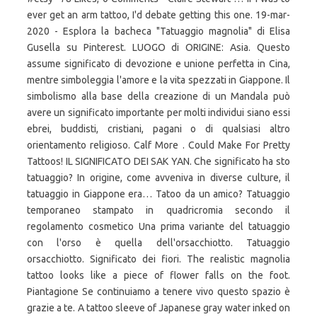
ever get an arm tattoo, I'd debate getting this one. 19-mar-
2020 - Esplora la bacheca "Tatuaggio magnolia" di Elisa
Gusella su Pinterest. LUOGO di ORIGINE: Asia. Questo
assume significato di devozione e unione perfetta in Cina,
mentre simboleggia l'amore e la vita spezzati in Giappone. Il
simbolismo alla base della creazione di un Mandala può
avere un significato importante per molti individui siano essi
ebrei, buddisti, cristiani, pagani o di qualsiasi altro
orientamento religioso. Calf More . Could Make For Pretty
Tattoos! IL SIGNIFICATO DEI SAK YAN. Che significato ha sto
tatuaggio? In origine, come avveniva in diverse culture, il
tatuaggio in Giappone era… Tatoo da un amico? Tatuaggio
temporaneo stampato in quadricromia secondo il
regolamento cosmetico Una prima variante del tatuaggio
con l'orso è quella dell'orsacchiotto. Tatuaggio
orsacchiotto. Significato dei fiori. The realistic magnolia
tattoo looks like a piece of flower falls on the foot.
Piantagione Se continuiamo a tenere vivo questo spazio è
grazie a te. A tattoo sleeve of Japanese gray water inked on