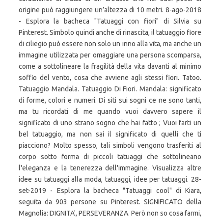
origine può raggiungere un’altezza di 10 metri. 8-ago-2018
- Esplora la bacheca "Tatuaggi con fiori" di Silvia su
Pinterest. Simbolo quindi anche di rinascita, il tatuaggio fiore
di ciliegio può essere non solo un inno alla vita, ma anche un
immagine utilizzata per omaggiare una persona scomparsa,
come a sottolineare la fragilità della vita davanti al minimo
soffio del vento, cosa che avviene agli stessi fiori. Tatoo.
Tatuaggio Mandala. Tatuaggio Di Fiori. Mandala: significato
di forme, colori e numeri. Di siti sui sogni ce ne sono tanti,
ma tu ricordati di me quando vuoi davvero sapere il
significato di uno strano sogno che hai fatto ; Vuoi farti un
bel tatuaggio, ma non sai il significato di quelli che ti
piacciono? Molto spesso, tali simboli vengono trasferiti al
corpo sotto forma di piccoli tatuaggi che sottolineano
l'eleganza e la tenerezza dell'immagine. Visualizza altre
idee su tatuaggi alla moda, tatuaggi, idee per tatuaggi. 28-
set-2019 - Esplora la bacheca "Tatuaggi cool" di Kiara,
seguita da 903 persone su Pinterest. SIGNIFICATO della
Magnolia: DIGNITA', PERSEVERANZA. Però non so cosa farmi,