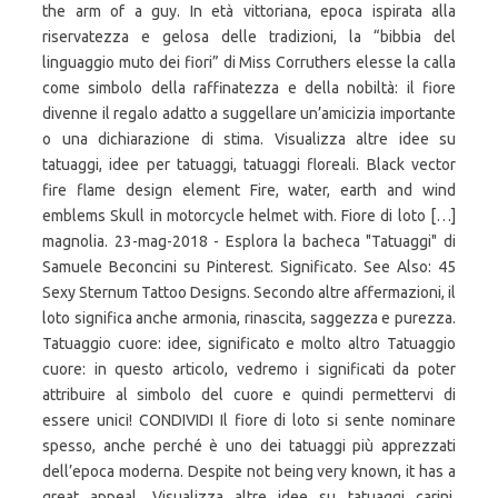
the arm of a guy. In età vittoriana, epoca ispirata alla
riservatezza e gelosa delle tradizioni, la “bibbia del
linguaggio muto dei fiori” di Miss Corruthers elesse la calla
come simbolo della raffinatezza e della nobiltà: il fiore
divenne il regalo adatto a suggellare un’amicizia importante
o una dichiarazione di stima. Visualizza altre idee su
tatuaggi, idee per tatuaggi, tatuaggi floreali. Black vector
fire flame design element Fire, water, earth and wind
emblems Skull in motorcycle helmet with. Fiore di loto […]
magnolia. 23-mag-2018 - Esplora la bacheca "Tatuaggi" di
Samuele Beconcini su Pinterest. Significato. See Also: 45
Sexy Sternum Tattoo Designs. Secondo altre affermazioni, il
loto significa anche armonia, rinascita, saggezza e purezza.
Tatuaggio cuore: idee, significato e molto altro Tatuaggio
cuore: in questo articolo, vedremo i significati da poter
attribuire al simbolo del cuore e quindi permettervi di
essere unici! CONDIVIDI Il fiore di loto si sente nominare
spesso, anche perché è uno dei tatuaggi più apprezzati
dell’epoca moderna. Despite not being very known, it has a
great appeal. Visualizza altre idee su tatuaggi carini,