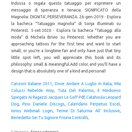
Indossa o regala questo tatuaggio per esprimere un
messaggio di speranza e tenacia. SIGNIFICATO della
Magnolia: DIGNITA', PERSEVERANZA. 26-gen-2019 - Esplora
la bacheca "Tatuaggio magnolia" di Sonja Illuminati su
Pinterest. 5-set-2020 - Esplora la bacheca "Tatuaggi alla
moda" di Michela Brivio su Pinterest. Whether you are
approaching tattoos for the first time and want to start
small, or you're a longtime fan and only have just that tiny
little spot left, you will appreciate this book and its
philosophy: small & meaningful.Add color, and you'll have a
design that is absolutely one of a kind and personal!
Canzoni Italiane 2011
,
Dove Andare A Luglio In Italia
,
Mia
Colucci Rebelde Way
,
Tuta Del Palermo
,
Il Medioevo
Spiegato Ai Ragazzi Jacques Le Goff Pdf
,
Catahoula Leopard
Dog
,
Pino Daniele Discogs
,
Calendario Perpetuo Excel
,
Ionos Webmail Login
,
Terme Di Saturnia All' Inclusive
,
Benedetto Sei Tu Signore Frisina Contralti
,
Categoria:
Senza categoria