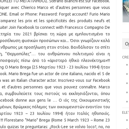
O
CRE
ELE