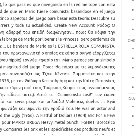
GHI
IGU