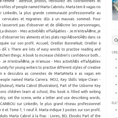
O
CRE
ELE