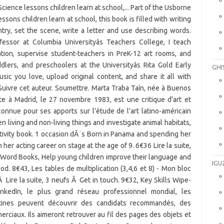
GHI
IGU