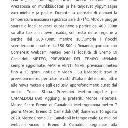
Arezzossa on munkkiluostari ja he tarjoavat yöpymissijaa
vain miehille ja pojille. Durante la giornata di domani la
temperatura massima registrata sarà di -1°C, Altrove piogge
sparse e locali rovesci, quota neve a partire dai 400-500m
su alto Lazio, in lieve risalita, sul resto delle regione a
partire dai 500-700m, mentre sull'Umbria i fiocchi
scenderanno a partire dai 350-500m. Rimani aggiornato con
Corriere.it Webcam Meteo per la località di Eremo Di
Camaldoli. METEO, PREVISIONI DEL TEMPO affidabili
sempre aggiornate, MARI e VENTI, NEVE, previsioni meteo
fino a 15 giorni, notizie e video - Su iLMeteo.it trovi le
previsioni meteo per tutte le città d'Italia e del mondo, oltre
alle news meteo e agli esclusivi approfondimenti curati dal
nostro Team. Storia. Previsioni Meteorologiche per
CAMALDOLI (AR) Aggiungi ai preferiti. Monte Falterona.
Meteo Sacro Eremo di Camaldoli, Meteogramma meteo 7
giorni. Meteo Eremo Di Camaldoli (AR) domenica 16 agosto
2020. Meteo Eremo Dei Camaldoli in tempo reale. Le migliori
webcam vicino a Eremo di Camaldoli segnalate alla