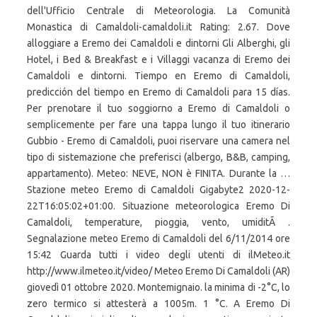
dell'Ufficio Centrale di Meteorologia. La Comunità
Monastica di Camaldoli-camaldoli.it Rating: 2.67. Dove
alloggiare a Eremo dei Camaldoli e dintorni Gli Alberghi, gli
Hotel, i Bed & Breakfast e i Villaggi vacanza di Eremo dei
Camaldoli e dintorni. Tiempo en Eremo di Camaldoli,
predicción del tiempo en Eremo di Camaldoli para 15 días.
Per prenotare il tuo soggiorno a Eremo di Camaldoli o
semplicemente per fare una tappa lungo il tuo itinerario
Gubbio - Eremo di Camaldoli, puoi riservare una camera nel
tipo di sistemazione che preferisci (albergo, B&B, camping,
appartamento). Meteo: NEVE, NON è FINITA. Durante la …
Stazione meteo Eremo di Camaldoli Gigabyte2 2020-12-
22T16:05:02+01:00. Situazione meteorologica Eremo Di
Camaldoli, temperature, pioggia, vento, umiditÃ .
Segnalazione meteo Eremo di Camaldoli del 6/11/2014 ore
15:42 Guarda tutti i video degli utenti di ilMeteo.it
http://www.ilmeteo.it/video/ Meteo Eremo Di Camaldoli (AR)
giovedì 01 ottobre 2020. Montemignaio. la minima di -2°C, lo
zero termico si attesterà a 1005m. 1 °C. A Eremo Di