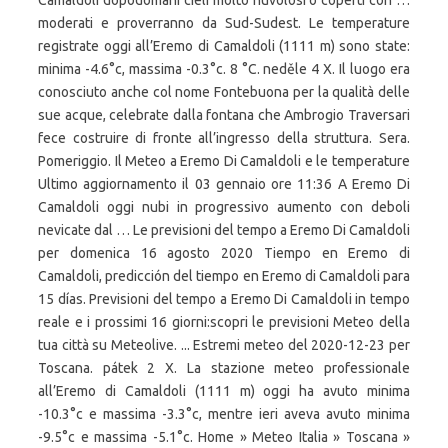
Camaldoli dopodomani cieli molto nuvolosi o coperti con …
moderati e proverranno da Sud-Sudest. Le temperature
registrate oggi all’Eremo di Camaldoli (1111 m) sono state:
minima -4.6°c, massima -0.3°c. 8 °C. neděle 4 X. Il luogo era
conosciuto anche col nome Fontebuona per la qualità delle
sue acque, celebrate dalla fontana che Ambrogio Traversari
fece costruire di fronte all’ingresso della struttura. Sera.
Pomeriggio. Il Meteo a Eremo Di Camaldoli e le temperature
Ultimo aggiornamento il 03 gennaio ore 11:36 A Eremo Di
Camaldoli oggi nubi in progressivo aumento con deboli
nevicate dal … Le previsioni del tempo a Eremo Di Camaldoli
per domenica 16 agosto 2020 Tiempo en Eremo di
Camaldoli, predicción del tiempo en Eremo di Camaldoli para
15 días. Previsioni del tempo a Eremo Di Camaldoli in tempo
reale e i prossimi 16 giorni:scopri le previsioni Meteo della
tua città su Meteolive. ... Estremi meteo del 2020-12-23 per
Toscana. pátek 2 X. La stazione meteo professionale
all’Eremo di Camaldoli (1111 m) oggi ha avuto minima
-10.3°c e massima -3.3°c, mentre ieri aveva avuto minima
-9.5°c e massima -5.1°c. Home » Meteo Italia » Toscana »