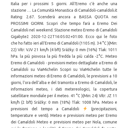
Italia per i prossimi 5 giorni. All’Eremo c’è anche una
stazione … La Comunità Monastica di Camaldoli-camaldoli.it
Rating: 2.67. Scenderà ancora a BASSA QUOTA nei
PROSSIMI GIORNI. Scopri che tempo farà a Eremo Dei
Camaldoli nel weekend. Stazione meteo Eremo di Camaldoli
Gigabyte2 2020-12-22T16:05:02+01:00. Ecco qui le foto
che ho fatto ieri all’Eremo di Camaldoli (1105 m). 34 °C )(Min:
22) Vítr: VJV 21 km/h (4 bft) Srážky: 0 mm (16%) Tlak: 1011
hPa. la più piovosa la più fredda la più calda -2°C. Meteo
Eremo di Camaldoli - previsioni meteo dettagliate a Eremo di
Camaldoli su ViaMichelin Scopri su ViaMichelin tutte le
informazioni meteo di Eremo di Camaldoli, le previsioni a 10
giorni, l’ora dell’alba e del tramonto a Eremo di Camaldoli, le
informazioni meteo, i dati metereologici, la copertura
satellitare mondiale per il meteo. 41 °C )(Min: 24) Vítr: JZ 11
km/h (2 bft) Srážky: 0 mm (18%) Tlak: 1008 hPa. Meteo e
previsioni del tempo a Camaldoli
(precipitazioni,
temperature e venti). Meteo e previsioni meteo per Eremo
dei Camaldoli Meteo e previsioni meteo per Nola, comune