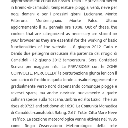
approfondimenti curati dal nostro Team. Le previsioni meteo
in Eremo-di-camaldoli: temperature, pioggia, venti, neve per
oggi, domani e per i prossimi giorni. Lucignano. Monte
Falterona. Montemignaio. Monte Falco. Ultimo
aggiornamento il 05 gennaio ore 10:08. Out of these, the
cookies that are categorized as necessary are stored on
your browser as they are essential for the working of basic
functionalities of the website. - 8 giugno 2012 Carlo e
Danilo due pellegrini siracusani alla partenza dal rifugio di
Camaldoli - 12 giugno 2012 temperatura . Sera. Contattaci
Scrivici per maggiori info. La PREVISIONE con le ZONE
COINVOLTE. MERCOLEDI': la perturbazione giunta ieri con il
suo carico di freddo in quota tende a risalire leggermente e
gradualmente verso nord dispensando comunque piogge e
rovesci sparsi, ma anche nevicate nuovamente a quote
collinari specie sulla Toscana, Umbria ed alto Lazio. The sun
rises at 07:23 and set down at 16:38. La Comunità Monastica
di Camaldoli-camaldoli.it Rating: 2.67. Tutte Città Mare Neve
Traffico. La stazione meteorologica venne attivata nel 1885
come Regio Osservatorio Meteorologico della rete