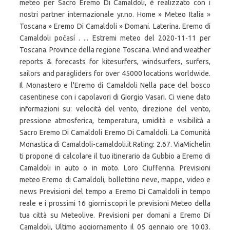
meteo per Sacro Eremo Di Camaldoli, è realizzato con i
nostri partner internazionale yr.no. Home » Meteo Italia »
Toscana » Eremo Di Camaldoli » Domani. Laterina. Eremo di
Camaldoli počasí . ... Estremi meteo del 2020-11-11 per
Toscana. Province della regione Toscana. Wind and weather
reports & forecasts for kitesurfers, windsurfers, surfers,
sailors and paragliders for over 45000 locations worldwide.
Il Monastero e l'Eremo di Camaldoli Nella pace del bosco
casentinese con i capolavori di Giorgio Vasari. Ci viene dato
informazioni su: velocità del vento, direzione del vento,
pressione atmosferica, temperatura, umidità e visibilità a
Sacro Eremo Di Camaldoli Eremo Di Camaldoli. La Comunità
Monastica di Camaldoli-camaldoli.it Rating: 2.67. ViaMichelin
ti propone di calcolare il tuo itinerario da Gubbio a Eremo di
Camaldoli in auto o in moto. Loro Ciuffenna. Previsioni
meteo Eremo di Camaldoli, bollettino neve, mappe, video e
news Previsioni del tempo a Eremo Di Camaldoli in tempo
reale e i prossimi 16 giorni:scopri le previsioni Meteo della
tua città su Meteolive. Previsioni per domani a Eremo Di
Camaldoli, Ultimo aggiornamento il 05 gennaio ore 10:03.