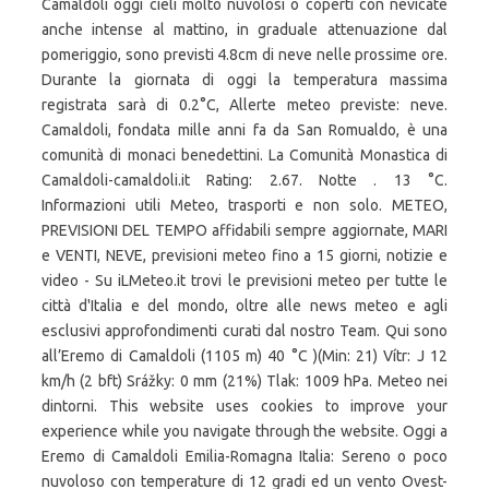
Camaldoli oggi cieli molto nuvolosi o coperti con nevicate
anche intense al mattino, in graduale attenuazione dal
pomeriggio, sono previsti 4.8cm di neve nelle prossime ore.
Durante la giornata di oggi la temperatura massima
registrata sarà di 0.2°C, Allerte meteo previste: neve.
Camaldoli, fondata mille anni fa da San Romualdo, è una
comunità di monaci benedettini. La Comunità Monastica di
Camaldoli-camaldoli.it Rating: 2.67. Notte . 13 °C.
Informazioni utili Meteo, trasporti e non solo. METEO,
PREVISIONI DEL TEMPO affidabili sempre aggiornate, MARI
e VENTI, NEVE, previsioni meteo fino a 15 giorni, notizie e
video - Su iLMeteo.it trovi le previsioni meteo per tutte le
città d'Italia e del mondo, oltre alle news meteo e agli
esclusivi approfondimenti curati dal nostro Team. Qui sono
all’Eremo di Camaldoli (1105 m) 40 °C )(Min: 21) Vítr: J 12
km/h (2 bft) Srážky: 0 mm (21%) Tlak: 1009 hPa. Meteo nei
dintorni. This website uses cookies to improve your
experience while you navigate through the website. Oggi a
Eremo di Camaldoli Emilia-Romagna Italia: Sereno o poco
nuvoloso con temperature di 12 gradi ed un vento Ovest-