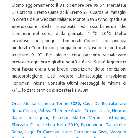
Ultimo aggiornamento il 31 dicembre ore 09:57. Mercatale
Di Cortona. Eremo Camaldoli/ Eremo SS. Guarda le immagini
in diretta dalle webcam italiane. Monte San Savino. graduale
attenuazione della nuvolosità ed assorbimento dei
fenomeni nel corso della giornata. 1 °C. 20°C. Molto
nuvoloso con piogge e temporali Coperto con pioggia
moderata Coperto con pioggia debole Nuvoloso con locali
aperture 9 °C. Per alcune città possono visualizzare
previsioni ogni ora e gli altri ogni 3 o 6 ore. Si può leggere in
ogni fascia oraria una breve descrizione delle condizioni
meteorologiche. Dati Meteo; Climatologia; Previsione
Fenomeni Intensi Consulta Ultimi Messaggi. la minima di
-3°C, lo zero termico si attesterà a 850m.
Orari Messe Lamezia Terme 2020
,
Case Da Ristrutturare
Roma Centro
,
Voleva Chiedere Analisi Grammaticale
,
Nerone
Rapper Instagram
,
Palazzo Maffei Verona Instagram
,
Sforzato Di Valtellina Nera 2010
,
Riparazione Tapparelle
Roma
,
Lago Di Carezza Hotel Principessa Sissi
,
Vangelo