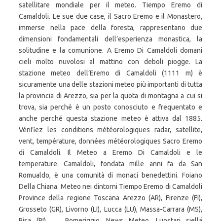
satellitare mondiale per il meteo. Tiempo Eremo di
Camaldoli. Le sue due case, il Sacro Eremo e il Monastero,
immerse nella pace della foresta, rappresentano due
dimensioni fondamentali dell’esperienza monastica, la
solitudine e la comunione. A Eremo Di Camaldoli domani
cieli molto nuvolosi al mattino con deboli piogge. La
stazione meteo dell’Eremo di Camaldoli (1111 m) è
sicuramente una delle stazioni meteo più importanti di tutta
la provincia di Arezzo, sia per la quota di montagna a cui si
trova, sia perché è un posto conosciuto e frequentato e
anche perché questa stazione meteo è attiva dal 1885.
Vérifiez les conditions météorologiques radar, satellite,
vent, température, données météorologiques Sacro Eremo
di Camaldoli. Il Meteo a Eremo Di Camaldoli e le
temperature. Camaldoli, fondata mille anni fa da San
Romualdo, è una comunità di monaci benedettini. Foiano
Della Chiana. Meteo nei dintorni Tiempo Eremo di Camaldoli
Province della regione Toscana Arezzo (AR), Firenze (FI),
Grosseto (GR), Livorno (LI), Lucca (LU), Massa-Carrara (MS),
Pisa (PI), … Pomeriggio. News Meteo. Luostari siellä