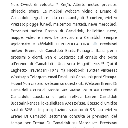
Nord-Ovest di velocità 7 Km/h. Allerte meteo previste:
ghiaccio. share. Le migliori webcam vicino a Eremo di
Camaldoli segnalate alla community di 3bmeteo, Meteo
Arezzo: piogge lunedì, maltempo martedì, neve mercoledì.
Previsioni meteo Eremo di Camaldoli, bollettino neve,
mappe, video e news Le previsioni a Camaldoli sempre
aggiornate e affidabili CONTROLLA ORA.
Previsioni
meteo Eremo di Camaldoli Emilia-Romagna Italia per i
prossimi 5 giorni. Ivan e Costanzo sul crinale che porta
all'eremo di Camaldoli,.. Una vera Magnificenza!!! Qui il
Laghetto Traversari (1072 m). Facebook Twitter Pinterest
Whatsapp Telegram email Email link Copia link print Stampa.
Huom! Non ci sono webcam su questa citt Webcam Eremo Di
Camaldoli a cura di. Monte San Savino. WEBCAM Eremo di
Camaldoli. Luostaria ei pidä sotkea toisen Camaldoli
luostarin kanssa, joka sijaitsee Arezzo'ssa. Il tasso di umidità
sarà di 82% e le precipitazioni saranno di 5.3 mm. Meteo
Eremo Di Camaldoli settimana: consulta le previsioni del
tempo per Eremo Di Camaldoli su Meteolive. Previsioni