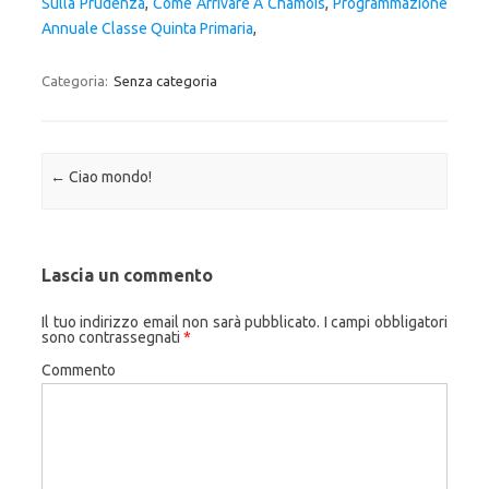
Sulla Prudenza
,
Come Arrivare A Chamois
,
Programmazione
Annuale Classe Quinta Primaria
,
Categoria:
Senza categoria
Navigazione articolo
←
Ciao mondo!
Lascia un commento
Il tuo indirizzo email non sarà pubblicato.
I campi obbligatori
sono contrassegnati
*
Commento