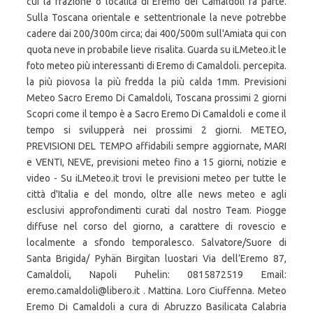
cui la frazione o località di Eremo dei Camaldoli fa parte.
Sulla Toscana orientale e settentrionale la neve potrebbe
cadere dai 200/300m circa; dai 400/500m sull'Amiata qui con
quota neve in probabile lieve risalita. Guarda su iLMeteo.it le
foto meteo più interessanti di Eremo di Camaldoli. percepita.
la più piovosa la più fredda la più calda 1mm. Previsioni
Meteo Sacro Eremo Di Camaldoli, Toscana prossimi 2 giorni
Scopri come il tempo è a Sacro Eremo Di Camaldoli e come il
tempo si svilupperà nei prossimi 2 giorni. METEO,
PREVISIONI DEL TEMPO affidabili sempre aggiornate, MARI
e VENTI, NEVE, previsioni meteo fino a 15 giorni, notizie e
video - Su iLMeteo.it trovi le previsioni meteo per tutte le
città d'Italia e del mondo, oltre alle news meteo e agli
esclusivi approfondimenti curati dal nostro Team. Piogge
diffuse nel corso del giorno, a carattere di rovescio e
localmente a sfondo temporalesco. Salvatore/Suore di
Santa Brigida/ Pyhän Birgitan luostari Via dell’Eremo 87,
Camaldoli, Napoli Puhelin: 0815872519 Email:
eremo.camaldoli@libero.it . Mattina. Loro Ciuffenna. Meteo
Eremo Di Camaldoli a cura di Abruzzo Basilicata Calabria