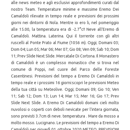
alle news meteo e agli esclusivi approfondimenti curati dal
nostro Team. Temperature minime e massime Eremo Dei
Camaldoli rilevate in tempo reale e previsioni dei prossimi
giorni nei dintorni di Nola. Mentre io ero li, nel pomeriggio
alle 15.00, la temperatura era di -2.7°c!! Neve all’Eremo di
Camaldoli. Mattina. Laterina. Qui il torrente con gli altri
ruscelli al Ponte Prato al Fiume (1056 m). Oggi; Domani 03;
Dom 04; Lun 05; Mar 06; Mer 07; Gio 08; Ven 09; Sab 10; Dom
11; Prev Slide Next Slide. Mercatale Di Cortona. Il Monastero
di Camaldoli è un complesso monastico che si trova nel
comune di Poppi, nel cuore del Parco delle Foreste
Casentinesi. Previsioni del tempo a Eremo Di Camaldoli in
tempo reale e i prossimi 16 giorni:scopri le previsioni Meteo
della tua città su Meteolive. Oggi; Domani 09; Gio 10; Ven
11; Sab 12; Dom 13; Lun 14; Mar 15; Mer 16; Gio 17; Prev
Slide Next Slide. A Eremo Di Camaldoli domani cieli molto
nuvolosi o coperti con deboli nevicate per l'intera giornata,
sono previsti 3.7cm di neve. temperatura . Mare da mosso a
molto mosso. Lucignano. Le previsioni del tempo a Eremo Di
Camaldoli per giovedì 01 ottobre 2020 METEO, PREVISIONI