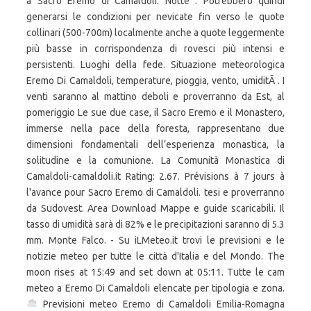
à Sacro Eremo di Camaldoli. Notte . Potrebbero quindi
generarsi le condizioni per nevicate fin verso le quote
collinari (500-700m) localmente anche a quote leggermente
più basse in corrispondenza di rovesci più intensi e
persistenti. Luoghi della fede. Situazione meteorologica
Eremo Di Camaldoli, temperature, pioggia, vento, umiditÃ . I
venti saranno al mattino deboli e proverranno da Est, al
pomeriggio Le sue due case, il Sacro Eremo e il Monastero,
immerse nella pace della foresta, rappresentano due
dimensioni fondamentali dell’esperienza monastica, la
solitudine e la comunione. La Comunità Monastica di
Camaldoli-camaldoli.it Rating: 2.67. Prévisions à 7 jours à
l'avance pour Sacro Eremo di Camaldoli. tesi e proverranno
da Sudovest. Area Download Mappe e guide scaricabili. Il
tasso di umidità sarà di 82% e le precipitazioni saranno di 5.3
mm. Monte Falco. - Su iLMeteo.it trovi le previsioni e le
notizie meteo per tutte le città d'Italia e del Mondo. The
moon rises at 15:49 and set down at 05:11. Tutte le cam
meteo a Eremo Di Camaldoli elencate per tipologia e zona.
Previsioni meteo Eremo di Camaldoli Emilia-Romagna