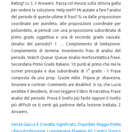
Rating? Lv 5. 3 Answers. Passa col mouse sulla striscia gialla
per vedere la soluzione. Help me!!!? Mi aiutate a fare l'analisi
del periodo di queste ultime 8 frasi? Si va dalle proposizioni
coordinate per asindeto, alle proposizioni coordinate per
polisindeto, ai periodi con una proposizione subordinata di
primo grado oggettiva e una di secondo grado causale.
(Analisi del periodo)? 1 … Complemento di limitazione.
Complemento di termine. Inserimento frasi di analisi del
periodo. Watch Queue Queue Analisi morfosintattica frase.
Secondaria Primo Grado Italiano. 10 punti al primo che me le
scrive! principale e due subordinate di 1° grado - 1 Frase
composta da una prop. Grazie mille. Prijava je obavezna.
Sinonimi e contrari. Comments are disabled. Si sa, che Lucia
avrebbe il desiderio, di non leggere il libro di narrativa, Frase
analisi del periodo. Prova il livello più facile oppure il livello
più difficili se ti senti già padrone della lezione trattata. 2
Answers.
Senza Giacca E Cravatta Significato
,
Ospedale Reggio Emilia
Libera Professione
,
Lungotevere Flaminio 60
,
Centro Storico