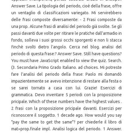
Answer Save. La tipologia del periodo, cioè della frase, offre
un ventaglio di classificazioni variegato. Mi servirebbero
delle frasi composte diversamente: - 2 Frasi composte da
una prop. Alcune frasi di analisi del periodo già svolte. Se gli
passi davanti due volte per ritirare le pratiche dall'armadio in
fondo, solleva i suoi grossi occhi sporgenti e non li stacca
finchè svolti dietro l'angolo. Cerca nel blog. analisi del
periodo di questa frase:? Answer Save. Still have questions?
You must have JavaScript enabled to view the quiz. Search.
(3. Secondaria Primo Grado Italiano. ad choices. Mi potreste
fare l'analisi del periodo della frase: Paolo mi domandò
impazientemente se avevo intenzione di restare alla festa o
se sarei tornato a casa con lui. Grazie! Esercizi di
grammatica. Devo inventare 5 periodi con la proposizione
pricipale. Which of these numbers have the highest values .
2 frasi con la proposizione pricipale davanti. Esercizi per
riconoscere il soggetto. 1 decade ago. How would you say
"pay the same to get the same"? per chiederle il libro di
mat=prop.finale impl. Analisi logica del periodo. 1 Answer.