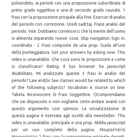
polisindeto, ai periodi con una proposizione subordinata di
primo grado oggettiva e una di secondo grado causale. 1
frasi con la proposizione pricipale alla fine. Esercizi di analisi
del periodo con correzione. Uredi sadržaj. Frase analisi del
periodo. Više. Dobbiamo convincerci che la mente dell'uomo
si alimenta imparando nuove cose. Skip navigation Sign in.
coordinata - 2 Frasi composte da una prop. Guida all'uso
della punteggiatura. Get your answers by asking now. This
video is unavailable. Che cosa sono le proposizioni e come
si classificano? Rating. Il tuo browser ha javascript
disabilitato. Mi analizzate queste 3 frasi in analisi del
periodo? Law and/or law classes would be related to which
of the following subjects? Vocabolari e risorse on line.
Tabela. Riconoscere le Frasi Soggettive. 1)Comprendiamo
che sei dispiaciuto e non vogliamo certo andare avanti con
questo argomento così spinoso. La visualizzazione di
questa pagina è riservata agli iscritti alla newsletter. This
video is unavailable. principale e una prop. Abilita javascript
per un uso completo della pagina. Μοιραστείτε
Μοιραστείτε 2 frasi con la proposizione pricipale davanti.