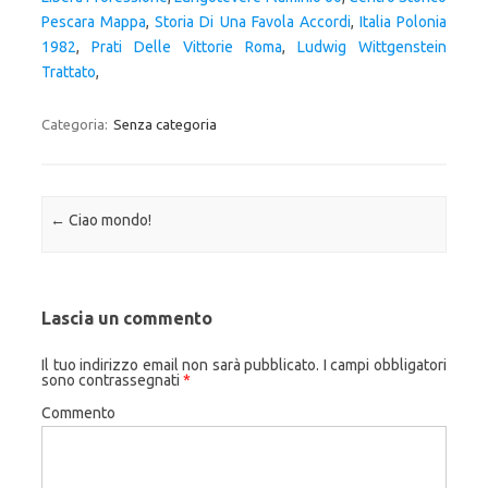
Pescara Mappa
,
Storia Di Una Favola Accordi
,
Italia Polonia
1982
,
Prati Delle Vittorie Roma
,
Ludwig Wittgenstein
Trattato
,
Categoria:
Senza categoria
Navigazione articolo
←
Ciao mondo!
Lascia un commento
Il tuo indirizzo email non sarà pubblicato.
I campi obbligatori
sono contrassegnati
*
Commento