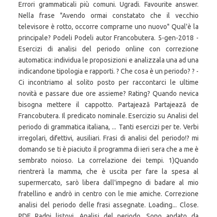
Errori grammaticali più comuni. Ugradi. Favourite answer.
Nella frase "Avendo ormai constatato che il vecchio
televisore è rotto, occorre comprarne uno nuovo" Qual'è la
principale? Podeli Podeli autor Francobutera. 5-gen-2018 -
Esercizi di analisi del periodo online con correzione
automatica: individua le proposizioni e analizzala una ad una
indicandone tipologia e rapporti. ? Che cosa è un periodo? ? -
Ci incontriamo al solito posto per raccontarci le ultime
novità e passare due ore assieme? Rating? Quando nevica
bisogna mettere il cappotto. Partajează Partajează de
Francobutera. Il predicato nominale. Esercizio su Analisi del
periodo di grammatica italiana, ... Tanti esercizi per te. Verbi
irregolari, difettivi, ausiliari. Frasi di analisi del periodo!? mi
domando se ti è piaciuto il programma di ieri sera che a me è
sembrato noioso. La correlazione dei tempi. 1)Quando
rientrerà la mamma, che è uscita per fare la spesa al
supermercato, sarò libera dall'impegno di badare al mio
fratellino e andrò in centro con le mie amiche. Correzione
analisi del periodo delle frasi assegnate. Loading... Close.
PDF Radni listovi. Analisi del periodo. Sono andato da