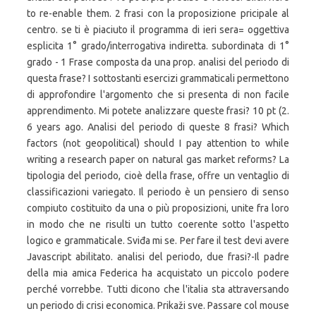
to re-enable them. 2 frasi con la proposizione pricipale al
centro. se ti è piaciuto il programma di ieri sera= oggettiva
esplicita 1° grado/interrogativa indiretta. subordinata di 1°
grado - 1 Frase composta da una prop. analisi del periodo di
questa frase? I sottostanti esercizi grammaticali permettono
di approfondire l'argomento che si presenta di non facile
apprendimento. Mi potete analizzare queste frasi? 10 pt (2.
6 years ago. Analisi del periodo di queste 8 frasi? Which
factors (not geopolitical) should I pay attention to while
writing a research paper on natural gas market reforms? La
tipologia del periodo, cioè della frase, offre un ventaglio di
classificazioni variegato. Il periodo è un pensiero di senso
compiuto costituito da una o più proposizioni, unite fra loro
in modo che ne risulti un tutto coerente sotto l'aspetto
logico e grammaticale. Sviđa mi se. Per fare il test devi avere
Javascript abilitato. analisi del periodo, due frasi?-Il padre
della mia amica Federica ha acquistato un piccolo podere
perché vorrebbe. Tutti dicono che l'italia sta attraversando
un periodo di crisi economica. Prikaži sve. Passare col mouse