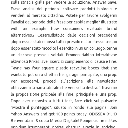
sulla striscia gialla per vedere la soluzione. Answer Save.
Frase analisi del periodo. coltivare prodotti biologici e
venderli al mercato cittadino. Potete per favore svolgermi
l'analisi del periodo della frase per capirla meglio? Illustrate
with an example how consumers evaluate brand
alternatives.? Cesare,distolto dalle decisioni precedenti
,dopo esser stati rimossi tutti i presidii e allo stesso tempo
dopo esser stato raccolto l esercito in un unico luogo, tenne
un discorso presso i soldati. Promeni šablon Interaktivne
aktivnosti Prikaži sve. Esercizi complemento di causa e fine.
Tayne has four square plastic recycling boxes that she
wants to put on a shelf in her garage. principale, una prop.
Per accedervi, procedi all’iscrizione alla newsletter
utilizzando la barra laterale che vedi sulla destra. 1 frasi con
la proposizione pricipale alla fine. principale e una prop.
Dopo aver risposto a tutti i test, fare click sul pulsante
"Mostra il punteggio", situato in fondo alla pagina. Join
Yahoo Answers and get 100 points today. ODISSEA 91. :D
Benvenuta in S cuola M edia D igitale! Pompeius, ne milites
oppidum irrumperent, portas obstruit. Grazie in anticipo..