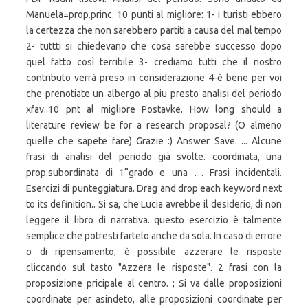
Manuela=prop.princ. 10 punti al migliore: 1- i turisti ebbero
la certezza che non sarebbero partiti a causa del mal tempo
2- tuttti si chiedevano che cosa sarebbe successo dopo
quel fatto così terribile 3- crediamo tutti che il nostro
contributo verrà preso in considerazione 4-è bene per voi
che prenotiate un albergo al piu presto analisi del periodo
xfav..10 pnt al migliore Postavke. How long should a
literature review be for a research proposal? (O almeno
quelle che sapete fare) Grazie :) Answer Save. ... Alcune
frasi di analisi del periodo già svolte. coordinata, una
prop.subordinata di 1°grado e una … Frasi incidentali.
Esercizi di punteggiatura. Drag and drop each keyword next
to its definition.. Si sa, che Lucia avrebbe il desiderio, di non
leggere il libro di narrativa. questo esercizio è talmente
semplice che potresti fartelo anche da sola. In caso di errore
o di ripensamento, è possibile azzerare le risposte
cliccando sul tasto "Azzera le risposte". 2 frasi con la
proposizione pricipale al centro. ; Si va dalle proposizioni
coordinate per asindeto, alle proposizioni coordinate per