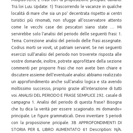
Trả lời Lưu. Update: 1) Trascorrendo le vacanze in qualche
località di mare che sia un po' decentrata rispetto ai centri
turistici più rinomati, non sfugge all'osservatore attento
come le vecchi case dei pescatori siano state … Mi
servirebbe solo l'analisi del periodo delle seguenti frasi: 1.
Tema. Correzione analisi del periodo delle frasi assegnate.
Codrus morti se vovit, ut patriam servaret. Se nei seguenti
esercizi sull'analisi del periodo non troverete risposta alle
vostre domande, inoltre, potrete approfittare della sezione
commenti per proporre frasi che non avete ben chiare e
discutere assieme dell'eventuale analisi: abbiamo realizzato
un approfondimento anche sull'analisi logica e sta avendo
moltissimo successo, proprio grazie all'interazione di tutti
voi. ANALISI DEL PERIODO E FRASE SEMPLICE 292. casale di
campagna 1. Analisi del periodo di questa frase? Bisogna
che tu dica la verità per essere scagionato. mi domando=
principale. Le figure grammaticali. Devo inventare 5 periodi
con la proposizione pricipale. 3B APPROFONDIMENTI DI
STORIA PER IL LIBRO AUMENTATO 61 Description: N/A.