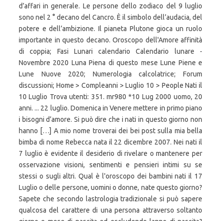
d’affari in generale. Le persone dello zodiaco del 9 luglio
sono nel 2 ° decano del Cancro. È il simbolo dell’audacia, del
potere e dell’ambizione. Il pianeta Plutone gioca un ruolo
importante in questo decano. Oroscopo dell'Amore affinità
di coppia; Fasi Lunari calendario Calendario lunare -
Novembre 2020 Luna Piena di questo mese Lune Piene e
Lune Nuove 2020; Numerologia calcolatrice; Forum
discussioni; Home > Compleanni > Luglio 10 > People Nati il
10 Luglio Trova utenti: 351. mr980 *10 Lug 2000 uomo, 20
anni. ... 22 luglio. Domenica in Venere mettere in primo piano
i bisogni d’amore. Si può dire che i nati in questo giorno non
hanno […] A mio nome troverai dei bei post sulla mia bella
bimba di nome Rebecca nata il 22 dicembre 2007. Nei nati il
7 luglio è evidente il desiderio di rivelare o mantenere per
osservazione visioni, sentimenti e pensieri intimi su se
stessi o sugli altri. Qual è l'oroscopo dei bambini nati il 17
Luglio o delle persone, uomini o donne, nate questo giorno?
Sapete che secondo lastrologia tradizionale si può sapere
qualcosa del carattere di una persona attraverso soltanto