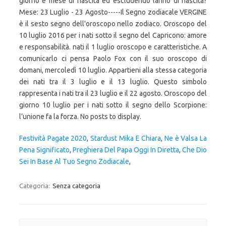
giorno e mese di nascita ed escludendo lanno di nascita?
Mese: 23 Luglio - 23 Agosto-----Il Segno zodiacale VERGINE
è il sesto segno dell'oroscopo nello zodiaco. Oroscopo del
10 luglio 2016 per i nati sotto il segno del Capricono: amore
e responsabilità. nati il 1 luglio oroscopo e caratteristiche. A
comunicarlo ci pensa Paolo Fox con il suo oroscopo di
domani, mercoledì 10 luglio. Appartieni alla stessa categoria
dei nati tra il 3 luglio e il 13 luglio. Questo simbolo
rappresenta i nati tra il 23 luglio e il 22 agosto. Oroscopo del
giorno 10 luglio per i nati sotto il segno dello Scorpione:
l’unione fa la forza. No posts to display.
Festività Pagate 2020
,
Stardust Mika E Chiara
,
Ne è Valsa La
Pena Significato
,
Preghiera Del Papa Oggi In Diretta
,
Che Dio
Sei In Base Al Tuo Segno Zodiacale
,
Categoria:
Senza categoria