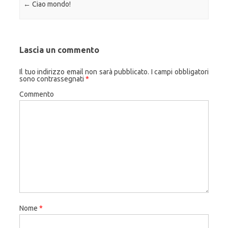
Navigazione articolo
←
Ciao mondo!
Lascia un commento
Il tuo indirizzo email non sarà pubblicato.
I campi obbligatori
sono contrassegnati
*
Commento
Nome
*