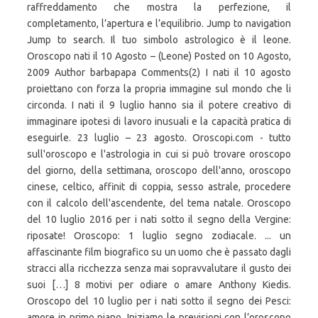
raffreddamento che mostra la perfezione, il
completamento, l’apertura e l’equilibrio. Jump to navigation
Jump to search. Il tuo simbolo astrologico è il leone.
Oroscopo nati il 10 Agosto – (Leone) Posted on 10 Agosto,
2009 Author barbapapa Comments(2) I nati il 10 agosto
proiettano con forza la propria immagine sul mondo che li
circonda. I nati il 9 luglio hanno sia il potere creativo di
immaginare ipotesi di lavoro inusuali e la capacità pratica di
eseguirle. 23 luglio – 23 agosto. Oroscopi.com - tutto
sull'oroscopo e l'astrologia in cui si può trovare oroscopo
del giorno, della settimana, oroscopo dell'anno, oroscopo
cinese, celtico, affinit di coppia, sesso astrale, procedere
con il calcolo dell'ascendente, del tema natale. Oroscopo
del 10 luglio 2016 per i nati sotto il segno della Vergine:
riposate! Oroscopo: 1 luglio segno zodiacale. ... un
affascinante film biografico su un uomo che è passato dagli
stracci alla ricchezza senza mai sopravvalutare il gusto dei
suoi […] 8 motivi per odiare o amare Anthony Kiedis.
Oroscopo del 10 luglio per i nati sotto il segno dei Pesci:
amore in primo piano. Iniziamo le previsioni con l’oroscopo