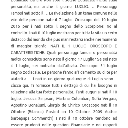
Zodiacale Cancro Non solo il segno zodiacale incide sulla
personalità, ma anche il giorno: LUGLIO. ... Personaggi
Famosi nati sotto il … La rivelazione è un tema comune nelle
vite delle persone nate il 7 luglio. Oroscopo del 10 luglio
2016 per i nati sotto il segno dello Scorpione: no al
controllo. I nati il 10 luglio mostrano per tutta la vita un certo
distacco dal mondo che può manifestarsi anche nei momenti
di maggior trionfo. NATI IL 1 LUGLIO OROSCOPO E
CARATTERISTICHE. Quali personaggi famosi o personalità
molto conosciute sono nate il giorno 17 Luglio? Se sei nato
il 1 luglio, sei motivato dall’attività. Oroscopo: 31 luglio
segno zodiacale. Le persone fanno affidamento su di te per
aiutarli a … I nati in un giorno qualunque di Luglio sono ...
clicca qui. Ti fornisce tutti i dettagli di cui hai bisogno in
relazione alla tua forte personalità. Tanti auguri ai nati il 10
luglio: Jessica Simpson, Martina Colombari, Sofía Vergara,
Agostino Bonalumi, Giorgio de Chirico Oroscopo nati il 10
Ottobre (Bilancia) Posted on 10 Ottobre, 2009 Author
barbapapa Comment(1) I nati il 10 ottobre tendono ad
essere prudenti nelle questioni finanziarie e nei rapporti