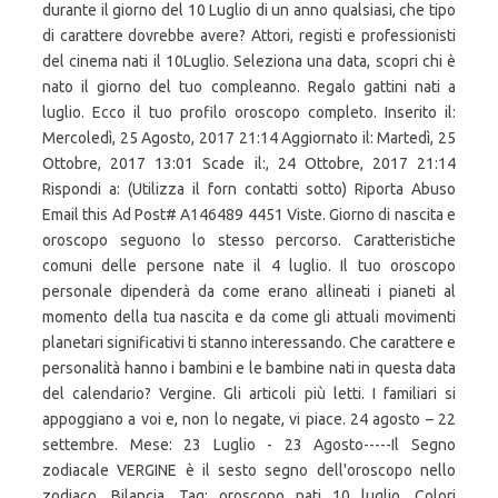
durante il giorno del 10 Luglio di un anno qualsiasi, che tipo
di carattere dovrebbe avere? Attori, registi e professionisti
del cinema nati il 10Luglio. Seleziona una data, scopri chi è
nato il giorno del tuo compleanno. Regalo gattini nati a
luglio. Ecco il tuo profilo oroscopo completo. Inserito il:
Mercoledì, 25 Agosto, 2017 21:14 Aggiornato il: Martedì, 25
Ottobre, 2017 13:01 Scade il:, 24 Ottobre, 2017 21:14
Rispondi a: (Utilizza il forn contatti sotto) Riporta Abuso
Email this Ad Post# A146489 4451 Viste. Giorno di nascita e
oroscopo seguono lo stesso percorso. Caratteristiche
comuni delle persone nate il 4 luglio. Il tuo oroscopo
personale dipenderà da come erano allineati i pianeti al
momento della tua nascita e da come gli attuali movimenti
planetari significativi ti stanno interessando. Che carattere e
personalità hanno i bambini e le bambine nati in questa data
del calendario? Vergine. Gli articoli più letti. I familiari si
appoggiano a voi e, non lo negate, vi piace. 24 agosto – 22
settembre. Mese: 23 Luglio - 23 Agosto-----Il Segno
zodiacale VERGINE è il sesto segno dell'oroscopo nello
zodiaco. Bilancia. Tag: oroscopo nati 10 luglio. Colori