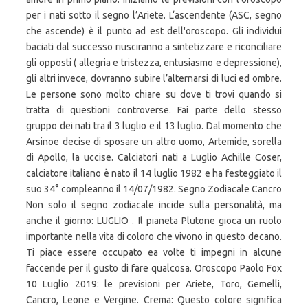
per i nati sotto il segno l’Ariete. L‘ascendente (ASC, segno
che ascende) è il punto ad est dell'oroscopo. Gli individui
baciati dal successo riusciranno a sintetizzare e riconciliare
gli opposti ( allegria e tristezza, entusiasmo e depressione),
gli altri invece, dovranno subire l’alternarsi di luci ed ombre.
Le persone sono molto chiare su dove ti trovi quando si
tratta di questioni controverse. Fai parte dello stesso
gruppo dei nati tra il 3 luglio e il 13 luglio. Dal momento che
Arsinoe decise di sposare un altro uomo, Artemide, sorella
di Apollo, la uccise. Calciatori nati a Luglio Achille Coser,
calciatore italiano è nato il 14 luglio 1982 e ha festeggiato il
suo 34° compleanno il 14/07/1982. Segno Zodiacale Cancro
Non solo il segno zodiacale incide sulla personalità, ma
anche il giorno: LUGLIO . Il pianeta Plutone gioca un ruolo
importante nella vita di coloro che vivono in questo decano.
Ti piace essere occupato ea volte ti impegni in alcune
faccende per il gusto di fare qualcosa. Oroscopo Paolo Fox
10 Luglio 2019: le previsioni per Ariete, Toro, Gemelli,
Cancro, Leone e Vergine. Crema: Questo colore significa