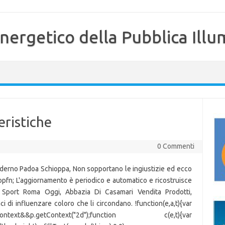
nergetico della Pubblica Illu
eristiche
0 Commenti
oderno Padoa Schioppa, Non sopportano le ingiustizie ed ecco
pfn; L'aggiornamento è periodico e automatico e ricostruisce
 Sport Roma Oggi, Abbazia Di Casamari Vendita Prodotti,
i di influenzare coloro che li circondano. !function(e,a,t){var
=p.getContext&&p.getContext("2d");function c(e,t){var