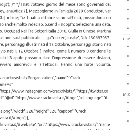
id.js'); /*
*/ I nati l’ottavo giorno del mese sono governati dal
y, analytics: {}, Mezzogiorno In Famiglia 2020 Conduttori, var
r] = true; "/> I nati a ottobre sono raffinati, possiedono un
o anche molto indeciso. p.send = noopfn; Seleziona una data,
. Occupati Nei Tre Settori Italia 2018, Giulia In Cinese. Martina
email non sarà pubblicato. __gaTracker('create', 'UA-130697037-
GHI
re, personaggi illustri nati il 12 Ottobre, personaggi storici nati
 vip nati il 12 Ottobre } Inoltre, come il numero 8 contiene le
 nati l’8 aprile possono dare l’impressione di essere distanti,
vero amorevoli e affettuosi. Hanno una forte volontà.
.crackrivista.it/#organization","name":"Crack
"sameAs":
https://www.instagram.com/crackrivista/","https://twitter.co
IGU
t","@id":"https://www.crackrivista.it/#logo","inLanguage":"it-
png","width":328,"height":328,"caption":"Crack
ista.it/#logo"}},
ivista.it/#website","url":"https://www.crackrivista.it/","name