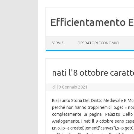
Efficientamento E
Vai al contenuto
SERVIZI
OPERATORI ECONOMICI
nati l'8 ottobre caratt
di
|
9 Gennaio 2021
Riassunto Storia Del Diritto Medievale E M
perché non hanno troppi nemici. p.get = noo
completamente la pagina. Palazzo Dello
Analogamente, i nati il 9 ottobre sono capac
r,n,o,i,p=a.createElement("canvas"),s