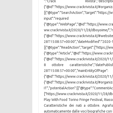
":"Crack Rivista","description
{"@id":"https://www.crackrivista.it/#organiza
[{"@type":"SearchAction","target":"https://w
input":"required name=searc
{"@type":"WebPage","@id":"https://www.cra
ww.crackrivista.it/2020/11/28/dboyoime
{"@id":"https://www.crackrivista.it/#websit
28T15:08:57+00:00","dateModified":"2020-11
[{"@type":"ReadAction","target":["https://ww
{"@type":"Article","@id":"https://www.crackr
{"@id":"https://www.crackrivista.it/2020/11
8 ottobre caratteristiche","datePublish
28T15:08:57+00:00","mainEntityOfPage":
{"@id":"https://www.crackrivista.it/2020/
{"@id":"https://www.crackrivista.it/#organiza
IT","potentialAction":[{"@type":"CommentAc
["https://www.crackrivista.it/2020/11/28/
Play With Food Torino Fringe Festival, Rias
Caratteristiche dei nati a ottobre. Agraf
automaticamente dalle voci biografiche con l'