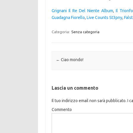
Grignani Il Re Del Niente Album
,
Il Trion
Guadagna Fiorello
,
Live Counts St3pny
,
Fals
Categoria:
Senza categoria
Navigazione articolo
←
Ciao mondo!
Lascia un commento
Il tuo indirizzo email non sarà pubblicato.
I c
Commento