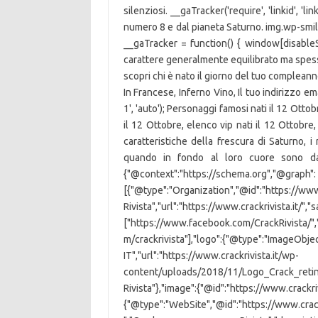
silenziosi. __gaTracker('require', 'linkid', 'link
numero 8 e dal pianeta Saturno. img.wp-smile
__gaTracker = function() { window[disableSt
carattere generalmente equilibrato ma spess
scopri chi è nato il giorno del tuo compleanno
In Francese, Inferno Vino, Il tuo indirizzo 
1', 'auto'); Personaggi famosi nati il 12 Ottob
il 12 Ottobre, elenco vip nati il 12 Ottobre,
caratteristiche della frescura di Saturno, i
quando in fondo al loro cuore sono dav
{"@context":"https://schema.org","@graph":
[{"@type":"Organization","@id":"https://www
Rivista","url":"https://www.crackrivista.it/",
["https://www.facebook.com/CrackRivista/","
m/crackrivista"],"logo":{"@type":"ImageObjec
IT","url":"https://www.crackrivista.it/wp-
content/uploads/2018/11/Logo_Crack_retina.
Rivista"},"image":{"@id":"https://www.crackriv
{"@type":"WebSite","@id":"https://www.crackr