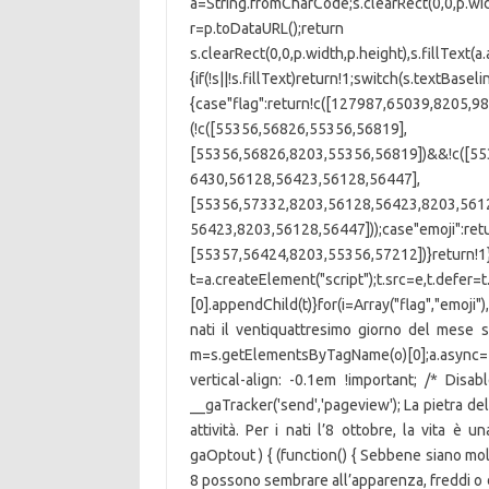
a=String.fromCharCode;s.clearRect(0,0,p.width
r=p.toDataURL();return
s.clearRect(0,0,p.width,p.height),s.fill
{if(!s||!s.fillText)return!1;switc
{case"flag":return!c([127987,65039,8205,
(!c([55356,56826,55356,56819],
[55356,56826,8203,55356,56819])&&!c([5
6430,56128,56423,56128,56447],
[55356,57332,8203,56128,56423,8203,561
56423,8203,56128,56447]));case"emoji":ret
[55357,56424,8203,55356,
t=a.createElement("script");t.src=e,t.defer
[0].appendChild(t)}for(i=Array("flag","emoji
nati il ventiquattresimo giorno del mese
m=s.getElementsByTagName(o)[0];a.async=1;
vertical-align: -0.1em !important; /* Disab
__gaTracker('send','pageview'); La pietra del
attività. Per i nati l’8 ottobre, la vita è
gaOptout ) { (function() { Sebbene siano mo
8 possono sembrare all’apparenza, freddi o d