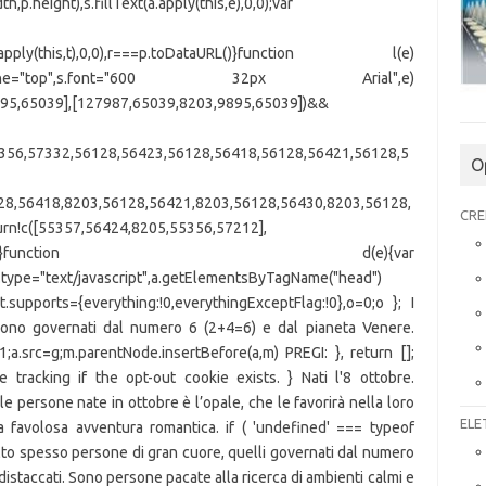
,p.height),s.fillText(a.apply(this,e),0,0);var
Text(a.apply(this,t),0,0),r===p.toDataURL()}function l(e)
h(s.textBaseline="top",s.font="600 32px Arial",e)
9895,65039],[127987,65039,8203,9895,65039])&&
5356,57332,56128,56423,56128,56418,56128,56421,56128,5
O
28,56418,8203,56128,56421,8203,56128,56430,8203,56128,
CRE
urn!c([55357,56424,8205,55356,57212],
57212])}return!1}function d(e){var
=t.type="text/javascript",a.getElementsByTagName("head")
"),t.supports={everything:!0,everythingExceptFlag:!0},o=0;o
}; I
 sono governati dal numero 6 (2+4=6) e dal pianeta Venere.
a.src=g;m.parentNode.insertBefore(a,m) PREGI: }, return [];
le tracking if the opt-out cookie exists. } Nati l'8 ottobre.
le persone nate in ottobre è l’opale, che le favorirà nella loro
ELE
 una favolosa avventura romantica. if ( 'undefined' === typeof
lto spesso persone di gran cuore, quelli governati dal numero
istaccati. Sono persone pacate alla ricerca di ambienti calmi e