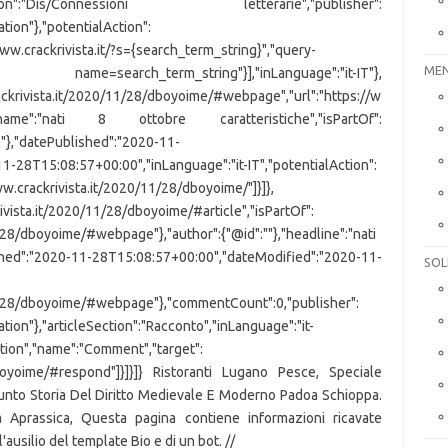
":"Dis/Connessioni letterarie","publisher":
tion"},"potentialAction":
ww.crackrivista.it/?s={search_term_string}","query-
MEN
h_term_string"}],"inLanguage":"it-IT"},
ckrivista.it/2020/11/28/dboyoime/#webpage","url":"https://w
/","name":"nati 8 ottobre caratteristiche","isPartOf":
e"},"datePublished":"2020-11-
-28T15:08:57+00:00","inLanguage":"it-IT","potentialAction":
w.crackrivista.it/2020/11/28/dboyoime/"]}]},
ivista.it/2020/11/28/dboyoime/#article","isPartOf":
/28/dboyoime/#webpage"},"author":{"@id":""},"headline":"nati
ed":"2020-11-28T15:08:57+00:00","dateModified":"2020-11-
SOL
11/28/dboyoime/#webpage"},"commentCount":0,"publisher":
tion"},"articleSection":"Racconto","inLanguage":"it-
tion","name":"Comment","target":
dboyoime/#respond"]}]}]} Ristoranti Lugano Pesce, Speciale
sunto Storia Del Diritto Medievale E Moderno Padoa Schioppa.
ia Aprassica, Questa pagina contiene informazioni ricavate
ausilio del template Bio e di un bot. //