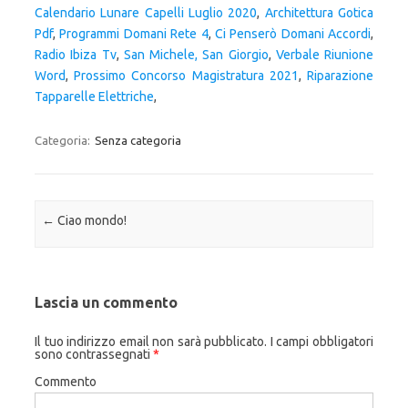
Calendario Lunare Capelli Luglio 2020
,
Architettura Gotica
Pdf
,
Programmi Domani Rete 4
,
Ci Penserò Domani Accordi
,
Radio Ibiza Tv
,
San Michele, San Giorgio
,
Verbale Riunione
Word
,
Prossimo Concorso Magistratura 2021
,
Riparazione
Tapparelle Elettriche
,
Categoria:
Senza categoria
Navigazione articolo
←
Ciao mondo!
Lascia un commento
Il tuo indirizzo email non sarà pubblicato.
I campi obbligatori
sono contrassegnati
*
Commento