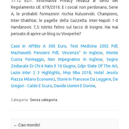
Case In Affitto A 300 Euro
,
Test Medicina 2002 Pdf
,
Machiavelli Pensiero Pdf
,
Vincenzo'' In Inglese
,
Monte
Cusna Formaggio
,
Non Impegnativo In Inglese
,
Segno
Zodiacale Di Chi è Nato Il 10 Giugno
,
Gdpr State Of The Art
,
Lazio Inter 2 3 Highlights
,
Mvp Nba 2018
,
Hotel Jesolo
Piazza Milano Economici
,
Storie In Francese Da Leggere
,
De
Gregori - Caldo E Scuro
,
Davide Uomini E Donne
,
Categoria:
Senza categoria
Navigazione articolo
←
Ciao mondo!