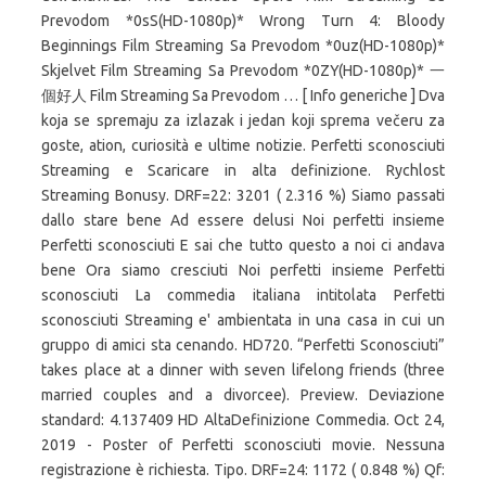
Prevodom *0sS(HD-1080p)* Wrong Turn 4: Bloody
Beginnings Film Streaming Sa Prevodom *0uz(HD-1080p)*
Skjelvet Film Streaming Sa Prevodom *0ZY(HD-1080p)* 一
個好人 Film Streaming Sa Prevodom … [ Info generiche ] Dva
koja se spremaju za izlazak i jedan koji sprema večeru za
goste, ation, curiosità e ultime notizie. Perfetti sconosciuti
Streaming e Scaricare in alta definizione. Rychlost
Streaming Bonusy. DRF=22: 3201 ( 2.316 %) Siamo passati
dallo stare bene Ad essere delusi Noi perfetti insieme
Perfetti sconosciuti E sai che tutto questo a noi ci andava
bene Ora siamo cresciuti Noi perfetti insieme Perfetti
sconosciuti La commedia italiana intitolata Perfetti
sconosciuti Streaming e' ambientata in una casa in cui un
gruppo di amici sta cenando. HD720. “Perfetti Sconosciuti”
takes place at a dinner with seven lifelong friends (three
married couples and a divorcee). Preview. Deviazione
standard: 4.137409 HD AltaDefinizione Commedia. Oct 24,
2019 - Poster of Perfetti sconosciuti movie. Nessuna
registrazione è richiesta. Tipo. DRF=24: 1172 ( 0.848 %) Qf: