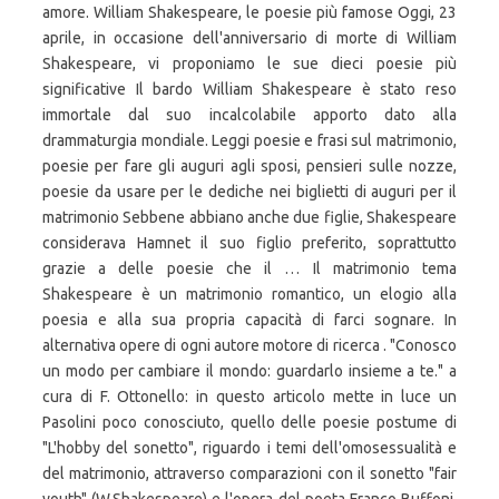
amore. William Shakespeare, le poesie più famose Oggi, 23
aprile, in occasione dell'anniversario di morte di William
Shakespeare, vi proponiamo le sue dieci poesie più
significative Il bardo William Shakespeare è stato reso
immortale dal suo incalcolabile apporto dato alla
drammaturgia mondiale. Leggi poesie e frasi sul matrimonio,
poesie per fare gli auguri agli sposi, pensieri sulle nozze,
poesie da usare per le dediche nei biglietti di auguri per il
matrimonio Sebbene abbiano anche due figlie, Shakespeare
considerava Hamnet il suo figlio preferito, soprattutto
grazie a delle poesie che il … Il matrimonio tema
Shakespeare è un matrimonio romantico, un elogio alla
poesia e alla sua propria capacità di farci sognare. In
alternativa opere di ogni autore motore di ricerca . "Conosco
un modo per cambiare il mondo: guardarlo insieme a te." a
cura di F. Ottonello: in questo articolo mette in luce un
Pasolini poco conosciuto, quello delle poesie postume di
"L'hobby del sonetto", riguardo i temi dell'omosessualità e
del matrimonio, attraverso comparazioni con il sonetto "fair