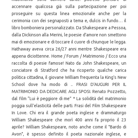
accennare qualcosa già sulla partecipazione per poi
proseguire su questa linea emozionale anche per la
cerimonia con dei segnaposti a tema e, dulcis in fundo… il
libro bomboniera personalizzato. Da Shakespeare a Pessoa,
dalla Dickinson alla Merini, le poesie d'amore non smettono
mai di emozionare e di toccare il cuore di chiunque le legga.
Hathaway aveva circa 26/27 anni mentre Shakespeare era
appena diciottenne. Home / Forum / Matrimonio / Ecco una
raccolta di poesie famose! Nato da John Shakespeare, un
conciatore di Stratford che ha ricoperto qualche carica
politica cittadina, il giovane William frequenta la King’s New
School dove ha modo di .. FRASI D'AUGURI PER IL
MATRIMONIO DA DEDICARE AGLI SPOSI. Renato Pozzetto,
dal film “Lui è peggiore di me” * La solidità del matrimonio
poggia sull’elasticità delle parti. Frasi del Film Shakespeare
In Love. Chi era il grande poeta inglese e drammaturgo
William Shakespeare che morì 400 anni fa proprio il 23
aprile? William Shakespeare, noto anche come il "Bardo di
Avon", è spesso definito il poeta nazionale inglese, e