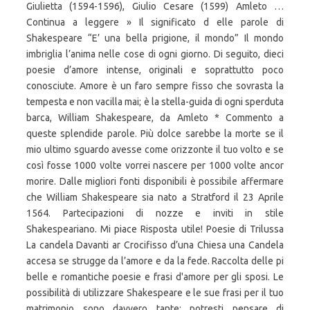
Giulietta (1594-1596), Giulio Cesare (1599) Amleto …
Continua a leggere » Il significato d elle parole di
Shakespeare “E’ una bella prigione, il mondo” Il mondo
imbriglia l’anima nelle cose di ogni giorno. Di seguito, dieci
poesie d’amore intense, originali e soprattutto poco
conosciute. Amore è un faro sempre fisso che sovrasta la
tempesta e non vacilla mai; è la stella-guida di ogni sperduta
barca, William Shakespeare, da Amleto * Commento a
queste splendide parole. Più dolce sarebbe la morte se il
mio ultimo sguardo avesse come orizzonte il tuo volto e se
così fosse 1000 volte vorrei nascere per 1000 volte ancor
morire. Dalle migliori fonti disponibili è possibile affermare
che William Shakespeare sia nato a Stratford il 23 Aprile
1564. Partecipazioni di nozze e inviti in stile
Shakespeariano. Mi piace Risposta utile! Poesie di Trilussa
La candela Davanti ar Crocifisso d’una Chiesa una Candela
accesa se strugge da l’amore e da la fede. Raccolta delle pi
belle e romantiche poesie e frasi d'amore per gli sposi. Le
possibilità di utilizzare Shakespeare e le sue frasi per il tuo
matrimonio sono davvero tante: potresti pensare di