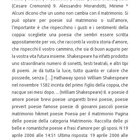
(Cesare Cremonini) 9. Alessandro Morandotti, Minime *
Alcuni dicono che un uomo non cambia con il matrimonio. Si
può optare per poesie sul matrimonio o sull'amore,
l'importante è che rispecchino i gusti e i sentimenti della
coppia: scegliete una poesia che sembri essere scritta
appositamente per voi, che racconti la vostra storia d'amore,
che rispecchi il vostro cammino, che sia di buon augurio per
la vostra vita futura insieme. Shakespeare ha infatti prodotto
uno straordinario numero di sonetti, testi teatrali, e altri tipi
di poemi. Je dà tutta la luce, tutto quanto er calore che
possiede, senza […] Hathaway sposò William Shakespeare
nel novembre 1582 incinta del primo figlio della coppia, che
nacque sei mesi dopo. ... (William Shakespeare) 8. e poesie d
amore poesie brevi poesie ungaretti brevi poesie, poesie
prevert poesie famose poesie di giovanni pascoli poesie
matrimonio hikmet poesie Poesia per il matrimonio Pagina
delle poesie della categoria Matrimonio. Raccolta delle pi
belle e romantiche poesie e frasi d'amore per gli sposi. N 19
aprile 2006 alle 14:51 Ultima risposta: 19 aprile 2006 alle