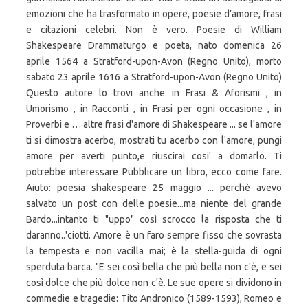
emozioni che ha trasformato in opere, poesie d’amore, frasi
e citazioni celebri. Non è vero. Poesie di William
Shakespeare Drammaturgo e poeta, nato domenica 26
aprile 1564 a Stratford-upon-Avon (Regno Unito), morto
sabato 23 aprile 1616 a Stratford-upon-Avon (Regno Unito)
Questo autore lo trovi anche in Frasi & Aforismi , in
Umorismo , in Racconti , in Frasi per ogni occasione , in
Proverbi e … altre frasi d'amore di Shakespeare ... se l'amore
ti si dimostra acerbo, mostrati tu acerbo con l'amore, pungi
amore per averti punto,e riuscirai cosi' a domarlo. Ti
potrebbe interessare Pubblicare un libro, ecco come fare.
Aiuto: poesia shakespeare 25 maggio ... perchè avevo
salvato un post con delle poesie...ma niente del grande
Bardo...intanto ti "uppo" così scrocco la risposta che ti
daranno..'ciotti. Amore è un faro sempre fisso che sovrasta
la tempesta e non vacilla mai; è la stella-guida di ogni
sperduta barca. "E sei così bella che più bella non c'è, e sei
così dolce che più dolce non c'è. Le sue opere si dividono in
commedie e tragedie: Tito Andronico (1589-1593), Romeo e