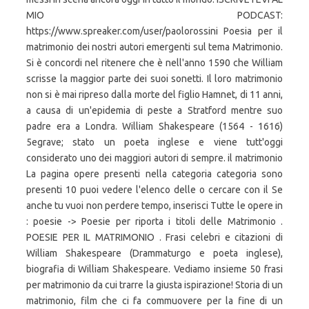
MIO PODCAST:
https://www.spreaker.com/user/paolorossini Poesia per il
matrimonio dei nostri autori emergenti sul tema Matrimonio.
Si è concordi nel ritenere che è nell'anno 1590 che William
scrisse la maggior parte dei suoi sonetti. Il loro matrimonio
non si è mai ripreso dalla morte del figlio Hamnet, di 11 anni,
a causa di un'epidemia di peste a Stratford mentre suo
padre era a Londra. William Shakespeare (1564 - 1616)
5egrave; stato un poeta inglese e viene tutt'oggi
considerato uno dei maggiori autori di sempre. il matrimonio
La pagina opere presenti nella categoria categoria sono
presenti 10 puoi vedere l'elenco delle o cercare con il Se
anche tu vuoi non perdere tempo, inserisci Tutte le opere in
: poesie -> Poesie per riporta i titoli delle Matrimonio .
POESIE PER IL MATRIMONIO . Frasi celebri e citazioni di
William Shakespeare (Drammaturgo e poeta inglese),
biografia di William Shakespeare. Vediamo insieme 50 frasi
per matrimonio da cui trarre la giusta ispirazione! Storia di un
matrimonio, film che ci fa commuovere per la fine di un