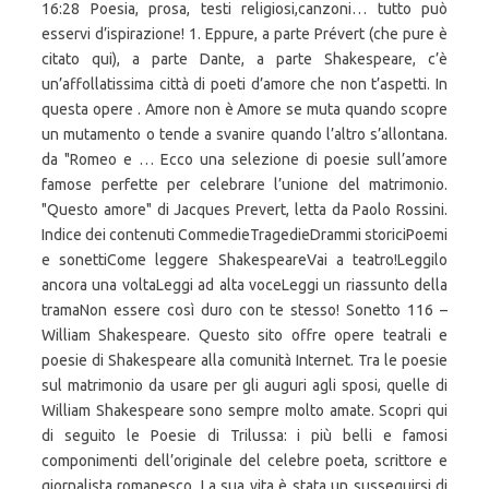
16:28 Poesia, prosa, testi religiosi,canzoni… tutto può
esservi d’ispirazione! 1. Eppure, a parte Prévert (che pure è
citato qui), a parte Dante, a parte Shakespeare, c’è
un’affollatissima città di poeti d’amore che non t’aspetti. In
questa opere . Amore non è Amore se muta quando scopre
un mutamento o tende a svanire quando l’altro s’allontana.
da "Romeo e … Ecco una selezione di poesie sull’amore
famose perfette per celebrare l’unione del matrimonio.
"Questo amore" di Jacques Prevert, letta da Paolo Rossini.
Indice dei contenuti CommedieTragedieDrammi storiciPoemi
e sonettiCome leggere ShakespeareVai a teatro!Leggilo
ancora una voltaLeggi ad alta voceLeggi un riassunto della
tramaNon essere così duro con te stesso! Sonetto 116 –
William Shakespeare. Questo sito offre opere teatrali e
poesie di Shakespeare alla comunità Internet. Tra le poesie
sul matrimonio da usare per gli auguri agli sposi, quelle di
William Shakespeare sono sempre molto amate. Scopri qui
di seguito le Poesie di Trilussa: i più belli e famosi
componimenti dell’originale del celebre poeta, scrittore e
giornalista romanesco. La sua vita è stata un susseguirsi di