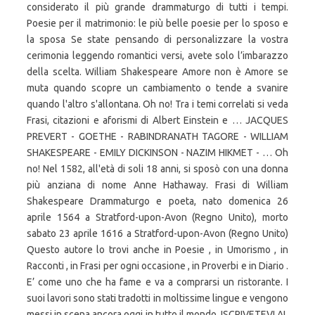
considerato il più grande drammaturgo di tutti i tempi.
Poesie per il matrimonio: le più belle poesie per lo sposo e
la sposa
Se state pensando di personalizzare la vostra
cerimonia leggendo romantici versi, avete solo l’imbarazzo
della scelta. William Shakespeare Amore non è Amore se
muta quando scopre un cambiamento o tende a svanire
quando l'altro s'allontana. Oh no! Tra i temi correlati si veda
Frasi, citazioni e aforismi di Albert Einstein e … JACQUES
PREVERT - GOETHE - RABINDRANATH TAGORE - WILLIAM
SHAKESPEARE - EMILY DICKINSON - NAZIM HIKMET - … Oh
no! Nel 1582, all'età di soli 18 anni, si sposò con una donna
più anziana di nome Anne Hathaway. Frasi di William
Shakespeare Drammaturgo e poeta, nato domenica 26
aprile 1564 a Stratford-upon-Avon (Regno Unito), morto
sabato 23 aprile 1616 a Stratford-upon-Avon (Regno Unito)
Questo autore lo trovi anche in Poesie , in Umorismo , in
Racconti , in Frasi per ogni occasione , in Proverbi e in Diario .
E’ come uno che ha fame e va a comprarsi un ristorante. I
suoi lavori sono stati tradotti in moltissime lingue e vengono
messi in scena ancora oggi in tutto il mondo. ISCRIVETEVI AL