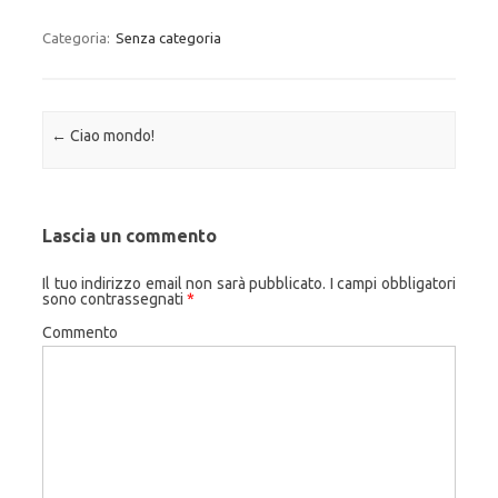
Categoria:
Senza categoria
Navigazione articolo
←
Ciao mondo!
Lascia un commento
Il tuo indirizzo email non sarà pubblicato.
I campi obbligatori
sono contrassegnati
*
Commento