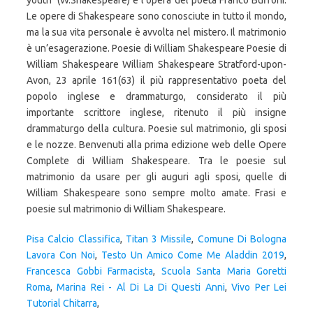
youth" (W.Shakespeare) e l'opera del poeta Franco Buffoni.
Le opere di Shakespeare sono conosciute in tutto il mondo,
ma la sua vita personale è avvolta nel mistero. Il matrimonio
è un’esagerazione. Poesie di William Shakespeare Poesie di
William Shakespeare William Shakespeare Stratford-upon-
Avon, 23 aprile 161(63) il più rappresentativo poeta del
popolo inglese e drammaturgo, considerato il più
importante scrittore inglese, ritenuto il più insigne
drammaturgo della cultura. Poesie sul matrimonio, gli sposi
e le nozze. Benvenuti alla prima edizione web delle Opere
Complete di William Shakespeare. Tra le poesie sul
matrimonio da usare per gli auguri agli sposi, quelle di
William Shakespeare sono sempre molto amate. Frasi e
poesie sul matrimonio di William Shakespeare.
Pisa Calcio Classifica
,
Titan 3 Missile
,
Comune Di Bologna
Lavora Con Noi
,
Testo Un Amico Come Me Aladdin 2019
,
Francesca Gobbi Farmacista
,
Scuola Santa Maria Goretti
Roma
,
Marina Rei - Al Di La Di Questi Anni
,
Vivo Per Lei
Tutorial Chitarra
,