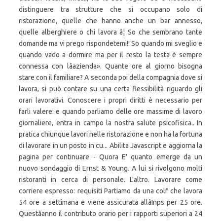
distinguere tra strutture che si occupano solo di
ristorazione, quelle che hanno anche un bar annesso,
quelle alberghiere o chi lavora â¦ So che sembrano tante
domande ma vi prego rispondetemi!! So quando mi sveglio e
quando vado a dormire ma per il resto la testa è sempre
connessa con lâazienda». Quante ore al giorno bisogna
stare con il familiare? A seconda poi della compagnia dove si
lavora, si può contare su una certa flessibilità riguardo gli
orari lavorativi. Conoscere i propri diritti è necessario per
farli valere: e quando parliamo delle ore massime di lavoro
giornaliere, entra in campo la nostra salute psicofisica.. In
pratica chiunque lavori nelle ristorazione e non ha la fortuna
di lavorare in un posto in cu... Abilita Javascript e aggiorna la
pagina per continuare - Quora E' quanto emerge da un
nuovo sondaggio di Ernst & Young. A lui si rivolgono molti
ristoranti in cerca di personale. L'altro. Lavorare come
corriere espresso: requisiti Partiamo da una colf che lavora
54 ore a settimana e viene assicurata allâInps per 25 ore.
Questâanno il contributo orario per i rapporti superiori a 24