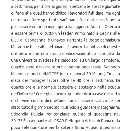
a settimana, per 3 ore al giorno, spettano le stesse giornate
di ferie alle quali hanno diritto i lavoratori full time, ma ogni
giornata di ferie spettante sarà pari a 3 ore. «La mia formula
per essere un buon manager â ha aggiunto Andrea Guerra â
è essere prima di tutto un leader. Primo nato a Cecina alle
0,03 di Capodanno: è Onayss. Pertanto la legge commisura
lâorario in base alla settimana di lavoro. La notizia di queste
ore però è che uno studio medico-scientifico condotto da
una Università svedese ha calcolato, su un largo campione,
quante sono davvero le ore di sonno necessarie. Secondo
lâultimo report dellâOCSE (dati relativi al 2016, ndr.) Circa la
metà dei manager lavora oltre le 40 ore a settimana. Di
quante ore è la normale cattedra di sostegno nella scuola
dell'infanzia? O meglio ancora, quando torni a casa distrutto
e chi vive con te dice âCome fai ad essere stanco se sei
stato tutto il giorno seduto in ufficio a guardare Instagram?â.
Stipendio Polizia Penitenziaria: quanto si guadagna nel
2017? È insegnante all'IPSAR Pellegrino Artusi di Roma e da
poco selezionatore per la catena Soho House. #Leonardo