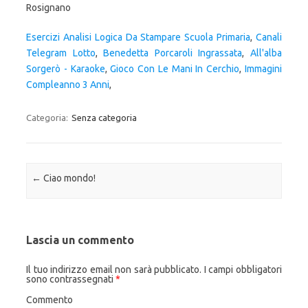
Rosignano
Esercizi Analisi Logica Da Stampare Scuola Primaria
,
Canali
Telegram Lotto
,
Benedetta Porcaroli Ingrassata
,
All'alba
Sorgerò - Karaoke
,
Gioco Con Le Mani In Cerchio
,
Immagini
Compleanno 3 Anni
,
Categoria:
Senza categoria
Navigazione articolo
←
Ciao mondo!
Lascia un commento
Il tuo indirizzo email non sarà pubblicato.
I campi obbligatori
sono contrassegnati
*
Commento