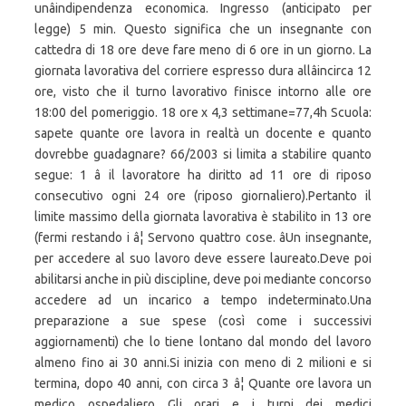
unâindipendenza economica. Ingresso (anticipato per
legge) 5 min. Questo significa che un insegnante con
cattedra di 18 ore deve fare meno di 6 ore in un giorno. La
giornata lavorativa del corriere espresso dura allâincirca 12
ore, visto che il turno lavorativo finisce intorno alle ore
18:00 del pomeriggio. 18 ore x 4,3 settimane=77,4h Scuola:
sapete quante ore lavora in realtà un docente e quanto
dovrebbe guadagnare? 66/2003 si limita a stabilire quanto
segue: 1 â il lavoratore ha diritto ad 11 ore di riposo
consecutivo ogni 24 ore (riposo giornaliero).Pertanto il
limite massimo della giornata lavorativa è stabilito in 13 ore
(fermi restando i â¦ Servono quattro cose. âUn insegnante,
per accedere al suo lavoro deve essere laureato.Deve poi
abilitarsi anche in più discipline, deve poi mediante concorso
accedere ad un incarico a tempo indeterminato.Una
preparazione a sue spese (così come i successivi
aggiornamenti) che lo tiene lontano dal mondo del lavoro
almeno fino ai 30 anni.Si inizia con meno di 2 milioni e si
termina, dopo 40 anni, con circa 3 â¦ Quante ore lavora un
medico ospedaliero Gli orari e i turni dei medici