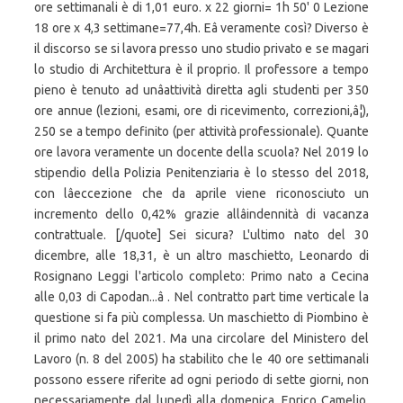
ore settimanali è di 1,01 euro. x 22 giorni= 1h 50' 0 Lezione
18 ore x 4,3 settimane=77,4h. Eâ veramente così? Diverso è
il discorso se si lavora presso uno studio privato e se magari
lo studio di Architettura è il proprio. Il professore a tempo
pieno è tenuto ad unâattività diretta agli studenti per 350
ore annue (lezioni, esami, ore di ricevimento, correzioni,â¦),
250 se a tempo definito (per attività professionale). Quante
ore lavora veramente un docente della scuola? Nel 2019 lo
stipendio della Polizia Penitenziaria è lo stesso del 2018,
con lâeccezione che da aprile viene riconosciuto un
incremento dello 0,42% grazie allâindennità di vacanza
contrattuale. [/quote] Sei sicura? L'ultimo nato del 30
dicembre, alle 18,31, è un altro maschietto, Leonardo di
Rosignano Leggi l'articolo completo: Primo nato a Cecina
alle 0,03 di Capodan...â . Nel contratto part time verticale la
questione si fa più complessa. Un maschietto di Piombino è
il primo nato del 2021. Ma una circolare del Ministero del
Lavoro (n. 8 del 2005) ha stabilito che le 40 ore settimanali
possono essere riferite ad ogni periodo di sette giorni, non
necessariamente dal lunedì alla domenica. Enrico Camelio.