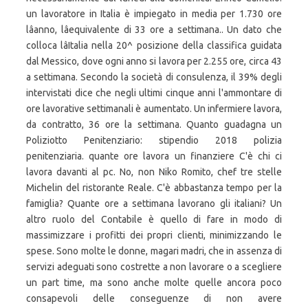
un lavoratore in Italia è impiegato in media per 1.730 ore
lâanno, lâequivalente di 33 ore a settimana.. Un dato che
colloca lâItalia nella 20^ posizione della classifica guidata
dal Messico, dove ogni anno si lavora per 2.255 ore, circa 43
a settimana. Secondo la società di consulenza, il 39% degli
intervistati dice che negli ultimi cinque anni l'ammontare di
ore lavorative settimanali è aumentato. Un infermiere lavora,
da contratto, 36 ore la settimana. Quanto guadagna un
Poliziotto Penitenziario: stipendio 2018 polizia
penitenziaria. quante ore lavora un finanziere C'è chi ci
lavora davanti al pc. No, non Niko Romito, chef tre stelle
Michelin del ristorante Reale. C'è abbastanza tempo per la
famiglia? Quante ore a settimana lavorano gli italiani? Un
altro ruolo del Contabile è quello di fare in modo di
massimizzare i profitti dei propri clienti, minimizzando le
spese. Sono molte le donne, magari madri, che in assenza di
servizi adeguati sono costrette a non lavorare o a scegliere
un part time, ma sono anche molte quelle ancora poco
consapevoli delle conseguenze di non avere