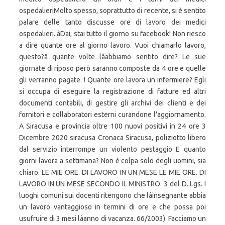
ospedalieriMolto spesso, soprattutto di recente, si è sentito
palare delle tanto discusse ore di lavoro dei medici
ospedalieri. âDai, stai tutto il giorno su facebook! Non riesco
a dire quante ore al giorno lavoro. Vuoi chiamarlo lavoro,
questo?â quante volte lâabbiamo sentito dire? Le sue
giornate di riposo però saranno composte da 4 ore e quelle
gli verranno pagate. ! Quante ore lavora un infermiere? Egli
si occupa di eseguire la registrazione di fatture ed altri
documenti contabili, di gestire gli archivi dei clienti e dei
fornitori e collaboratori esterni curandone l'aggiornamento.
A Siracusa e provincia oltre 100 nuovi positivi in 24 ore 3
Dicembre 2020 siracusa Cronaca Siracusa, poliziotto libero
dal servizio interrompe un violento pestaggio E quanto
giorni lavora a settimana? Non è colpa solo degli uomini, sia
chiaro. LE MIE ORE. DI LAVORO IN UN MESE LE MIE ORE. DI
LAVORO IN UN MESE SECONDO IL MINISTRO. 3 del D. Lgs. I
luoghi comuni sui docenti ritengono che lâinsegnante abbia
un lavoro vantaggioso in termini di ore e che possa poi
usufruire di 3 mesi lâanno di vacanza. 66/2003). Facciamo un