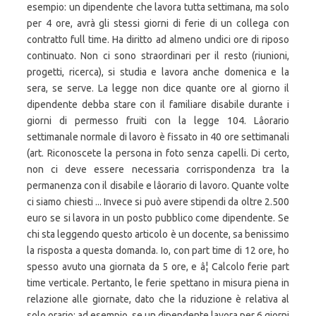
esempio: un dipendente che lavora tutta settimana, ma solo
per 4 ore, avrà gli stessi giorni di ferie di un collega con
contratto full time. Ha diritto ad almeno undici ore di riposo
continuato. Non ci sono straordinari per il resto (riunioni,
progetti, ricerca), si studia e lavora anche domenica e la
sera, se serve. La legge non dice quante ore al giorno il
dipendente debba stare con il familiare disabile durante i
giorni di permesso fruiti con la legge 104. Lâorario
settimanale normale di lavoro è fissato in 40 ore settimanali
(art. Riconoscete la persona in foto senza capelli. Di certo,
non ci deve essere necessaria corrispondenza tra la
permanenza con il disabile e lâorario di lavoro. Quante volte
ci siamo chiesti ... Invece si può avere stipendi da oltre 2.500
euro se si lavora in un posto pubblico come dipendente. Se
chi sta leggendo questo articolo è un docente, sa benissimo
la risposta a questa domanda. Io, con part time di 12 ore, ho
spesso avuto una giornata da 5 ore, e â¦ Calcolo ferie part
time verticale. Pertanto, le ferie spettano in misura piena in
relazione alle giornate, dato che la riduzione è relativa al
solo orario: ad esempio, se un dipendente lavora per 6 giorni