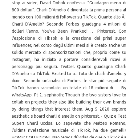
stop ai video, David Dobrik confessa: “Guadagno meno di
800 dollari”. Charli D’Amelio è diventata la prima persona al
mondo con 100 milioni di follower su TikTok. Quanto alto Ã¨
Charli D'Amelio? Secondo Forbes guadagna 4 milioni di
dollari l’anno. You’ve Been Pranked! … Pinterest. Con
l'esplosione di TikTok e la creazione dei primi super
influencer, nel corso degli ultimi mesi si è creato anche un
solido mercato di sponsorizzazioni che, proprio come su
Instagram, ha iniziato a portare considerevoli ricavi ai
personaggi più seguiti. Twitter. Quanto guadagna Charli
D’Amelio su TikTok. Excited to a... foto de charli d'amelio y
dixie. Secondo un'analisi di Forbes, le star più seguite di
TikTok hanno racimolato un totale di 18 milioni di … By
WhatsApp. Pt 2. sephiroth; Though the two sisters love to
collab on projects they also like building their own brands
by doing things that interest them. Aug 5 2020 explore
aesthetic s board charli d amelio on pinterest. - Quiz e Test
Super! Charli uccisa. Lo sapevate che Matteo Romano,
l’ultima rivelazione musicale di TikTok, ha due gemelli?
HOME; COLLEZIONI . Não temos dúvidas de que o TikTok é a