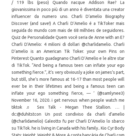
/ 119 lbs (peso) Quando nacque Addison Rae? La
giovanissima in poco più di un anno è diventata una creator
influencer da numero uno. Charli D’amelio Biography
Discover (and save!) A Charli D’Amelio é a TikToker mais
seguida do mundo com mais de 68 milhões de seguidores.
Quiz de Personalidade Quem você seria de Anne with an E?
Charli D'Amelio: 4 milioni di dollari @charlidamelio. Charli
D’amelio is an American Tik Toker. your own Pins on
Pinterest Quanto guadagnano Charli D’Amelio e le altre star
di TikTok. “And being a famous teen can inflate your ego
something fierce.”, it’s very obviously a joke on james’s part,
but still, she’s more famous at 16-17 than most people will
ever be in their lifetimes and being a famous teen can
inflate your ego something fierce, — ’ (@samlynee3)
November 16, 2020. i get nervous when people watch me
tiktok ♬ Sex Talk - Megan Thee Stallion. … |
dc:@duhitstcon Un post condiviso da charli d’amelio
(@charlidamelio) Galeotto fu per Charli D’Amelio lo sbarco
su TikTok. he is living in Canada with his family.. Kio Cyr Body
Stats: Height, Weight & More A conta bancária de Charli com