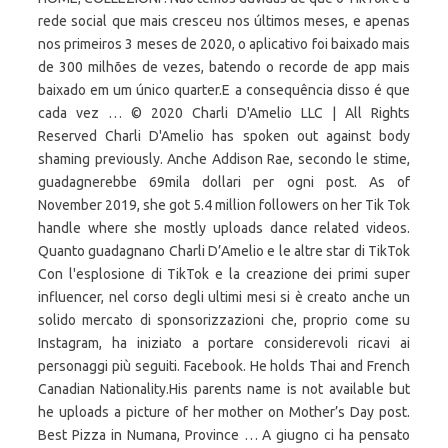
rede social que mais cresceu nos últimos meses, e apenas
nos primeiros 3 meses de 2020, o aplicativo foi baixado mais
de 300 milhões de vezes, batendo o recorde de app mais
baixado em um único quarter.E a consequência disso é que
cada vez … © 2020 Charli D'Amelio LLC | All Rights
Reserved Charli D'Amelio has spoken out against body
shaming previously. Anche Addison Rae, secondo le stime,
guadagnerebbe 69mila dollari per ogni post. As of
November 2019, she got 5.4 million followers on her Tik Tok
handle where she mostly uploads dance related videos.
Quanto guadagnano Charli D’Amelio e le altre star di TikTok
Con l'esplosione di TikTok e la creazione dei primi super
influencer, nel corso degli ultimi mesi si è creato anche un
solido mercato di sponsorizzazioni che, proprio come su
Instagram, ha iniziato a portare considerevoli ricavi ai
personaggi più seguiti. Facebook. He holds Thai and French
Canadian Nationality.His parents name is not available but
he uploads a picture of her mother on Mother’s Day post.
Best Pizza in Numana, Province … A giugno ci ha pensato