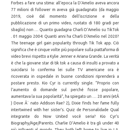
Forbes a fare una stima: all’epoca la D’Amelio aveva ancora
77 milioni di follower m aveva già guadagnato (da maggio
2019, cioè dal momento dell’iscrizione e della
pubblicazione di un primo video, ruotato di 180 gradi per
sbaglio) non … Quanto guadagna Charli D’Amelio su TikTok
. 01 maggio 2004: Quanti anni ha Charli D'Amelio nel 2020?
The teenage girl gain popularity through Tik Tok app. Ciò
significa che è cinque volte più popolare sulla piattaforma di
video brevi rispetto a Kylie Jenner e Ariana Grande. La verità
è che la giovane star di tik tok a causa di insulti a provato a
suicidarsi lo conferma lei sulle TV americane ora è
ricoverata in ospedale in buone condizioni riprenderà a
postare presto. Kio Cyr is currently single. “Proprio con
l’aumento di domande sul perché fosse popolare,
aumentava la sua popolarità”, ha spiegato un … 20 anni (etÃ
) Dove Ã¨ nato Addison Rae? 2), Dixie finds her fame fully
intertwined with her sister’s. Quiz de Personalidade Qual
integrante do Now United você seria? Kio Cyr’s
Biography/Age/Parents. Charlie D’Amelio è tra gli under 40
più influenti al mondo. They both left home to live in LA.