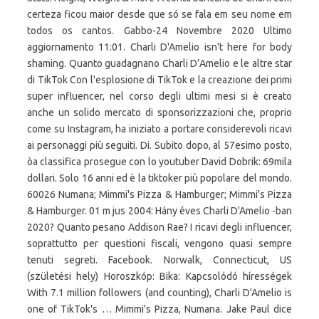
certeza ficou maior desde que só se fala em seu nome em
todos os cantos. Gabbo-24 Novembre 2020 Ultimo
aggiornamento 11:01. Charli D'Amelio isn't here for body
shaming. Quanto guadagnano Charli D’Amelio e le altre star
di TikTok Con l'esplosione di TikTok e la creazione dei primi
super influencer, nel corso degli ultimi mesi si è creato
anche un solido mercato di sponsorizzazioni che, proprio
come su Instagram, ha iniziato a portare considerevoli ricavi
ai personaggi più seguiti. Di. Subito dopo, al 57esimo posto,
òa classifica prosegue con lo youtuber David Dobrik: 69mila
dollari. Solo 16 anni ed è la tiktoker più popolare del mondo.
60026 Numana; Mimmi's Pizza & Hamburger; Mimmi's Pizza
& Hamburger. 01 m jus 2004: Hány éves Charli D'Amelio -ban
2020? Quanto pesano Addison Rae? I ricavi degli influencer,
soprattutto per questioni fiscali, vengono quasi sempre
tenuti segreti. Facebook. Norwalk, Connecticut, US
(születési hely) Horoszkóp: Bika: Kapcsolódó hírességek
With 7.1 million followers (and counting), Charli D'Amelio is
one of TikTok's … Mimmi's Pizza, Numana. Jake Paul dice