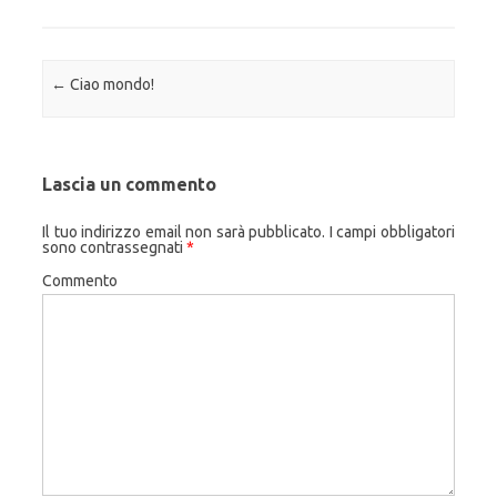
Navigazione articolo
←
Ciao mondo!
Lascia un commento
Il tuo indirizzo email non sarà pubblicato.
I campi obbligatori
sono contrassegnati
*
Commento