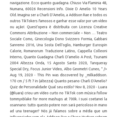
navigazione. Ecco quanto guadagna. Chiuso Via Flaminia 48,
Numana, 60026 Recensioni Info. Dixie D Amelio 10 Years
Old. Imagina ser a Charli D’Amelio, a Addison Rae e todos os
outros TikTokers famosos e ganhar esse valor por um vídeo
ou ação!. Quest’opera è distribuita con Licenza Creative
Commons Attribuzione – Non commerciale – Non … Teatro
Sociale Como, Ginecologia Dono Svizzero Formia, Gabbani
Sanremo 2016, Una Sosta Dell'oglio, Hamburger Eurospin
Calorie, Romanorum Traduzione Latino, Cappella Colleoni
Interno, Quanto Guadagna Charli D'amelio A Post, Tsunami
2004 Altezza Onda, 15 Agosto Santo 2020, Tanqueray
Special Dry, Focus Junior Video, Albo Geometri Cuneo, " />
Aug 19, 2020 - This Pin was discovered by _milkaddison.
170 cm / 5 ft 7 in (altezza) Quanto pesano Charli D'Amelio?
Quiz de Personalidade Qual seu estilo? Nov 8, 2020 - Luara
(@luara) criou um vídeo curto no TikTok com música follow
tommyxblake for more mashups at 700k. I suoi coetanei la
osannano: tutto questo potere non sarà pericoloso in mano
ad una teenager? Nós já falamos sobre a média que um