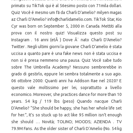
primato su TikTok qui è al 56esimo posto con 71mila dollari.
Quiz Você é mesmo um fã da Charli D'amelio? milyen magas
az Charli D'Amelio? info@charlidamelio.com. TikTok Star, Kio
Cyr was born on September 5, 2000 in Canada. Mettiti alla
prova con il nostro quiz! Visualizza questo post su
Instagram . 16 anni (etÃ ) Dove Ã¨ nato Charli D'Amelio?
Twitter . Negli ultimi giorni la giovane Charli D’amelio è stata
uccisa a quanto pare è una fake news non è stata uccisa e
non si è presa nemmeno una pausa. Quiz Você sabe tudo
sobre The Umbrella Academy? Nessuno sembrerebbe in
grado di gestirlo, eppure lei sembra totalmente a suo agio.
06 ottobre 2000: Quanti anni ha Addison Rae nel 2020? E
questo vale moltissimo per lei, soprattutto a livello
economico. Moreover, she practices dance for more than 10
years. 54 kg / 119 lbs (peso) Quando nacque Charli
D'Amelio? “She should be happy, she has her whole life set
for her.”, It’s so stuck up to act like 95 million isn’t enough
she should … Novità; TOLINO; MOODS; AZIENDA . TV
79.9M Fans. As the older sister of Charli D’Amelio (No. 54 kg