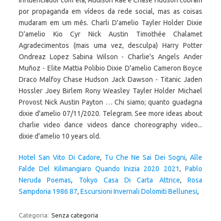
influenciador com ela, Addison Rae e Chase Hudson cobram
por propaganda em vídeos da rede social, mas as coisas
mudaram em um mês. Charli D'amelio Tayler Holder Dixie
D'amelio Kio Cyr Nick Austin Timothée Chalamet
Agradecimentos (mais uma vez, desculpa) Harry Potter
Ondreaz Lopez Sabina Wilson - Charlie's Angels Ander
Muñoz - Elite Mattia Polibio Dixie D'amelio Cameron Boyce
Draco Malfoy Chase Hudson Jack Dawson - Titanic Jaden
Hossler Joey Birlem Rony Weasley Tayler Holder Michael
Provost Nick Austin Payton … Chi siamo; quanto guadagna
dixie d'amelio 07/11/2020. Telegram. See more ideas about
charlie video dance videos dance choreography video...
dixie d'amelio 10 years old.
Hotel San Vito Di Cadore
,
Tu Che Ne Sai Dei Sogni
,
Alle
Falde Del Kilimangiaro Quando Inizia 2020 2021
,
Pablo
Neruda Poemas
,
Tokyo Casa Di Carta Attrice
,
Rosa
Sampdoria 1986 87
,
Escursioni Invernali Dolomiti Bellunesi
,
Categoria:
Senza categoria