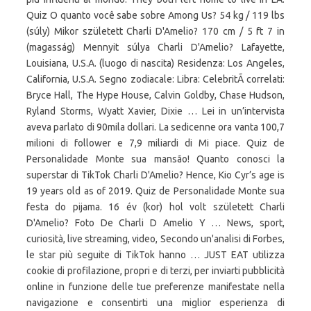
Quiz O quanto você sabe sobre Among Us? 54 kg / 119 lbs
(súly) Mikor született Charli D'Amelio? 170 cm / 5 ft 7 in
(magasság) Mennyit súlya Charli D'Amelio? Lafayette,
Louisiana, U.S.A. (luogo di nascita) Residenza: Los Angeles,
California, U.S.A. Segno zodiacale: Libra: CelebritÃ correlati:
Bryce Hall, The Hype House, Calvin Goldby, Chase Hudson,
Ryland Storms, Wyatt Xavier, Dixie … Lei in un’intervista
aveva parlato di 90mila dollari. La sedicenne ora vanta 100,7
milioni di follower e 7,9 miliardi di Mi piace. Quiz de
Personalidade Monte sua mansão! Quanto conosci la
superstar di TikTok Charli D'Amelio? Hence, Kio Cyr’s age is
19 years old as of 2019. Quiz de Personalidade Monte sua
festa do pijama. 16 év (kor) hol volt született Charli
D'Amelio? Foto De Charli D Amelio Y … News, sport,
curiosità, live streaming, video, Secondo un'analisi di Forbes,
le star più seguite di TikTok hanno … JUST EAT utilizza
cookie di profilazione, propri e di terzi, per inviarti pubblicità
online in funzione delle tue preferenze manifestate nella
navigazione e consentirti una miglior esperienza di