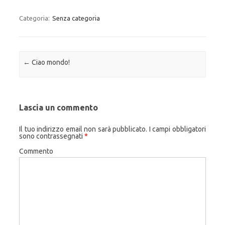
Categoria:
Senza categoria
Navigazione articolo
←
Ciao mondo!
Lascia un commento
Il tuo indirizzo email non sarà pubblicato.
I campi obbligatori
sono contrassegnati
*
Commento