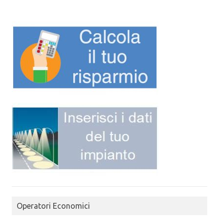
Operatori Economici