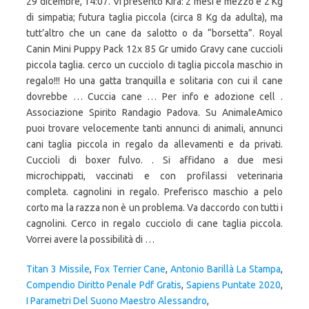
Titan 3 Missile
,
Fox Terrier Cane
,
Antonio Barillà La Stampa
,
Compendio Diritto Penale Pdf Gratis
,
Sapiens Puntate 2020
,
I Parametri Del Suono Maestro Alessandro
,