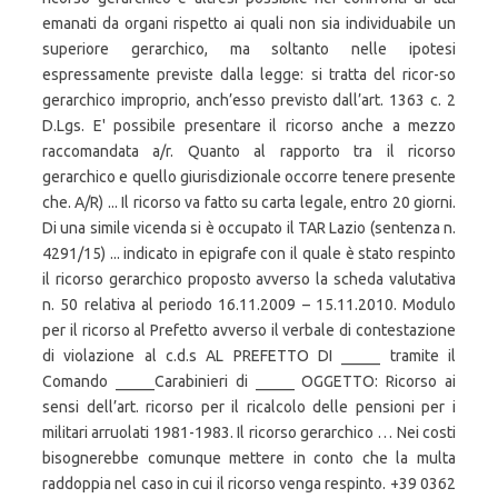
emanati da organi rispetto ai quali non sia individuabile un
superiore gerarchico, ma soltanto nelle ipotesi
espressamente previste dalla legge: si tratta del ricor-so
gerarchico improprio, anch’esso previsto dall’art. 1363 c. 2
D.Lgs. E' possibile presentare il ricorso anche a mezzo
raccomandata a/r. Quanto al rapporto tra il ricorso
gerarchico e quello giurisdizionale occorre tenere presente
che. A/R) ... Il ricorso va fatto su carta legale, entro 20 giorni.
Di una simile vicenda si è occupato il TAR Lazio (sentenza n.
4291/15) ... indicato in epigrafe con il quale è stato respinto
il ricorso gerarchico proposto avverso la scheda valutativa
n. 50 relativa al periodo 16.11.2009 – 15.11.2010. Modulo
per il ricorso al Prefetto avverso il verbale di contestazione
di violazione al c.d.s AL PREFETTO DI _____ tramite il
Comando _____Carabinieri di _____ OGGETTO: Ricorso ai
sensi dell’art. ricorso per il ricalcolo delle pensioni per i
militari arruolati 1981-1983. Il ricorso gerarchico … Nei costi
bisognerebbe comunque mettere in conto che la multa
raddoppia nel caso in cui il ricorso venga respinto. +39 0362