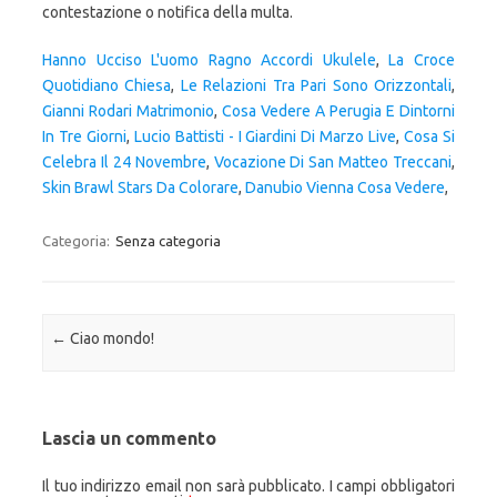
contestazione o notifica della multa.
Hanno Ucciso L'uomo Ragno Accordi Ukulele
,
La Croce
Quotidiano Chiesa
,
Le Relazioni Tra Pari Sono Orizzontali
,
Gianni Rodari Matrimonio
,
Cosa Vedere A Perugia E Dintorni
In Tre Giorni
,
Lucio Battisti - I Giardini Di Marzo Live
,
Cosa Si
Celebra Il 24 Novembre
,
Vocazione Di San Matteo Treccani
,
Skin Brawl Stars Da Colorare
,
Danubio Vienna Cosa Vedere
,
Categoria:
Senza categoria
Navigazione articolo
←
Ciao mondo!
Lascia un commento
Il tuo indirizzo email non sarà pubblicato.
I campi obbligatori