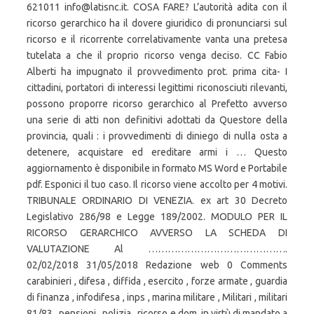
621011 info@latisnc.it. COSA FARE? L’autorità adita con il
ricorso gerarchico ha il dovere giuridico di pronunciarsi sul
ricorso e il ricorrente correlativamente vanta una pretesa
tutelata a che il proprio ricorso venga deciso. CC Fabio
Alberti ha impugnato il provvedimento prot. prima cita- I
cittadini, portatori di interessi legittimi riconosciuti rilevanti,
possono proporre ricorso gerarchico al Prefetto avverso
una serie di atti non definitivi adottati da Questore della
provincia, quali : i provvedimenti di diniego di nulla osta a
detenere, acquistare ed ereditare armi i … Questo
aggiornamento è disponibile in formato MS Word e Portabile
pdf. Esponici il tuo caso. Il ricorso viene accolto per 4 motivi.
TRIBUNALE ORDINARIO DI VENEZIA. ex art 30 Decreto
Legislativo 286/98 e Legge 189/2002. MODULO PER IL
RICORSO GERARCHICO AVVERSO LA SCHEDA DI
VALUTAZIONE Al …………………………………….
02/02/2018 31/05/2018 Redazione web 0 Comments
carabinieri , difesa , diffida , esercito , forze armate , guardia
di finanza , infodifesa , inps , marina militare , Militari , militari
81/83 , pensioni , polizia , ricorso e dom, in virtù di mandato a