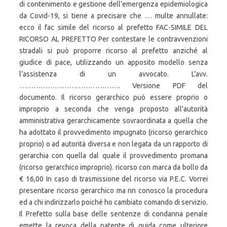
di contenimento e gestione dell’emergenza epidemiologica
da Covid-19, si tiene a precisare che … multe annullate:
ecco il fac simile del ricorso al prefetto FAC-SIMILE DEL
RICORSO AL PREFETTO Per contestare le contravvenzioni
stradali si può proporre ricorso al prefetto anziché al
giudice di pace, utilizzando un apposito modello senza
l’assistenza di un avvocato. L’avv.
……………………………………. Versione PDF del
documento. Il ricorso gerarchico può essere proprio o
improprio a seconda che venga proposto all'autorità
amministrativa gerarchicamente sovraordinata a quella che
ha adottato il provvedimento impugnato (ricorso gerarchico
proprio) o ad autorità diversa e non legata da un rapporto di
gerarchia con quella dal quale il provvedimento promana
(ricorso gerarchico improprio). ricorso con marca da bollo da
€ 16,00 In caso di trasmissione del ricorso via P.E.C. Vorrei
presentare ricorso gerarchico ma nn conosco la procedura
ed a chi indirizzarlo poichè ho cambiato comando di servizio.
Il Prefetto sulla base delle sentenze di condanna penale
emette la revoca della patente di guida come ulteriore