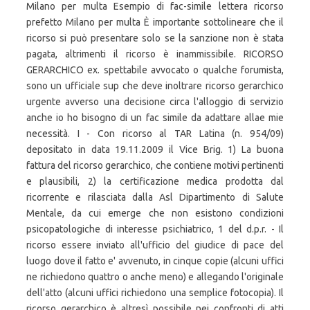
Milano per multa Esempio di fac-simile lettera ricorso
prefetto Milano per multa È importante sottolineare che il
ricorso si può presentare solo se la sanzione non è stata
pagata, altrimenti il ricorso è inammissibile. RICORSO
GERARCHICO ex. spettabile avvocato o qualche forumista,
sono un ufficiale sup che deve inoltrare ricorso gerarchico
urgente avverso una decisione circa l'alloggio di servizio
anche io ho bisogno di un fac simile da adattare allae mie
necessità. I - Con ricorso al TAR Latina (n. 954/09)
depositato in data 19.11.2009 il Vice Brig. 1) La buona
fattura del ricorso gerarchico, che contiene motivi pertinenti
e plausibili, 2) la certificazione medica prodotta dal
ricorrente e rilasciata dalla Asl Dipartimento di Salute
Mentale, da cui emerge che non esistono condizioni
psicopatologiche di interesse psichiatrico, 1 del d.p.r. - Il
ricorso essere inviato all'ufficio del giudice di pace del
luogo dove il fatto e' avvenuto, in cinque copie (alcuni uffici
ne richiedono quattro o anche meno) e allegando l'originale
dell'atto (alcuni uffici richiedono una semplice fotocopia). Il
ricorso gerarchico è altresì possibile nei confronti di atti