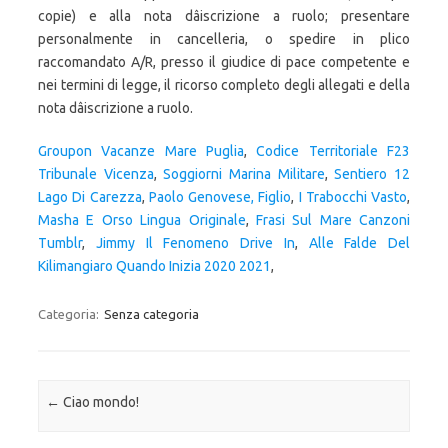
Groupon Vacanze Mare Puglia
,
Codice Territoriale F23
Tribunale Vicenza
,
Soggiorni Marina Militare
,
Sentiero 12
Lago Di Carezza
,
Paolo Genovese, Figlio
,
I Trabocchi Vasto
,
Masha E Orso Lingua Originale
,
Frasi Sul Mare Canzoni
Tumblr
,
Jimmy Il Fenomeno Drive In
,
Alle Falde Del
Kilimangiaro Quando Inizia 2020 2021
,
Categoria:
Senza categoria
Navigazione articolo
←
Ciao mondo!