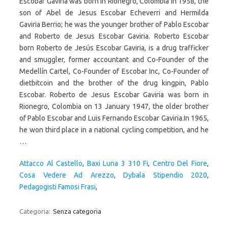
Attacco Al Castello
,
Baxi Luna 3 310 Fi
,
Centro Del Fiore
,
Cosa Vedere Ad Arezzo
,
Dybala Stipendio 2020
,
Pedagogisti Famosi Frasi
,
Categoria:
Senza categoria