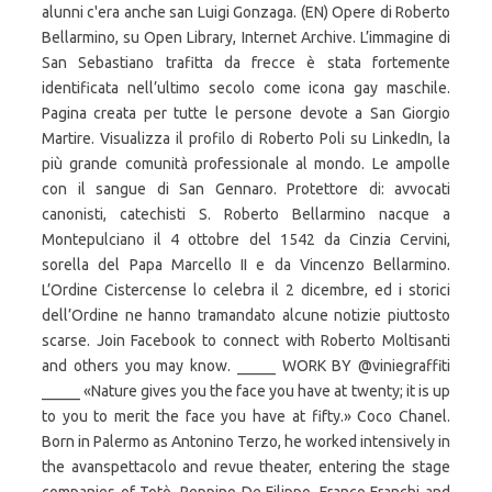
alunni c'era anche san Luigi Gonzaga. (EN) Opere di Roberto
Bellarmino, su Open Library, Internet Archive. L’immagine di
San Sebastiano trafitta da frecce è stata fortemente
identificata nell’ultimo secolo come icona gay maschile.
Pagina creata per tutte le persone devote a San Giorgio
Martire. Visualizza il profilo di Roberto Poli su LinkedIn, la
più grande comunità professionale al mondo. Le ampolle
con il sangue di San Gennaro. Protettore di: avvocati
canonisti, catechisti S. Roberto Bellarmino nacque a
Montepulciano il 4 ottobre del 1542 da Cinzia Cervini,
sorella del Papa Marcello II e da Vincenzo Bellarmino.
L’Ordine Cistercense lo celebra il 2 dicembre, ed i storici
dell’Ordine ne hanno tramandato alcune notizie piuttosto
scarse. Join Facebook to connect with Roberto Moltisanti
and others you may know. _____ WORK BY @viniegraffiti
_____ «Nature gives you the face you have at twenty; it is up
to you to merit the face you have at fifty.» Coco Chanel.
Born in Palermo as Antonino Terzo, he worked intensively in
the avanspettacolo and revue theater, entering the stage