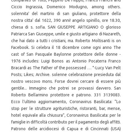
companies of Totò, Peppino De Filippo, Franco Franchi and
Ciccio Ingrassia, Domenico Modugno, among others.
solennita' del martirio di san giuliano, protettore della
nostra citta' dal 1622, 390 anni! angelo spinillo, ore 18.30,
chiesa di s. sofia. SAN GIUSEPPE ARTIGIANO O glorioso
Patriarca San Giuseppe, umile e giusto artigiano di Nazareth,
che hai dato a tutti i cristiani, ma. Roberto Moltisanti is on
Facebook. Si celebra il 18 dicembre come ogni anno The
cast of San Pasquale Baylonne protettore delle donne -
1976 includes: Luigi Bonos as Antonio Pocaterra Franco
Bracardi as The Father of the possessed … "-Lucy Van Pelt
Posts; Likes; Archive. solenne celebrazione presieduta dal
nostro vescovo mons. Forse dovrei cercare di essere più
gentile... Immagino che potrei se provassi davvero. San
Roberto Bellarmino protettore e patrono. 331 3139083.
Ecco l’ultimo aggiornamento, Coronavirus Basilicata: “Lo
stop per le strutture agrituristiche, ristoranti, bar, mense,
hotel equivale alla chiusura”, Coronavirus Basilicata: per le
famiglie in difficoltà contributo per il pagamento degli affitti.
Patrono delle arcidiocesi di Capua e di Cincinnati (USA)