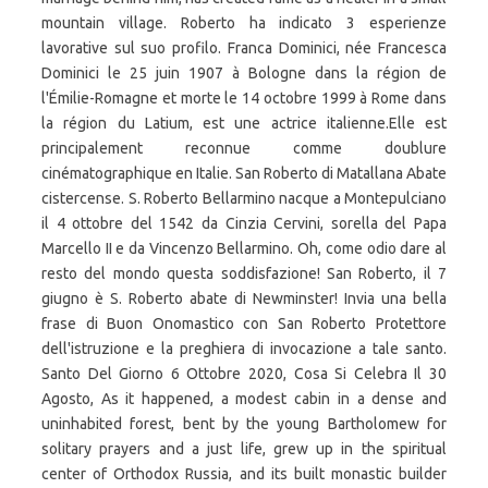
mountain village. Roberto ha indicato 3 esperienze
lavorative sul suo profilo. Franca Dominici, née Francesca
Dominici le 25 juin 1907 à Bologne dans la région de
l'Émilie-Romagne et morte le 14 octobre 1999 à Rome dans
la région du Latium, est une actrice italienne.Elle est
principalement reconnue comme doublure
cinématographique en Italie. San Roberto di Matallana Abate
cistercense. S. Roberto Bellarmino nacque a Montepulciano
il 4 ottobre del 1542 da Cinzia Cervini, sorella del Papa
Marcello II e da Vincenzo Bellarmino. Oh, come odio dare al
resto del mondo questa soddisfazione! San Roberto, il 7
giugno è S. Roberto abate di Newminster! Invia una bella
frase di Buon Onomastico con San Roberto Protettore
dell'istruzione e la preghiera di invocazione a tale santo.
Santo Del Giorno 6 Ottobre 2020, Cosa Si Celebra Il 30
Agosto, As it happened, a modest cabin in a dense and
uninhabited forest, bent by the young Bartholomew for
solitary prayers and a just life, grew up in the spiritual
center of Orthodox Russia, and its built monastic builder