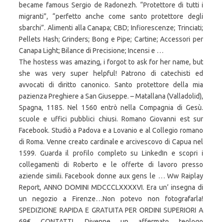
became famous Sergio de Radonezh. “Protettore di tutti i
migranti”, “perfetto anche come santo protettore degli
sbarchi”. Alimenti alla Canapa; CBD; Infiorescenze; Trinciati;
Pellets Hash; Grinders; Bong e Pipe; Cartine; Accessori per
Canapa Light; Bilance di Precisione; Incensi e …
The hostess was amazing, i forgot to ask for her name, but
she was very super helpful! Patrono di catechisti ed
avvocati di diritto canonico. Santo protettore della mia
pazienza Preghiere a San Giuseppe. – Matallana (Valladolid),
Spagna, 1185. Nel 1560 entrò nella Compagnia di Gesù.
scuole e uffici pubblici chiusi. Romano Giovanni est sur
Facebook. Studiò a Padova e a Lovanio e al Collegio romano
di Roma. Venne creato cardinale e arcivescovo di Capua nel
1599. Guarda il profilo completo su LinkedIn e scopri i
collegamenti di Roberto e le offerte di lavoro presso
aziende simili. Facebook donne aux gens le … Ww Raiplay
Report, ANNO DOMINI MDCCCLXXXXVI. Era un’ insegna di
un negozio a Firenze…Non potevo non fotografarla!
SPEDIZIONE RAPIDA E GRATUITA PER ORDINI SUPERIORI A
69€ CONTATTI. Divenne un affermato teologo