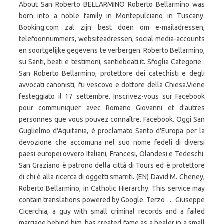
About San Roberto BELLARMINO Roberto Bellarmino was
born into a noble family in Montepulciano in Tuscany.
Booking.com zal zijn best doen om e-mailadressen,
telefoonnummers, websiteadressen, social media-accounts
en soortgelijke gegevens te verbergen. Roberto Bellarmino,
su Santi, beati e testimoni, santiebeati.it. Sfoglia Categorie .
San Roberto Bellarmino, protettore dei catechisti e degli
avvocati canonisti, fu vescovo e dottore della Chiesa.Viene
festeggiato il 17 settembre. Inscrivez-vous sur Facebook
pour communiquer avec Romano Giovanni et d’autres
personnes que vous pouvez connaître. Facebook. Oggi San
Guglielmo d'Aquitania, è proclamato Santo d'Europa per la
devozione che accomuna nel suo nome fedeli di diversi
paesi europei ovvero Italiani, Francesi, Olandesi e Tedeschi.
San Graziano è patrono della città di Tours ed è protettore
di chi è alla ricerca di oggetti smarriti. (EN) David M. Cheney,
Roberto Bellarmino, in Catholic Hierarchy. This service may
contain translations powered by Google. Terzo … Giuseppe
Cicerchia, a guy with small criminal records and a failed
marriage behind him, has created fame as a healer in a small