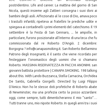
postridentino. Life and career. La mattina del giorno di San
Nicola, questi insieme agli Zattieri consegna i suoi doni ai
bambini degli asili. Affezionato al le cose di Dio, amava poco
i trastulli infantili; ripeteva ai fratellini le prediche udite e
spiegava ai contadinelli i primi elementi del catechismo. Il 19
settembre è la Festa di San Gennaro, ... le ampolle, in
particolare, furono posizionate all'interno di una teca che fu
commissionata dal re Roberto D'Angiò. 2 dicembre:
Borgogna ? info@canapasmoking.it. San Roberto Bellarmino
Patrono degli Insegnanti, è il santo che viene ricordato per
festeggiare l'onomastico degli uomini che si chiamano
Roberto. MASSIMA RISERVATEZZA IN PACCHI ANONIMI. san
giovanni battista protettore | CANAPA SMOKING. 198 talking
about this. With Lando Buzzanca, Stella Carnacina, Orchidea
De Santis, Gabriella Giorgelli. Directed by Luigi Filippo
D'Amico. Non ho le stesse doti profetiche di Roberto abate
di Newminster, ma una profezia certo la posso azzardare:
oggi, come sempre, tutti dimenticheranno il mio “santo”…
Tutti tranne uno, mio nipote Roberto. In quegli anni tra i suoi