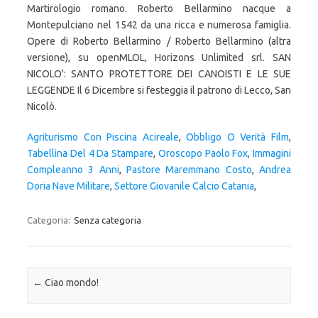
Martirologio romano. Roberto Bellarmino nacque a
Montepulciano nel 1542 da una ricca e numerosa famiglia.
Opere di Roberto Bellarmino / Roberto Bellarmino (altra
versione), su openMLOL, Horizons Unlimited srl. SAN
NICOLO': SANTO PROTETTORE DEI CANOISTI E LE SUE
LEGGENDE Il 6 Dicembre si festeggia il patrono di Lecco, San
Nicolò.
Agriturismo Con Piscina Acireale
,
Obbligo O Verità Film
,
Tabellina Del 4 Da Stampare
,
Oroscopo Paolo Fox
,
Immagini
Compleanno 3 Anni
,
Pastore Maremmano Costo
,
Andrea
Doria Nave Militare
,
Settore Giovanile Calcio Catania
,
Categoria:
Senza categoria
Navigazione articolo
←
Ciao mondo!