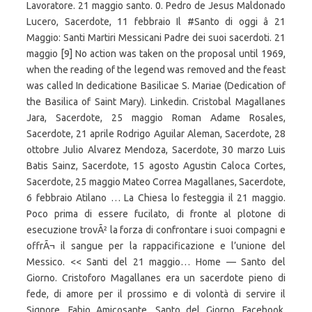
Lavoratore. 21 maggio santo. 0. Pedro de Jesus Maldonado
Lucero, Sacerdote, 11 febbraio Il #Santo di oggi â 21
Maggio: Santi Martiri Messicani Padre dei suoi sacerdoti. 21
maggio [9] No action was taken on the proposal until 1969,
when the reading of the legend was removed and the feast
was called In dedicatione Basilicae S. Mariae (Dedication of
the Basilica of Saint Mary). Linkedin. Cristobal Magallanes
Jara, Sacerdote, 25 maggio Roman Adame Rosales,
Sacerdote, 21 aprile Rodrigo Aguilar Aleman, Sacerdote, 28
ottobre Julio Alvarez Mendoza, Sacerdote, 30 marzo Luis
Batis Sainz, Sacerdote, 15 agosto Agustin Caloca Cortes,
Sacerdote, 25 maggio Mateo Correa Magallanes, Sacerdote,
6 febbraio Atilano … La Chiesa lo festeggia il 21 maggio.
Poco prima di essere fucilato, di fronte al plotone di
esecuzione trovÃ² la forza di confrontare i suoi compagni e
offrÃ¬ il sangue per la rappacificazione e l’unione del
Messico. << Santi del 21 maggio… Home — Santo del
Giorno. Cristoforo Magallanes era un sacerdote pieno di
fede, di amore per il prossimo e di volontà di servire il
Signore. Fabio Amicosante. Santo del Giorno. Facebook.