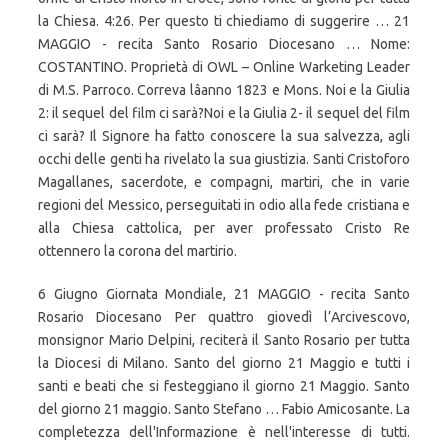
la Chiesa. 4:26. Per questo ti chiediamo di suggerire … 21
MAGGIO - recita Santo Rosario Diocesano … Nome:
COSTANTINO. Proprietà di OWL – Online Warketing Leader
di M.S. Parroco. Correva lâanno 1823 e Mons. Noi e la Giulia
2: il sequel del film ci sarà?Noi e la Giulia 2- il sequel del film
ci sarà? Il Signore ha fatto conoscere la sua salvezza, agli
occhi delle genti ha rivelato la sua giustizia. Santi Cristoforo
Magallanes, sacerdote, e compagni, martiri, che in varie
regioni del Messico, perseguitati in odio alla fede cristiana e
alla Chiesa cattolica, per aver professato Cristo Re
ottennero la corona del martirio.
6 Giugno Giornata Mondiale, 21 MAGGIO - recita Santo
Rosario Diocesano Per quattro giovedì l’Arcivescovo,
monsignor Mario Delpini, reciterà il Santo Rosario per tutta
la Diocesi di Milano. Santo del giorno 21 Maggio e tutti i
santi e beati che si festeggiano il giorno 21 Maggio. Santo
del giorno 21 maggio. Santo Stefano … Fabio Amicosante. La
completezza dell'Informazione è nell'interesse di tutti.