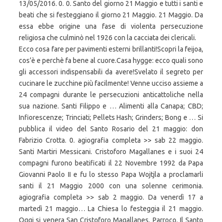
13/05/2016. 0. 0. Santo del giorno 21 Maggio e tutti i santi e
beati che si festeggiano il giorno 21 Maggio. 21 Maggio. Da
essa ebbe origine una fase di violenta persecuzione
religiosa che culminò nel 1926 con la cacciata dei clericali.
Ecco cosa fare per pavimenti esterni brillanti!Scopri la feijoa,
cos’è e perchè fa bene al cuore.Casa hygge: ecco quali sono
gli accessori indispensabili da avere!Svelato il segreto per
cucinare le zucchine più facilmente! Venne ucciso assieme a
24 compagni durante le persecuzioni anticattoliche nella
sua nazione. Santi Filippo e … Alimenti alla Canapa; CBD;
Infiorescenze; Trinciati; Pellets Hash; Grinders; Bong e … Si
pubblica il video del Santo Rosario del 21 maggio: don
Fabrizio Crotta. 0. agiografia completa >> sab 22 maggio.
Santi Martiri Messicani. Cristoforo Magallanes e i suoi 24
compagni furono beatificati il 22 Novembre 1992 da Papa
Giovanni Paolo II e fu lo stesso Papa Wojtjla a proclamarli
santi il 21 Maggio 2000 con una solenne cerimonia.
agiografia completa >> sab 2 maggio. Da venerdì 17 a
martedì 21 maggio… La Chiesa lo festeggia il 21 maggio.
Oggi si venera San Cristoforo Magallanes. Parroco. Il Santo