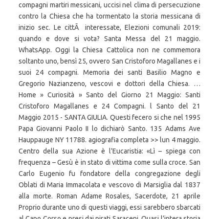
compagni martiri messicani, uccisi nel clima di persecuzione
contro la Chiesa che ha tormentato la storia messicana di
inizio sec. Le cittÃ interessate, Elezioni comunali 2019:
quando e dove si vota? Santa Messa del 21 maggio.
WhatsApp. Oggi la Chiesa Cattolica non ne commemora
soltanto uno, bensì 25, ovvero San Cristoforo Magallanes e i
suoi 24 compagni. Memoria dei santi Basilio Magno e
Gregorio Nazianzeno, vescovi e dottori della Chiesa. …
Home » Curiosità » Santo del Giorno 21 Maggio: Santi
Cristoforo Magallanes e 24 Compagni. l Santo del 21
Maggio 2015 - SANTA GIULIA. Questi fecero si che nel 1995
Papa Giovanni Paolo II lo dichiarò Santo. 135 Adams Ave
Hauppauge NY 11788. agiografia completa >> lun 4 maggio.
Centro della sua Azione è l’Eucaristia: «Lì – spiega con
frequenza – Gesù è in stato di vittima come sulla croce. San
Carlo Eugenio fu fondatore della congregazione degli
Oblati di Maria Immacolata e vescovo di Marsiglia dal 1837
alla morte. Roman Adame Rosales, Sacerdote, 21 aprile
Proprio durante uno di questi viaggi, essi sarebbero sbarcati
al Capo Corso e presi dai pirati Saraceni. Quasi l’intera storia