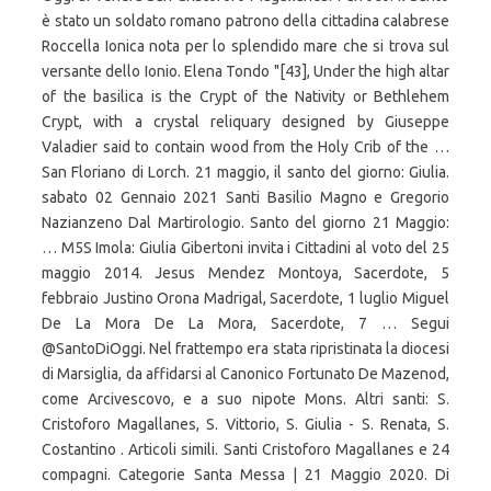
è stato un soldato romano patrono della cittadina calabrese
Roccella Ionica nota per lo splendido mare che si trova sul
versante dello Ionio. Elena Tondo "[43], Under the high altar
of the basilica is the Crypt of the Nativity or Bethlehem
Crypt, with a crystal reliquary designed by Giuseppe
Valadier said to contain wood from the Holy Crib of the …
San Floriano di Lorch. 21 maggio, il santo del giorno: Giulia.
sabato 02 Gennaio 2021 Santi Basilio Magno e Gregorio
Nazianzeno Dal Martirologio. Santo del giorno 21 Maggio:
… M5S Imola: Giulia Gibertoni invita i Cittadini al voto del 25
maggio 2014. Jesus Mendez Montoya, Sacerdote, 5
febbraio Justino Orona Madrigal, Sacerdote, 1 luglio Miguel
De La Mora De La Mora, Sacerdote, 7 … Segui
@SantoDiOggi. Nel frattempo era stata ripristinata la diocesi
di Marsiglia, da affidarsi al Canonico Fortunato De Mazenod,
come Arcivescovo, e a suo nipote Mons. Altri santi: S.
Cristoforo Magallanes, S. Vittorio, S. Giulia - S. Renata, S.
Costantino . Articoli simili. Santi Cristoforo Magallanes e 24
compagni. Categorie Santa Messa | 21 Maggio 2020. Di