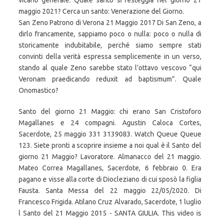
vicario generale. Quale santo si festeggia nel giorno 21
maggio 2021? Cerca un santo: Venerazione del Giorno.
San Zeno Patrono di Verona 21 Maggio 2017 Di San Zeno, a
dirlo francamente, sappiamo poco o nulla: poco o nulla di
storicamente indubitabile, perché siamo sempre stati
convinti della verità espressa semplicemente in un verso,
stando al quale Zeno sarebbe stato l’ottavo vescovo “qui
Veronam praedicando reduxit ad baptismum”. Quale
Onomastico?
Santo del giorno 21 Maggio: chi erano San Cristoforo
Magallanes e 24 compagni. Agustin Caloca Cortes,
Sacerdote, 25 maggio 331 3139083. Watch Queue Queue
123. Siete pronti a scoprire insieme a noi qual è il Santo del
giorno 21 Maggio? Lavoratore. Almanacco del 21 maggio.
Mateo Correa Magallanes, Sacerdote, 6 febbraio 0. Era
pagano e visse alla corte di Diocleziano di cui sposò la figlia
Fausta. Santa Messa del 22 maggio 22/05/2020. Di
Francesco Frigida. Atilano Cruz Alvarado, Sacerdote, 1 luglio
l Santo del 21 Maggio 2015 - SANTA GIULIA. This video is