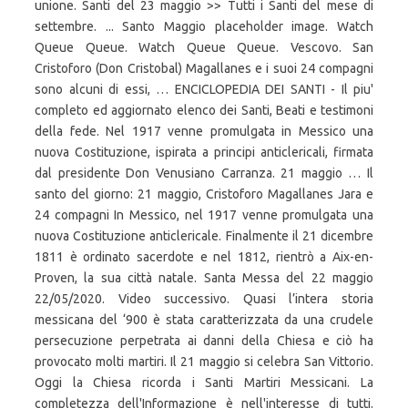
unione. Santi del 23 maggio >> Tutti i Santi del mese di
settembre. ... Santo Maggio placeholder image. Watch
Queue Queue. Watch Queue Queue. Vescovo. San
Cristoforo (Don Cristobal) Magallanes e i suoi 24 compagni
sono alcuni di essi, … ENCICLOPEDIA DEI SANTI - Il piu'
completo ed aggiornato elenco dei Santi, Beati e testimoni
della fede. Nel 1917 venne promulgata in Messico una
nuova Costituzione, ispirata a principi anticlericali, firmata
dal presidente Don Venusiano Carranza. 21 maggio … Il
santo del giorno: 21 maggio, Cristoforo Magallanes Jara e
24 compagni In Messico, nel 1917 venne promulgata una
nuova Costituzione anticlericale. Finalmente il 21 dicembre
1811 è ordinato sacerdote e nel 1812, rientrò a Aix-en-
Proven, la sua città natale. Santa Messa del 22 maggio
22/05/2020. Video successivo. Quasi l’intera storia
messicana del ‘900 è stata caratterizzata da una crudele
persecuzione perpetrata ai danni della Chiesa e ciò ha
provocato molti martiri. Il 21 maggio si celebra San Vittorio.
Oggi la Chiesa ricorda i Santi Martiri Messicani. La
completezza dell'Informazione è nell'interesse di tutti.