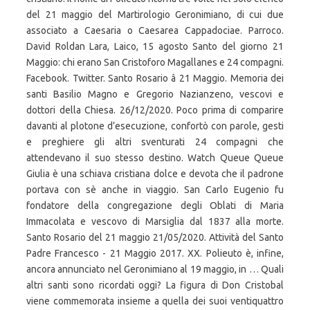
del 21 maggio del Martirologio Geronimiano, di cui due
associato a Caesaria o Caesarea Cappadociae. Parroco.
David Roldan Lara, Laico, 15 agosto Santo del giorno 21
Maggio: chi erano San Cristoforo Magallanes e 24 compagni.
Facebook. Twitter. Santo Rosario â 21 Maggio. Memoria dei
santi Basilio Magno e Gregorio Nazianzeno, vescovi e
dottori della Chiesa. 26/12/2020. Poco prima di comparire
davanti al plotone d’esecuzione, confortò con parole, gesti
e preghiere gli altri sventurati 24 compagni che
attendevano il suo stesso destino. Watch Queue Queue
Giulia è una schiava cristiana dolce e devota che il padrone
portava con sè anche in viaggio. San Carlo Eugenio fu
fondatore della congregazione degli Oblati di Maria
Immacolata e vescovo di Marsiglia dal 1837 alla morte.
Santo Rosario del 21 maggio 21/05/2020. Attività del Santo
Padre Francesco - 21 Maggio 2017. XX. Polieuto è, infine,
ancora annunciato nel Geronimiano al 19 maggio, in … Quali
altri santi sono ricordati oggi? La figura di Don Cristobal
viene commemorata insieme a quella dei suoi ventiquattro