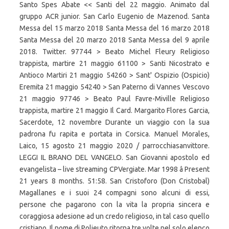
Santo Spes Abate << Santi del 22 maggio. Animato dal
gruppo ACR junior. San Carlo Eugenio de Mazenod. Santa
Messa del 15 marzo 2018 Santa Messa del 16 marzo 2018
Santa Messa del 20 marzo 2018 Santa Messa del 9 aprile
2018. Twitter. 97744 > Beato Michel Fleury Religioso
trappista, martire 21 maggio 61100 > Santi Nicostrato e
Antioco Martiri 21 maggio 54260 > Sant' Ospizio (Ospicio)
Eremita 21 maggio 54240 > San Paterno di Vannes Vescovo
21 maggio 97746 > Beato Paul Favre-Miville Religioso
trappista, martire 21 maggio Il Card. Margarito Flores Garcia,
Sacerdote, 12 novembre Durante un viaggio con la sua
padrona fu rapita e portata in Corsica. Manuel Morales,
Laico, 15 agosto 21 maggio 2020 / parrocchiasanvittore.
LEGGI IL BRANO DEL VANGELO. San Giovanni apostolo ed
evangelista – live streaming CPVergiate. Mar 1998 â Present
21 years 8 months. 51:58. San Cristoforo (Don Cristobal)
Magallanes e i suoi 24 compagni sono alcuni di essi,
persone che pagarono con la vita la propria sincera e
coraggiosa adesione ad un credo religioso, in tal caso quello
cristiano. Il nome di Polieuto ritorna tre volte nel solo elenco