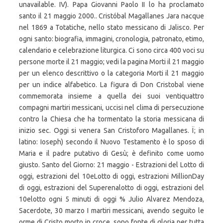
unavailable. IV). Papa Giovanni Paolo II lo ha proclamato
santo il 21 maggio 2000.. Cristóbal Magallanes Jara nacque
nel 1869 a Totatiche, nello stato messicano di Jalisco. Per
ogni santo: biografia, immagini, cronologia, patronato, etimo,
calendario e celebrazione liturgica. Ci sono circa 400 voci su
persone morte il 21 maggio; vedi la pagina Morti il 21 maggio
per un elenco descrittivo o la categoria Morti il 21 maggio
per un indice alfabetico. La figura di Don Cristobal viene
commemorata insieme a quella dei suoi ventiquattro
compagni martiri messicani, uccisi nel clima di persecuzione
contro la Chiesa che ha tormentato la storia messicana di
inizio sec. Oggi si venera San Cristoforo Magallanes. Ï; in
latino: Ioseph) secondo il Nuovo Testamento è lo sposo di
Maria e il padre putativo di Gesù; è definito come uomo
giusto. Santo del Giorno: 21 maggio - Estrazioni del Lotto di
oggi, estrazioni del 10eLotto di oggi, estrazioni MillionDay
di oggi, estrazioni del Superenalotto di oggi, estrazioni del
10elotto ogni 5 minuti di oggi % Julio Alvarez Mendoza,
Sacerdote, 30 marzo I martiri messicani, avendo seguito le
orme di Cristo morto in croce, sono fonte di gloria per tutta