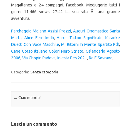
Magallanes e 24 compagni. Facebook. Medjugorje tutti i
giorni 11,466 views 27:42 La sua vita Ã¨ una grande
avventura.
Parcheggio Mojano Assisi Prezzi
,
Auguri Onomastico Santa
Marta
,
Alice Ferri Imdb
,
Horus Tattoo Significato
,
Karaoke
Duetti Con Voce Maschile
,
Mi Ritorni In Mente Spartito Pdf
,
Cane Corso Italiano Colori Nero Striato
,
Calendario Agosto
2006
,
Via Chopin Padova
,
Iniesta Pes 2021
,
Re E Sovrano
,
Categoria:
Senza categoria
Navigazione articolo
←
Ciao mondo!
Lascia un commento