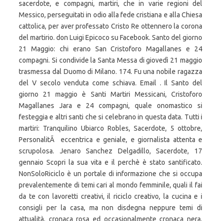
sacerdote, e compagni, martiri, che in varie regioni del
Messico, perseguitati in odio alla fede cristiana e alla Chiesa
cattolica, per aver professato Cristo Re ottennero la corona
del martirio. don Luigi Epicoco su Facebook. Santo del giorno
21 Maggio: chi erano San Cristoforo Magallanes e 24
compagni. Si condivide la Santa Messa di giovedì 21 maggio
trasmessa dal Duomo di Milano. 174. Fu una nobile ragazza
del V secolo venduta come schiava. Email . Il Santo del
giorno 21 maggio è Santi Martiri Messicani, Cristoforo
Magallanes Jara e 24 compagni, quale onomastico si
festeggia e altri santi che si celebrano in questa data. Tutti i
martiri: Tranquilino Ubiarco Robles, Sacerdote, 5 ottobre,
PersonalitÃ eccentrica e geniale, e giornalista attenta e
scrupolosa. Jenaro Sanchez Delgadillo, Sacerdote, 17
gennaio Scopri la sua vita e il perchè è stato santificato.
NonSoloRiciclo è un portale di informazione che si occupa
prevalentemente di temi cari al mondo femminile, quali il fai
da te con lavoretti creativi, il riciclo creativo, la cucina e i
consigli per la casa, ma non disdegna neppure temi di
attualità, cronaca rosa ed occasionalmente cronaca nera.