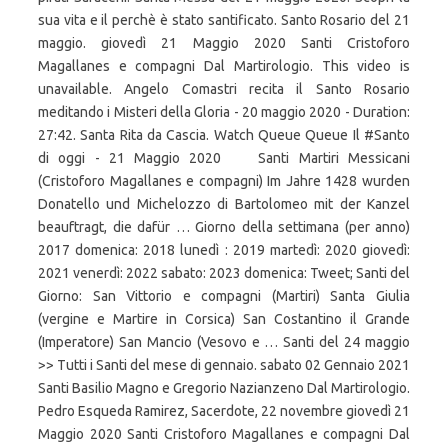
sua vita e il perchè è stato santificato. Santo Rosario del 21
maggio. giovedì 21 Maggio 2020 Santi Cristoforo
Magallanes e compagni Dal Martirologio. This video is
unavailable. Angelo Comastri recita il Santo Rosario
meditando i Misteri della Gloria - 20 maggio 2020 - Duration:
27:42. Santa Rita da Cascia. Watch Queue Queue Il #Santo
di oggi - 21 Maggio 2020 ️ ️ ️ Santi Martiri Messicani
(Cristoforo Magallanes e compagni) Im Jahre 1428 wurden
Donatello und Michelozzo di Bartolomeo mit der Kanzel
beauftragt, die dafür … Giorno della settimana (per anno)
2017 domenica: 2018 lunedì : 2019 martedì: 2020 giovedì:
2021 venerdì: 2022 sabato: 2023 domenica: Tweet; Santi del
Giorno: San Vittorio e compagni (Martiri) Santa Giulia
(vergine e Martire in Corsica) San Costantino il Grande
(Imperatore) San Mancio (Vesovo e … Santi del 24 maggio
>> Tutti i Santi del mese di gennaio. sabato 02 Gennaio 2021
Santi Basilio Magno e Gregorio Nazianzeno Dal Martirologio.
Pedro Esqueda Ramirez, Sacerdote, 22 novembre giovedì 21
Maggio 2020 Santi Cristoforo Magallanes e compagni Dal