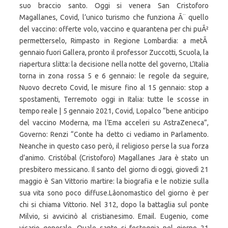
suo braccio santo. Oggi si venera San Cristoforo
Magallanes, Covid, l’unico turismo che funziona Ã¨ quello
del vaccino: offerte volo, vaccino e quarantena per chi puÃ²
permetterselo, Rimpasto in Regione Lombardia: a metÃ
gennaio fuori Gallera, pronto il professor Zuccotti, Scuola, la
riapertura slitta: la decisione nella notte del governo, L’Italia
torna in zona rossa 5 e 6 gennaio: le regole da seguire,
Nuovo decreto Covid, le misure fino al 15 gennaio: stop a
spostamenti, Terremoto oggi in Italia: tutte le scosse in
tempo reale | 5 gennaio 2021, Covid, Lopalco “bene anticipo
del vaccino Moderna, ma l’Ema acceleri su AstraZeneca”,
Governo: Renzi “Conte ha detto ci vediamo in Parlamento.
Neanche in questo caso però, il religioso perse la sua forza
d’animo. Cristóbal (Cristoforo) Magallanes Jara è stato un
presbitero messicano. Il santo del giorno di oggi, giovedì 21
maggio è San Vittorio martire: la biografia e le notizie sulla
sua vita sono poco diffuse.Lâonomastico del giorno è per
chi si chiama Vittorio. Nel 312, dopo la battaglia sul ponte
Milvio, si avvicinò al cristianesimo. Email. Eugenio, come