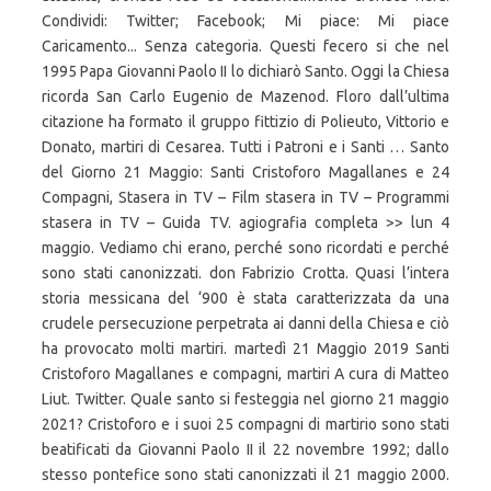
Condividi: Twitter; Facebook; Mi piace: Mi piace
Caricamento... Senza categoria. Questi fecero si che nel
1995 Papa Giovanni Paolo II lo dichiarò Santo. Oggi la Chiesa
ricorda San Carlo Eugenio de Mazenod. Floro dall’ultima
citazione ha formato il gruppo fittizio di Polieuto, Vittorio e
Donato, martiri di Cesarea. Tutti i Patroni e i Santi … Santo
del Giorno 21 Maggio: Santi Cristoforo Magallanes e 24
Compagni, Stasera in TV – Film stasera in TV – Programmi
stasera in TV – Guida TV. agiografia completa >> lun 4
maggio. Vediamo chi erano, perché sono ricordati e perché
sono stati canonizzati. don Fabrizio Crotta. Quasi l’intera
storia messicana del ‘900 è stata caratterizzata da una
crudele persecuzione perpetrata ai danni della Chiesa e ciò
ha provocato molti martiri. martedì 21 Maggio 2019 Santi
Cristoforo Magallanes e compagni, martiri A cura di Matteo
Liut. Twitter. Quale santo si festeggia nel giorno 21 maggio
2021? Cristoforo e i suoi 25 compagni di martirio sono stati
beatificati da Giovanni Paolo II il 22 novembre 1992; dallo
stesso pontefice sono stati canonizzati il 21 maggio 2000.