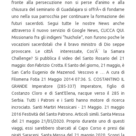
fronte alla persecuzione non si perse d’animo e alla
chiusura del seminario di Guadalajara si offrÃ¬ di fondarne
uno nella sua parrocchia per continuare la formazione dei
futuri sacerdoti. Segui tutte le nostre News anche
attraverso il nuovo servizio di Google News, CLICCA QUI.
Missionario fra gli indigeni “huichole”, non furono poche le
vocazioni sacerdotali che il bravo ministro di Dio seppe
provocare. Le cittÃ interessate, Cos’Ã¨ la Samara
Challenge? Si pubblica il video del Santo Rosario del 21
maggio: don Fabrizio Crotta. Il Santo del giorno, 21 maggio, è
San Carlo Eugenio de Mazenod. Vescovo e … A cura di
Filomena Fotia 21 Maggio 2014 07:36. S. COSTANTINO IL
GRANDE Imperatore (285-337) Imperatore, figlio di
Costanzo Cloro e di Sant’Elena, nacque verso il 285 in
Serbia. Tutti i Patroni e i Santi hanno motore di ricerca
incrociato. Santi Martiri Messicani - 21 Maggio. 21 maggio
2016 Festività del Santo Patrono. Articoli simili. Santa Messa
del 21 maggio 21/05/2020. Proprio durante uno di questi
viaggi, essi sarebbero sbarcati al Capo Corso e presi dai
pirati Saraceni. Santa Messa del 21 maggio 2020. Scopri la