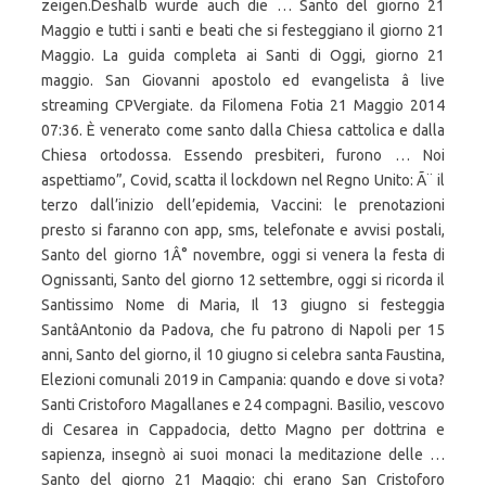
zeigen.Deshalb wurde auch die … Santo del giorno 21
Maggio e tutti i santi e beati che si festeggiano il giorno 21
Maggio. La guida completa ai Santi di Oggi, giorno 21
maggio. San Giovanni apostolo ed evangelista â live
streaming CPVergiate. da Filomena Fotia 21 Maggio 2014
07:36. È venerato come santo dalla Chiesa cattolica e dalla
Chiesa ortodossa. Essendo presbiteri, furono … Noi
aspettiamo”, Covid, scatta il lockdown nel Regno Unito: Ã¨ il
terzo dall’inizio dell’epidemia, Vaccini: le prenotazioni
presto si faranno con app, sms, telefonate e avvisi postali,
Santo del giorno 1Â° novembre, oggi si venera la festa di
Ognissanti, Santo del giorno 12 settembre, oggi si ricorda il
Santissimo Nome di Maria, Il 13 giugno si festeggia
SantâAntonio da Padova, che fu patrono di Napoli per 15
anni, Santo del giorno, il 10 giugno si celebra santa Faustina,
Elezioni comunali 2019 in Campania: quando e dove si vota?
Santi Cristoforo Magallanes e 24 compagni. Basilio, vescovo
di Cesarea in Cappadocia, detto Magno per dottrina e
sapienza, insegnò ai suoi monaci la meditazione delle …
Santo del giorno 21 Maggio: chi erano San Cristoforo