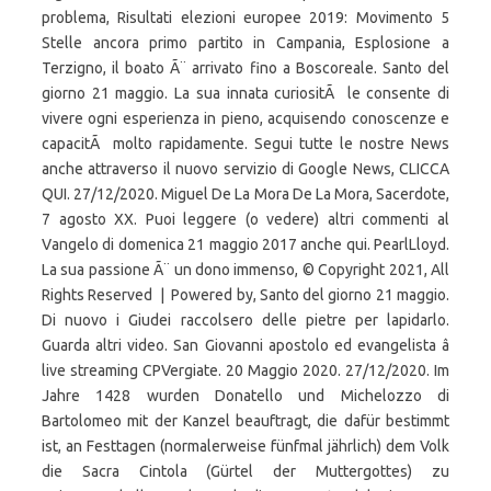
problema, Risultati elezioni europee 2019: Movimento 5
Stelle ancora primo partito in Campania, Esplosione a
Terzigno, il boato Ã¨ arrivato fino a Boscoreale. Santo del
giorno 21 maggio. La sua innata curiositÃ le consente di
vivere ogni esperienza in pieno, acquisendo conoscenze e
capacitÃ molto rapidamente. Segui tutte le nostre News
anche attraverso il nuovo servizio di Google News, CLICCA
QUI. 27/12/2020. Miguel De La Mora De La Mora, Sacerdote,
7 agosto XX. Puoi leggere (o vedere) altri commenti al
Vangelo di domenica 21 maggio 2017 anche qui. PearlLloyd.
La sua passione Ã¨ un dono immenso, © Copyright 2021, All
Rights Reserved | Powered by, Santo del giorno 21 maggio.
Di nuovo i Giudei raccolsero delle pietre per lapidarlo.
Guarda altri video. San Giovanni apostolo ed evangelista â
live streaming CPVergiate. 20 Maggio 2020. 27/12/2020. Im
Jahre 1428 wurden Donatello und Michelozzo di
Bartolomeo mit der Kanzel beauftragt, die dafür bestimmt
ist, an Festtagen (normalerweise fünfmal jährlich) dem Volk
die Sacra Cintola (Gürtel der Muttergottes) zu