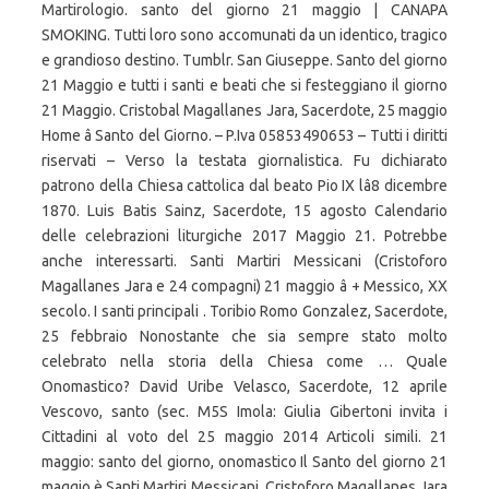
Martirologio. santo del giorno 21 maggio | CANAPA
SMOKING. Tutti loro sono accomunati da un identico, tragico
e grandioso destino. Tumblr. San Giuseppe. Santo del giorno
21 Maggio e tutti i santi e beati che si festeggiano il giorno
21 Maggio. Cristobal Magallanes Jara, Sacerdote, 25 maggio
Home â Santo del Giorno. – P.Iva 05853490653 – Tutti i diritti
riservati – Verso la testata giornalistica. Fu dichiarato
patrono della Chiesa cattolica dal beato Pio IX lâ8 dicembre
1870. Luis Batis Sainz, Sacerdote, 15 agosto Calendario
delle celebrazioni liturgiche 2017 Maggio 21. Potrebbe
anche interessarti. Santi Martiri Messicani (Cristoforo
Magallanes Jara e 24 compagni) 21 maggio â + Messico, XX
secolo. I santi principali . Toribio Romo Gonzalez, Sacerdote,
25 febbraio Nonostante che sia sempre stato molto
celebrato nella storia della Chiesa come … Quale
Onomastico? David Uribe Velasco, Sacerdote, 12 aprile
Vescovo, santo (sec. M5S Imola: Giulia Gibertoni invita i
Cittadini al voto del 25 maggio 2014 Articoli simili. 21
maggio: santo del giorno, onomastico Il Santo del giorno 21
maggio è Santi Martiri Messicani, Cristoforo Magallanes Jara