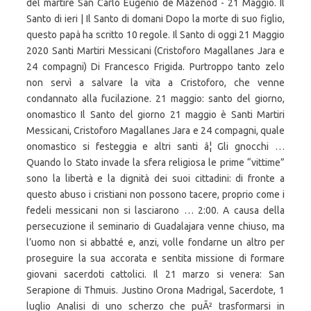
del martire San Carlo Eugenio de Mazenod - 21 Maggio. Il
Santo di ieri | Il Santo di domani Dopo la morte di suo figlio,
questo papà ha scritto 10 regole. Il Santo di oggi 21 Maggio
2020 Santi Martiri Messicani (Cristoforo Magallanes Jara e
24 compagni) Di Francesco Frigida. Purtroppo tanto zelo
non servì a salvare la vita a Cristoforo, che venne
condannato alla fucilazione. 21 maggio: santo del giorno,
onomastico Il Santo del giorno 21 maggio è Santi Martiri
Messicani, Cristoforo Magallanes Jara e 24 compagni, quale
onomastico si festeggia e altri santi â¦ Gli gnocchi …
Quando lo Stato invade la sfera religiosa le prime “vittime”
sono la libertà e la dignità dei suoi cittadini: di fronte a
questo abuso i cristiani non possono tacere, proprio come i
fedeli messicani non si lasciarono … 2:00. A causa della
persecuzione il seminario di Guadalajara venne chiuso, ma
l’uomo non si abbatté e, anzi, volle fondarne un altro per
proseguire la sua accorata e sentita missione di formare
giovani sacerdoti cattolici. Il 21 marzo si venera: San
Serapione di Thmuis. Justino Orona Madrigal, Sacerdote, 1
luglio Analisi di uno scherzo che puÃ² trasformarsi in