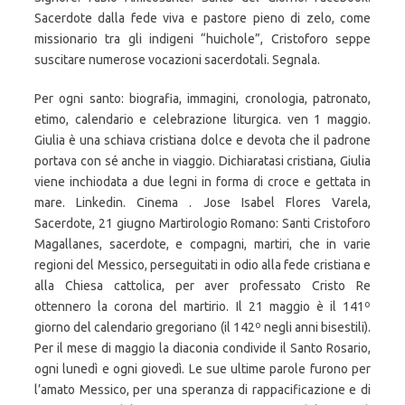
Sacerdote dalla fede viva e pastore pieno di zelo, come
missionario tra gli indigeni “huichole”, Cristoforo seppe
suscitare numerose vocazioni sacerdotali. Segnala.
Per ogni santo: biografia, immagini, cronologia, patronato,
etimo, calendario e celebrazione liturgica. ven 1 maggio.
Giulia è una schiava cristiana dolce e devota che il padrone
portava con sé anche in viaggio. Dichiaratasi cristiana, Giulia
viene inchiodata a due legni in forma di croce e gettata in
mare. Linkedin. Cinema . Jose Isabel Flores Varela,
Sacerdote, 21 giugno Martirologio Romano: Santi Cristoforo
Magallanes, sacerdote, e compagni, martiri, che in varie
regioni del Messico, perseguitati in odio alla fede cristiana e
alla Chiesa cattolica, per aver professato Cristo Re
ottennero la corona del martirio. Il 21 maggio è il 141º
giorno del calendario gregoriano (il 142º negli anni bisestili).
Per il mese di maggio la diaconia condivide il Santo Rosario,
ogni lunedì e ogni giovedì. Le sue ultime parole furono per
l’amato Messico, per una speranza di rappacificazione e di