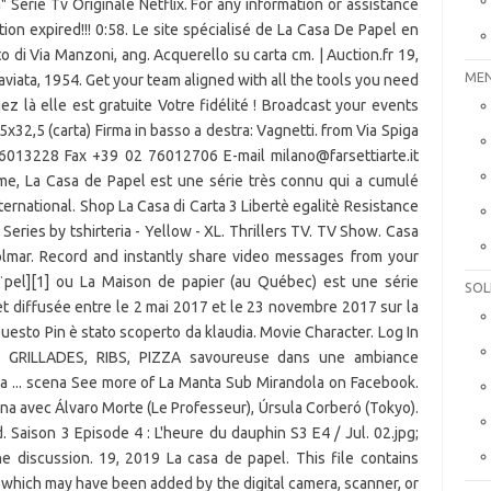
" Serie Tv Originale Netflix. For any information or assistance
ion expired!!! 0:58. Le site spécialisé de La Casa De Papel en
o di Via Manzoni, ang. Acquerello su carta cm. | Auction.fr 19,
MEN
aviata, 1954. Get your team aligned with all the tools you need
ez là elle est gratuite Votre fidélité ! Broadcast your events
,5x32,5 (carta) Firma in basso a destra: Vagnetti. from Via Spiga
76013228 Fax +39 02 76012706 E-mail milano@farsettiarte.it
me, La Casa de Papel est une série très connu qui a cumulé
rnational. Shop La Casa di Carta 3 Libertè egalitè Resistance
V Series by tshirteria - Yellow - XL. Thrillers TV. TV Show. Casa
lmar. Record and instantly share video messages from your
aˈpel][1] ou La Maison de papier (au Québec) est une série
SOL
et diffusée entre le 2 mai 2017 et le 23 novembre 2017 sur la
esto Pin è stato scoperto da klaudia. Movie Character. Log In
s GRILLADES, RIBS, PIZZA savoureuse dans une ambiance
rta ... scena See more of La Manta Sub Mirandola on Facebook.
ina avec Álvaro Morte (Le Professeur), Úrsula Corberó (Tokyo).
. Saison 3 Episode 4 : L'heure du dauphin S3 E4 / Jul. 02.jpg;
e discussion. 19, 2019 La casa de papel. This file contains
a which may have been added by the digital camera, scanner, or