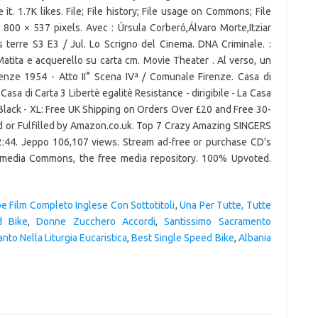
it. 1.7K likes. File; File history; File usage on Commons; File
 800 × 537 pixels. Avec : Úrsula Corberó,Álvaro Morte,Itziar
 terre S3 E3 / Jul. Lo Scrigno del Cinema. DNA Criminale. :
 Matita e acquerello su carta cm. Movie Theater . Al verso, un
irenze 1954 - Atto II° Scena IVª / Comunale Firenze. Casa di
asa di Carta 3 Libertè egalitè Resistance - dirigibile - La Casa
 Black - XL: Free UK Shipping on Orders Over £20 and Free 30-
d or Fulfilled by Amazon.co.uk. Top 7 Crazy Amazing SINGERS
22:44. Jeppo 106,107 views. Stream ad-free or purchase CD's
edia Commons, the free media repository. 100% Upvoted.
be Film Completo Inglese Con Sottotitoli
,
Una Per Tutte, Tutte
d Bike
,
Donne Zucchero Accordi
,
Santissimo Sacramento
Canto Nella Liturgia Eucaristica
,
Best Single Speed Bike
,
Albania