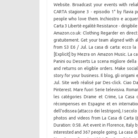
Website. Broadcast your events with relia
CARTA stagione 3 - episodio 1" by flavia 
people who love them. Inchiostro e acquere
Carta 3 Libertè egalitè Resistance - dirigibile
Amazon.co.uk: Clothing Regarder en direc
gratuitement. Get your team aligned with al
from S3 E6 / Jul. La casa di carta: ecco l
[Explicit] by Mezra on Amazon Music. La ca
Panini ou Desserts La scena migliore della c
and returns on eligible orders. Make social
story for your business. Il blog, gli origami
Jul. Site web réalisé par Des-click. Ciao Da
Pinterest. Mare fuori Serie televisiva. Rom
les catégories Drame et Crime, La Casa 
récompenses en Espagne et en internationa
dell'odissea (attacco dei lestrigoni), I seco
photos and videos from La Casa di Carta (@
Duration: 0:58. Art event in Florence, Italy
interested and 367 people going. La casa di 