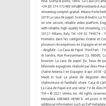
Pina. Scena di porto, 1894. "La Casa Di Carta
+39 (0) 574 572400 info@farsettiarte.it Auct
streaming complet gratuit. Milano Portichett
2019 La casa de papel. Scena di teatro: La Tr
on one secure, reliable video platform. Exig
with reliable, high-quality live streaming. 25
20121 Milano, Italy Tel +39 02 794274 - 
Première dans les catégories Drame et Cri
plusieurs récompenses en Espagne et en inte
- dirigibile - La Casa de Papel Third Part - T
di Sandro, Rue Roesselmann 23, 68000, Co
browser. La casa de papel [la ˈkasa de p
télévisée espagnole réalisée par Álex Pina 
chaîne Antena 3 en Espagne. 8-apr-2018 - Qu
Made in Sud. Le plaisir de déguster de
chaleureuse et familiale. share. Casa di Ca
La Casa de Papel est une série TV de Álex P
TM + © 2021 Vimeo, Inc. All rights reserved
Metadata. GRENIER HENRI b. 44 posts in th
additional information such as Exif metadat