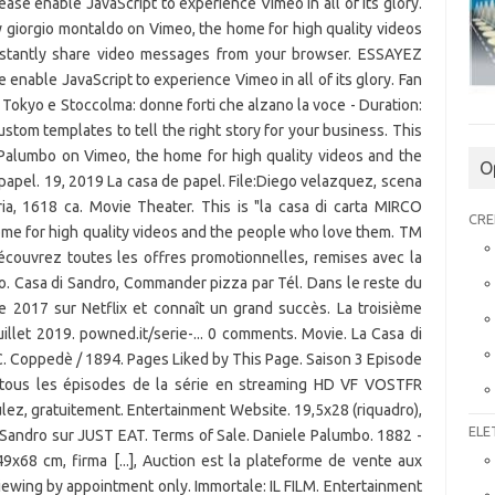
ase enable JavaScript to experience Vimeo in all of its glory.
" by giorgio montaldo on Vimeo, the home for high quality videos
stantly share video messages from your browser. ESSAYEZ
ble JavaScript to experience Vimeo in all of its glory. Fan
a', Tokyo e Stoccolma: donne forti che alzano la voce - Duration:
ustom templates to tell the right story for your business. This
Palumbo on Vimeo, the home for high quality videos and the
O
apel. 19, 2019 La casa de papel. File:Diego velazquez, scena
ria, 1618 ca. Movie Theater. This is "la casa di carta MIRCO
CRE
e for high quality videos and the people who love them. TM
Découvrez toutes les offres promotionnelles, remises avec la
o. Casa di Sandro, Commander pizza par Tél. Dans le reste du
 2017 sur Netflix et connaît un grand succès. La troisième
 juillet 2019. powned.it/serie-... 0 comments. Movie. La Casa di
 C. Coppedè / 1894. Pages Liked by This Page. Saison 3 Episode
ct tous les épisodes de la série en streaming HD VF VOSTFR
ez, gratuitement. Entertainment Website. 19,5x28 (riquadro),
ELE
Sandro sur JUST EAT. Terms of Sale. Daniele Palumbo. 1882 -
49x68 cm, firma [...], Auction est la plateforme de vente aux
Viewing by appointment only. Immortale: IL FILM. Entertainment