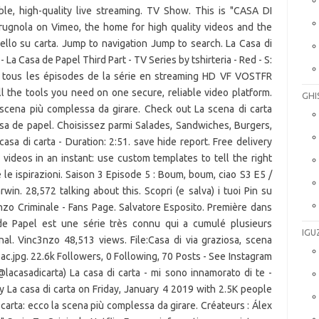
ble, high-quality live streaming. TV Show. This is "CASA DI
prugnola on Vimeo, the home for high quality videos and the
llo su carta. Jump to navigation Jump to search. La Casa di
 - La Casa de Papel Third Part - TV Series by tshirteria - Red - S:
t tous les épisodes de la série en streaming HD VF VOSTFR
l the tools you need on one secure, reliable video platform.
GHI
a scena più complessa da girare. Check out La scena di carta
sa de papel. Choisissez parmi Salades, Sandwiches, Burgers,
asa di carta - Duration: 2:51. save hide report. Free delivery
 videos in an instant: use custom templates to tell the right
 e le ispirazioni. Saison 3 Episode 5 : Boum, boum, ciao S3 E5 /
rwin. 28,572 talking about this. Scopri (e salva) i tuoi Pin su
anzo Criminale - Fans Page. Salvatore Esposito. Première dans
de Papel est une série très connu qui a cumulé plusieurs
IGU
l. Vinc3nzo 48,513 views. File:Casa di via graziosa, scena
lo ac.jpg. 22.6k Followers, 0 Following, 70 Posts - See Instagram
lacasadicarta) La casa di carta - mi sono innamorato di te -
 by La casa di carta on Friday, January 4 2019 with 2.5K people
carta: ecco la scena più complessa da girare. Créateurs : Álex