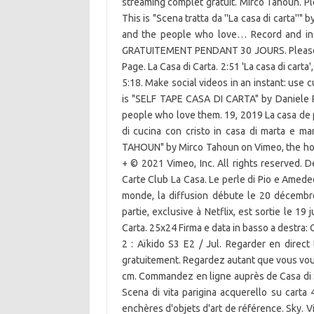
streaming complet gratuit. Mirco Tahoun. Ple
This is "Scena tratta da ''La casa di carta''
and the people who love… Record and in
GRATUITEMENT PENDANT 30 JOURS. Please ena
Page. La Casa di Carta. 2:51 'La casa di cart
5:18. Make social videos in an instant: use c
is "SELF TAPE CASA DI CARTA" by Daniele 
people who love them. 19, 2019 La casa de p
di cucina con cristo in casa di marta e ma
TAHOUN" by Mirco Tahoun on Vimeo, the hom
+ © 2021 Vimeo, Inc. All rights reserved. 
Carte Club La Casa. Le perle di Pio e Amede
monde, la diffusion débute le 20 décembre
partie, exclusive à Netflix, est sortie le 19
Carta. 25x24 Firma e data in basso a destra:
2 : Aïkido S3 E2 / Jul. Regarder en dire
gratuitement. Regardez autant que vous voul
cm. Commandez en ligne auprès de Casa di 
Scena di vita parigina acquerello su carta 
enchères d'objets d'art de référence. Sky. 