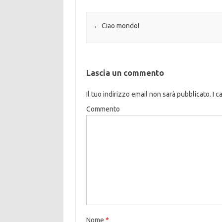
Navigazione articolo
←
Ciao mondo!
Lascia un commento
Il tuo indirizzo email non sarà pubblicato.
I c
Commento
Nome
*