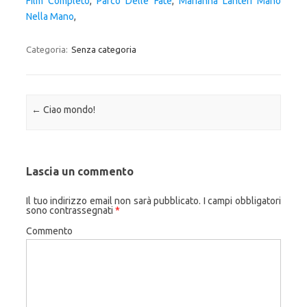
Film Completo
,
Parco Delle Fate
,
Marianna Lanteri Mano
Nella Mano
,
Categoria:
Senza categoria
Navigazione articolo
←
Ciao mondo!
Lascia un commento
Il tuo indirizzo email non sarà pubblicato.
I campi obbligatori
sono contrassegnati
*
Commento