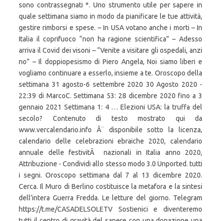
sono contrassegnati *. Uno strumento utile per sapere in
quale settimana siamo in modo da pianificare le tue attività,
gestire rimborsi e spese. – In USA votano anche i morti – In
Italia il coprifuoco “non ha ragione scientifica” – Adesso
arriva il Covid dei visoni – “Venite a visitare gli ospedali, anzi
no” – Il doppiopesismo di Piero Angela, Noi siamo liberi e
vogliamo continuare a esserlo, insieme a te. Oroscopo della
settimana 31 agosto-6 settembre 2020 30 Agosto 2020 -
22:39 di MarcoC. Settimana 53: 28 dicembre 2020 fino a 3
gennaio 2021 Settimana 1: 4 … Elezioni USA: la truffa del
secolo? Contenuto di testo mostrato qui da
www.vercalendario.info Ã¨ disponibile sotto la licenza,
calendario delle celebrazioni ebraiche 2020, calendario
annuale delle festivitÃ nazionali in Italia anno 2020,
Attribuzione - Condividi allo stesso modo 3.0 Unported. tutti
i segni. Oroscopo settimana dal 7 al 13 dicembre 2020.
Cerca. Il Muro di Berlino costituisce la metafora e la sintesi
dell’intera Guerra Fredda. Le letture del giorno. Telegram
https://t.me/CASADELSOLETV Sostienici e diventeremo
tutti il centro di gravità del sapere con una donazione una