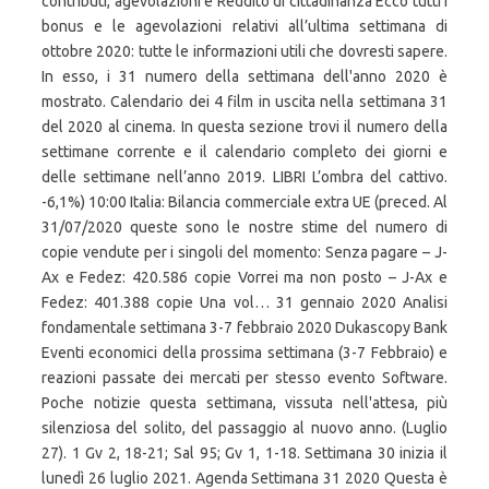
contributi, agevolazioni e Reddito di cittadinanza Ecco tutti i
bonus e le agevolazioni relativi all’ultima settimana di
ottobre 2020: tutte le informazioni utili che dovresti sapere.
In esso, i 31 numero della settimana dell'anno 2020 è
mostrato. Calendario dei 4 film in uscita nella settimana 31
del 2020 al cinema. In questa sezione trovi il numero della
settimane corrente e il calendario completo dei giorni e
delle settimane nell’anno 2019. LIBRI L’ombra del cattivo.
-6,1%) 10:00 Italia: Bilancia commerciale extra UE (preced. Al
31/07/2020 queste sono le nostre stime del numero di
copie vendute per i singoli del momento: Senza pagare – J-
Ax e Fedez: 420.586 copie Vorrei ma non posto – J-Ax e
Fedez: 401.388 copie Una vol… 31 gennaio 2020 Analisi
fondamentale settimana 3-7 febbraio 2020 Dukascopy Bank
Eventi economici della prossima settimana (3-7 Febbraio) e
reazioni passate dei mercati per stesso evento Software.
Poche notizie questa settimana, vissuta nell'attesa, più
silenziosa del solito, del passaggio al nuovo anno. (Luglio
27). 1 Gv 2, 18-21; Sal 95; Gv 1, 1-18. Settimana 30 inizia il
lunedì 26 luglio 2021. Agenda Settimana 31 2020 Questa è