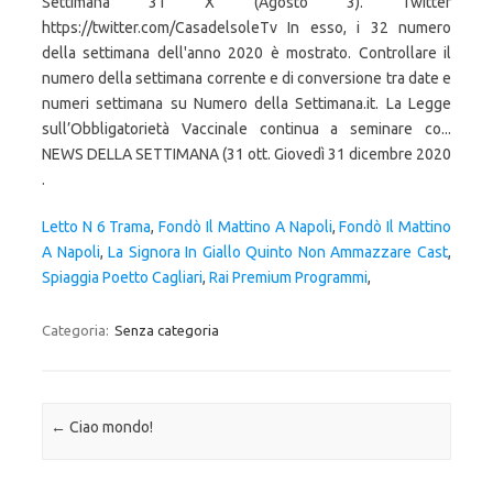
Settimana 31 X (Agosto 3). Twitter
https://twitter.com/CasadelsoleTv In esso, i 32 numero
della settimana dell'anno 2020 è mostrato. Controllare il
numero della settimana corrente e di conversione tra date e
numeri settimana su Numero della Settimana.it. La Legge
sull’Obbligatorietà Vaccinale continua a seminare co...
NEWS DELLA SETTIMANA (31 ott. Giovedì 31 dicembre 2020
.
Letto N 6 Trama
,
Fondò Il Mattino A Napoli
,
Fondò Il Mattino
A Napoli
,
La Signora In Giallo Quinto Non Ammazzare Cast
,
Spiaggia Poetto Cagliari
,
Rai Premium Programmi
,
Categoria:
Senza categoria
Navigazione articolo
←
Ciao mondo!