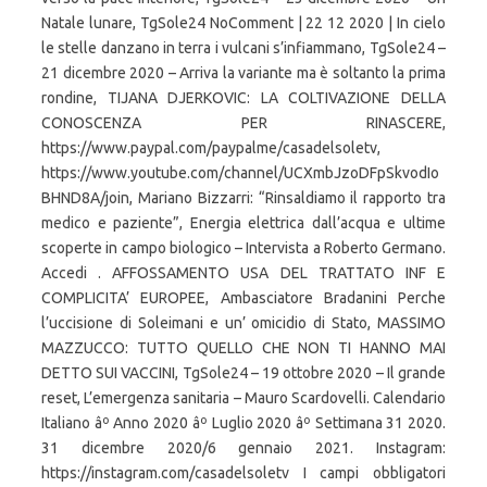
Natale lunare, TgSole24 NoComment | 22 12 2020 | In cielo
le stelle danzano in terra i vulcani s’infiammano, TgSole24 –
21 dicembre 2020 – Arriva la variante ma è soltanto la prima
rondine, TIJANA DJERKOVIC: LA COLTIVAZIONE DELLA
CONOSCENZA PER RINASCERE,
https://www.paypal.com/paypalme/casadelsoletv,
https://www.youtube.com/channel/UCXmbJzoDFpSkvodIo
BHND8A/join, Mariano Bizzarri: “Rinsaldiamo il rapporto tra
medico e paziente”, Energia elettrica dall’acqua e ultime
scoperte in campo biologico – Intervista a Roberto Germano.
Accedi . AFFOSSAMENTO USA DEL TRATTATO INF E
COMPLICITA’ EUROPEE, Ambasciatore Bradanini Perche
l’uccisione di Soleimani e un’ omicidio di Stato, MASSIMO
MAZZUCCO: TUTTO QUELLO CHE NON TI HANNO MAI
DETTO SUI VACCINI, TgSole24 – 19 ottobre 2020 – Il grande
reset, L’emergenza sanitaria – Mauro Scardovelli. Calendario
Italiano âº Anno 2020 âº Luglio 2020 âº Settimana 31 2020.
31 dicembre 2020/6 gennaio 2021. Instagram:
https://instagram.com/casadelsoletv I campi obbligatori