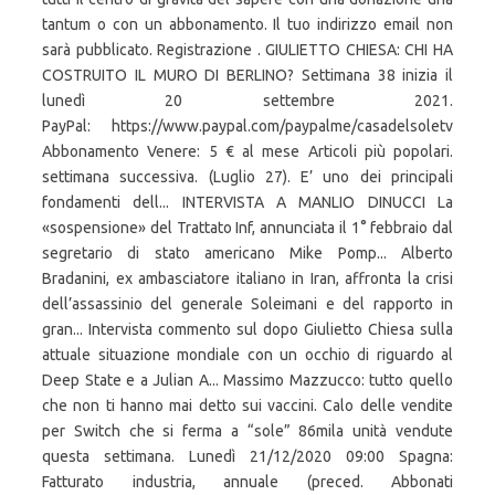
tantum o con un abbonamento. Il tuo indirizzo email non
sarà pubblicato. Registrazione . GIULIETTO CHIESA: CHI HA
COSTRUITO IL MURO DI BERLINO? Settimana 38 inizia il
lunedì 20 settembre 2021.
PayPal: https://www.paypal.com/paypalme/casadelsoletv
Abbonamento Venere: 5 € al mese Articoli più popolari.
settimana successiva. (Luglio 27). E’ uno dei principali
fondamenti dell... INTERVISTA A MANLIO DINUCCI La
«sospensione» del Trattato Inf, annunciata il 1° febbraio dal
segretario di stato americano Mike Pomp... Alberto
Bradanini, ex ambasciatore italiano in Iran, affronta la crisi
dell’assassinio del generale Soleimani e del rapporto in
gran... Intervista commento sul dopo Giulietto Chiesa sulla
attuale situazione mondiale con un occhio di riguardo al
Deep State e a Julian A... Massimo Mazzucco: tutto quello
che non ti hanno mai detto sui vaccini. Calo delle vendite
per Switch che si ferma a “sole” 86mila unità vendute
questa settimana. Lunedì 21/12/2020 09:00 Spagna:
Fatturato industria, annuale (preced. Abbonati