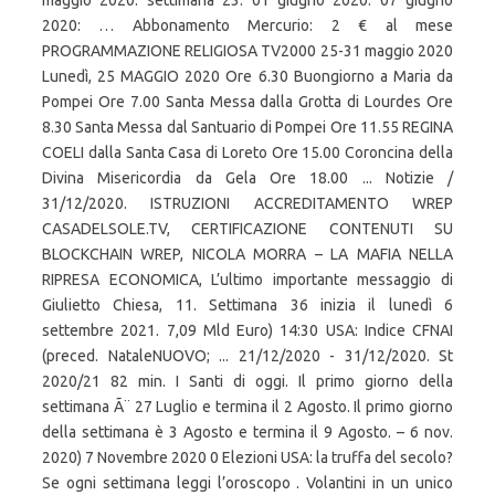
maggio 2020: settimana 23: 01 giugno 2020: 07 giugno
2020: … Abbonamento Mercurio: 2 € al mese
PROGRAMMAZIONE RELIGIOSA TV2000 25-31 maggio 2020
Lunedì, 25 MAGGIO 2020 Ore 6.30 Buongiorno a Maria da
Pompei Ore 7.00 Santa Messa dalla Grotta di Lourdes Ore
8.30 Santa Messa dal Santuario di Pompei Ore 11.55 REGINA
COELI dalla Santa Casa di Loreto Ore 15.00 Coroncina della
Divina Misericordia da Gela Ore 18.00 ... Notizie /
31/12/2020. ISTRUZIONI ACCREDITAMENTO WREP
CASADELSOLE.TV, CERTIFICAZIONE CONTENUTI SU
BLOCKCHAIN WREP, NICOLA MORRA – LA MAFIA NELLA
RIPRESA ECONOMICA, L’ultimo importante messaggio di
Giulietto Chiesa, 11. Settimana 36 inizia il lunedì 6
settembre 2021. 7,09 Mld Euro) 14:30 USA: Indice CFNAI
(preced. NataleNUOVO; ... 21/12/2020 - 31/12/2020. St
2020/21 82 min. I Santi di oggi. Il primo giorno della
settimana Ã¨ 27 Luglio e termina il 2 Agosto. Il primo giorno
della settimana è 3 Agosto e termina il 9 Agosto. – 6 nov.
2020) 7 Novembre 2020 0 Elezioni USA: la truffa del secolo?
Se ogni settimana leggi l’oroscopo . Volantini in un unico