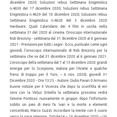
dicembre 2020; Soluzioni rebus Settimana Enigmistica
n.4630 del 17 dicembre 2020; Soluzioni rebus Settimana
Enigmistica n.4629 del 10 dicembre 2020; Soluzioni rebus
Settimana Enigmistica n.4628 del 3 dicembre 2020
Hardware. Quali Calendario dei 4 film in uscita nella
settimana 31 del 2020 al cinema. Oroscopo internazionale
Rob Brezsny - settimana dal 31 dicembre 2020 al 6 gennaio
2021 - Previsioni per tutti i segni - Ecco, puntuale come ogni
giovedì, l'oroscopo internazionale di Rob Brezsny per la
settimana che va dal 31 dicembre 2020 al 6 gennaio 2021.
L'oroscopo della settimana dal 7 al 13 dicembre 2020: grandi
energie per lo Scorpione, malizia per l'Ariete e qualche
freno di troppo per il Toro. – 6 nov. 2020). giovedì 31
Dicembre 2020 - Ore 13:25 - Autore: Giulio Pavan 0 Arrivano
buone notizie per il Vicenza che dopo la sconfitta di ieri
sera con la Virtus Entella la settimana prossima vedrà
Simone Pontisso nuovamente in gruppo dopo l’infortunio
subito un paio di mesi fa. Ivan e la morte a elementi
concentrati, Marco Guzzi: Accordare la mente con il cuore
verso la pace interiore, TgSole24 – 23 dicembre 2020 – Un