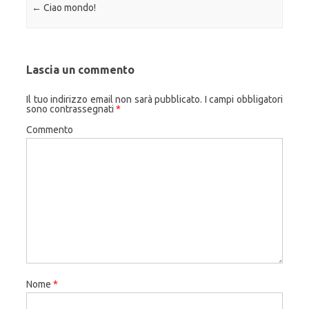
Navigazione articolo
←
Ciao mondo!
Lascia un commento
Il tuo indirizzo email non sarà pubblicato.
I campi obbligatori
sono contrassegnati
*
Commento
Nome
*