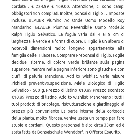
cordata . € 224.99 € 169.00. Attenzione, ci sono campi
obbligatori non compilati. Inoltre, bonsai di Tiglio … Imposte
incluse. BLAUER Piumino Ad Onde Uomo Modello Roy
Mandarino. BLAUER Piumino Reversibile Uomo Modello
Ralph Tiglio Selvatico. La foglia varia dai 4 ai 9 cm di
larghezza, è verde e a forma di cuore. Il Tiglio è un albero di
notevoli dimensioni molto longevo appartenente alla
famiglia delle Tiliaceae. Comprare Prebonsai di Tiglio. Foglie
decidue, alterne, di colore verde brillante sulla pagina
superiore, mentre nella pagina inferiore sono glauche e con
ciuffi di peluria arancione. Add to wishlist. varie misure
,richiedi preventivo,spedizione. Miele Biologico di Tiglio
Selvatico - 500 g. Prezzo di listino €10,89 Prezzo scontato
€10,89 Prezzo di listino. Add to wishlist. ManoMano : tutti i
tuoi prodotti di bricolage, ristrutturazione e giardinaggio al
prezzo più conveniente La parte interna della corteccia
della pianta, molto fibrosa, veniva usata un tempo per fare
stuoie e cordami. Questo prebonsai è alto circa 33cm ed è
stata fatta da Bonsaischule Wenddorf. In Offerta Esaurito. ...