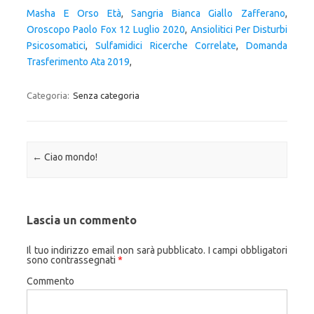
Masha E Orso Età
,
Sangria Bianca Giallo Zafferano
,
Oroscopo Paolo Fox 12 Luglio 2020
,
Ansiolitici Per Disturbi
Psicosomatici
,
Sulfamidici Ricerche Correlate
,
Domanda
Trasferimento Ata 2019
,
Categoria:
Senza categoria
Navigazione articolo
←
Ciao mondo!
Lascia un commento
Il tuo indirizzo email non sarà pubblicato.
I campi obbligatori
sono contrassegnati
*
Commento