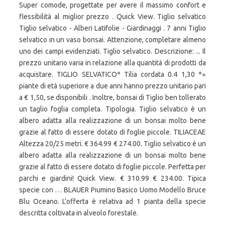
Super comode, progettate per avere il massimo confort e
flessibilità al miglior prezzo . Quick View. Tiglio selvatico
Tiglio selvatico - Alberi Latifolie - Giardinaggi . 7 anni Tiglio
selvatico in un vaso bonsai. Attenzione, completare almeno
uno dei campi evidenziati. Tiglio selvatico. Descrizione: ... Il
prezzo unitario varia in relazione alla quantità di prodotti da
acquistare. TIGLIO SELVATICO* Tilia cordata 0.4 1,30 *=
piante di età superiore a due anni hanno prezzo unitario pari
a € 1,50, se disponibili . Inoltre, bonsai di Tiglio ben tollerato
un taglio foglia completa. Tipologia. Tiglio selvatico è un
albero adatta alla realizzazione di un bonsai molto bene
grazie al fatto di essere dotato di foglie piccole. TILIACEAE
Altezza 20/25 metri. € 364.99 € 274.00. Tiglio selvatico è un
albero adatta alla realizzazione di un bonsai molto bene
grazie al fatto di essere dotato di foglie piccole. Perfetta per
parchi e giardini! Quick View. € 310.99 € 234.00. Tipica
specie con … BLAUER Piumino Basico Uomo Modello Bruce
Blu Oceano. L’offerta è relativa ad 1 pianta della specie
descritta coltivata in alveolo forestale.