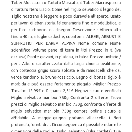
Tuber Moscatum o Tartufo Moscato; il Tuber Macrosporum
o Tartufo Nero Liscio. Come nel Tiglio selvatico il legno del
Tiglio nostrano è leggero e poco durevole all’aperto, usato
per lavori di ebanisteria, falegnameria fine e modellistica, e
per fare carboncini da disegno. Descrizione : Albero alto
fino a 40 m, a foglie caduche, cuoriformi. ALBERI, ARBUSTI E
SUFFRUTICI PER L’AREA ALPINA Nome comune Nome
scientifico Volume pane di terra in litri Prezzo in € (Iva
esclusa) Piante giovani, in plateau, in talea. Prezzo unitario /
per . Albero caratterizzato dalla larga chioma ovaliforme,
con corteccia grigio scuro solcata e da ramoscelli che dal
verde tendono al bruno-rossiccio. Legno di bonsai tiglio è
morbida e può essere fortemente piegato. Miglior Prezzo
Trovato: 12,99€ e Risparmi 2,51€ Negozi sicuri e verificati
Miglio selvatico mar bio 750g Confronta 2 offerte Trova
prezzi di miglio selvatico mar bio 750g, confronta offerte di
miglio selvatico mar bio 750g compra online sicuro e
affidabile A maggio-giugno portano all'ascella i fiori
profumati, forniti di … Di conseguenza è possibile ridurre le
dimensioni delle foglie. Tiglio selvatico (Tilia cordata) Tilia