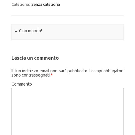
Categoria:
Senza categoria
Navigazione articolo
←
Ciao mondo!
Lascia un commento
Il tuo indirizzo email non sarà pubblicato.
I campi obbligatori
sono contrassegnati
*
Commento