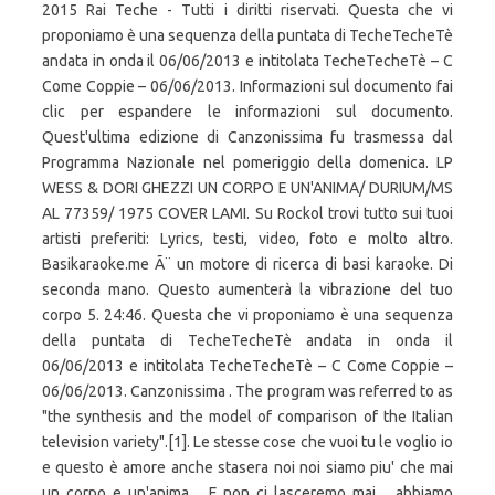
2015 Rai Teche - Tutti i diritti riservati. Questa che vi
proponiamo è una sequenza della puntata di TecheTecheTè
andata in onda il 06/06/2013 e intitolata TecheTecheTè – C
Come Coppie – 06/06/2013. Informazioni sul documento fai
clic per espandere le informazioni sul documento.
Quest'ultima edizione di Canzonissima fu trasmessa dal
Programma Nazionale nel pomeriggio della domenica. LP
WESS & DORI GHEZZI UN CORPO E UN'ANIMA/ DURIUM/MS
AL 77359/ 1975 COVER LAMI. Su Rockol trovi tutto sui tuoi
artisti preferiti: Lyrics, testi, video, foto e molto altro.
Basikaraoke.me Ã¨ un motore di ricerca di basi karaoke. Di
seconda mano. Questo aumenterà la vibrazione del tuo
corpo 5. 24:46. Questa che vi proponiamo è una sequenza
della puntata di TecheTecheTè andata in onda il
06/06/2013 e intitolata TecheTecheTè – C Come Coppie –
06/06/2013. Canzonissima . The program was referred to as
"the synthesis and the model of comparison of the Italian
television variety".[1]. Le stesse cose che vuoi tu le voglio io
e questo è amore anche stasera noi noi siamo piu' che mai
un corpo e un'anima.... E non ci lasceremo mai.... abbiamo