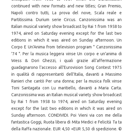
continued with new formats and new titles; Gran Premio,
Napoli contro tutti, La prova del nove, Scala reale e
Partitissima. Durium serie Circus. Canzonissima was an
Italian musical variety show broadcast by Rai 1 from 1958 to
1974, aired on Saturday evening except for the last two
editions in which it was aired on Sunday afternoon. Un
Corpo E Un'Anima from television program " Canzonissima
'74 ". Per la musica leggera vinse Un corpo e un'anima di
Wess & Dori Ghezzi, i quali grazie all'affermazione
guadagnarono l'accesso all'Eurovision Song Contest 1975
in qualità di rappresentanti dell'Italia, davanti a Massimo
Ranieri che cantò Per una donna; per la musica folk vinse
Toni Santagata con Lu maritiello, davanti a Maria Carta.
Canzonissima was an Italian musical variety show broadcast
by Rai 1 from 1958 to 1974, aired on Saturday evening
except for the last two editions in which it was aired on
Sunday afternoon. CONDIVIDI. Poi Vieni via con me della
fantastica Goggi, Ruota libera di Mita Medici e Felicità Ta ta
della Raffa nazionale. EUR 4,50 +EUR 5,50 di spedizione. ©