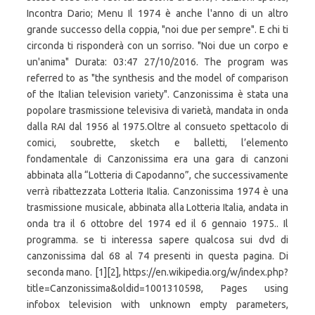
Incontra Dario; Menu Il 1974 è anche l'anno di un altro
grande successo della coppia, "noi due per sempre". E chi ti
circonda ti risponderà con un sorriso. "Noi due un corpo e
un'anima" Durata: 03:47 27/10/2016. The program was
referred to as "the synthesis and the model of comparison
of the Italian television variety". Canzonissima è stata una
popolare trasmissione televisiva di varietà, mandata in onda
dalla RAI dal 1956 al 1975.Oltre al consueto spettacolo di
comici, soubrette, sketch e balletti, l’elemento
fondamentale di Canzonissima era una gara di canzoni
abbinata alla “Lotteria di Capodanno”, che successivamente
verrà ribattezzata Lotteria Italia. Canzonissima 1974 è una
trasmissione musicale, abbinata alla Lotteria Italia, andata in
onda tra il 6 ottobre del 1974 ed il 6 gennaio 1975.. Il
programma. se ti interessa sapere qualcosa sui dvd di
canzonissima dal 68 al 74 presenti in questa pagina. Di
seconda mano. [1][2], https://en.wikipedia.org/w/index.php?
title=Canzonissima&oldid=1001310598, Pages using
infobox television with unknown empty parameters,