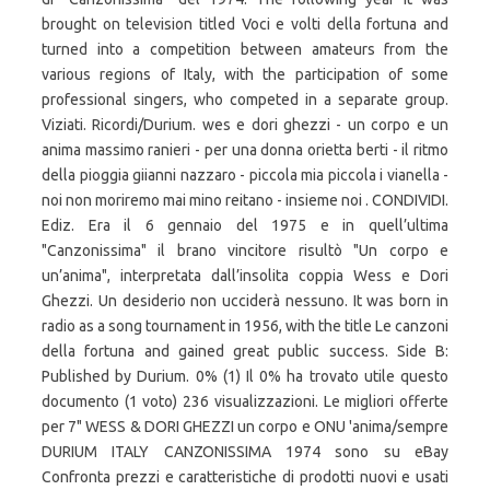
brought on television titled Voci e volti della fortuna and
turned into a competition between amateurs from the
various regions of Italy, with the participation of some
professional singers, who competed in a separate group.
Viziati. Ricordi/Durium. wes e dori ghezzi - un corpo e un
anima massimo ranieri - per una donna orietta berti - il ritmo
della pioggia giianni nazzaro - piccola mia piccola i vianella -
noi non moriremo mai mino reitano - insieme noi . CONDIVIDI.
Ediz. Era il 6 gennaio del 1975 e in quell’ultima
"Canzonissima" il brano vincitore risultò "Un corpo e
un’anima", interpretata dall’insolita coppia Wess e Dori
Ghezzi. Un desiderio non ucciderà nessuno. It was born in
radio as a song tournament in 1956, with the title Le canzoni
della fortuna and gained great public success. Side B:
Published by Durium. 0% (1) Il 0% ha trovato utile questo
documento (1 voto) 236 visualizzazioni. Le migliori offerte
per 7" WESS & DORI GHEZZI un corpo e ONU 'anima/sempre
DURIUM ITALY CANZONISSIMA 1974 sono su eBay
Confronta prezzi e caratteristiche di prodotti nuovi e usati