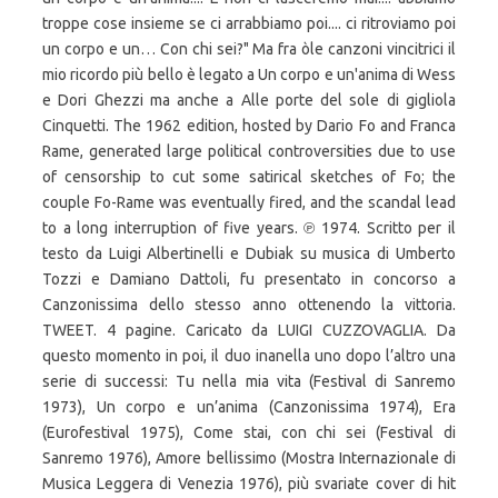
troppe cose insieme se ci arrabbiamo poi.... ci ritroviamo poi
un corpo e un… Con chi sei?" Ma fra òle canzoni vincitrici il
mio ricordo più bello è legato a Un corpo e un'anima di Wess
e Dori Ghezzi ma anche a Alle porte del sole di gigliola
Cinquetti. The 1962 edition, hosted by Dario Fo and Franca
Rame, generated large political controversities due to use
of censorship to cut some satirical sketches of Fo; the
couple Fo-Rame was eventually fired, and the scandal lead
to a long interruption of five years. ℗ 1974. Scritto per il
testo da Luigi Albertinelli e Dubiak su musica di Umberto
Tozzi e Damiano Dattoli, fu presentato in concorso a
Canzonissima dello stesso anno ottenendo la vittoria.
TWEET. 4 pagine. Caricato da LUIGI CUZZOVAGLIA. Da
questo momento in poi, il duo inanella uno dopo l’altro una
serie di successi: Tu nella mia vita (Festival di Sanremo
1973), Un corpo e un’anima (Canzonissima 1974), Era
(Eurofestival 1975), Come stai, con chi sei (Festival di
Sanremo 1976), Amore bellissimo (Mostra Internazionale di
Musica Leggera di Venezia 1976), più svariate cover di hit