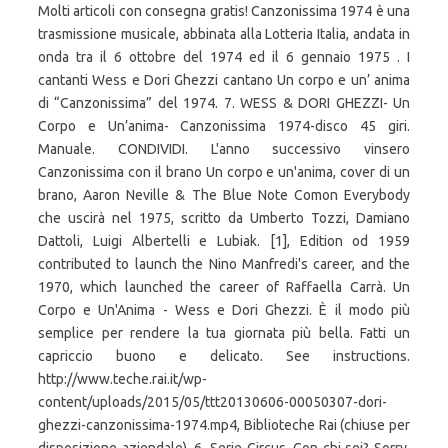
Molti articoli con consegna gratis! Canzonissima 1974 è una
trasmissione musicale, abbinata alla Lotteria Italia, andata in
onda tra il 6 ottobre del 1974 ed il 6 gennaio 1975 . I
cantanti Wess e Dori Ghezzi cantano Un corpo e un’ anima
di “Canzonissima” del 1974. 7. WESS & DORI GHEZZI- Un
Corpo e Un’anima- Canzonissima 1974-disco 45 giri.
Manuale. CONDIVIDI. L'anno successivo vinsero
Canzonissima con il brano Un corpo e un'anima, cover di un
brano, Aaron Neville & The Blue Note Comon Everybody
che uscirà nel 1975, scritto da Umberto Tozzi, Damiano
Dattoli, Luigi Albertelli e Lubiak. [1], Edition od 1959
contributed to launch the Nino Manfredi's career, and the
1970, which launched the career of Raffaella Carrà. Un
Corpo e Un'Anima - Wess e Dori Ghezzi. È il modo più
semplice per rendere la tua giornata più bella. Fatti un
capriccio buono e delicato. See instructions.
http://www.teche.rai.it/wp-
content/uploads/2015/05/ttt20130606-00050307-dori-
ghezzi-canzonissima-1974.mp4, Biblioteche Rai (chiuse per