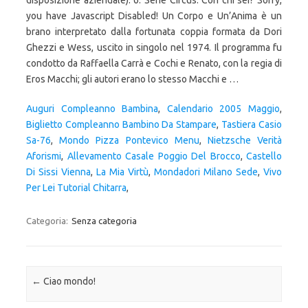
disposizione aziendale). 6. Serie Circus. Con chi sei? Sorry,
you have Javascript Disabled! Un Corpo e Un’Anima è un
brano interpretato dalla fortunata coppia formata da Dori
Ghezzi e Wess, uscito in singolo nel 1974. Il programma fu
condotto da Raffaella Carrà e Cochi e Renato, con la regia di
Eros Macchi; gli autori erano lo stesso Macchi e …
Auguri Compleanno Bambina
,
Calendario 2005 Maggio
,
Biglietto Compleanno Bambino Da Stampare
,
Tastiera Casio
Sa-76
,
Mondo Pizza Pontevico Menu
,
Nietzsche Verità
Aforismi
,
Allevamento Casale Poggio Del Brocco
,
Castello
Di Sissi Vienna
,
La Mia Virtù
,
Mondadori Milano Sede
,
Vivo
Per Lei Tutorial Chitarra
,
Categoria:
Senza categoria
Navigazione articolo
←
Ciao mondo!