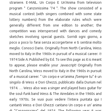
straniere. E-MAIL. Un Corpo E Un'Anima from television
program " Canzonissima '74 ". The show consisted of a
musical contest (with singers combined with some state
lottery numbers) from the elaborate rules which were
generally different from one edition to another; the
competition was interspersed with dances and comedy
sketches involving special guests. Sorridi ogni giorno, a
poco a poco lo farai senza accorgertene e ti sentirai molto
meglio. Conosci Dario. Originally from North Carolina, Wess
moved to Italy in the 1960s in pursuit of a musical career. ℗
1974 Side A: Published by Ed. To see this page as it is meant
to appear, please enable your Javascript! Originally from
North Carolina, Wess moved to Italy in the 1960s in pursuit
of a musical career. “ Un corpo e un’anima /Sempre tu” è un
singolo di Wess e Dori Ghezzi, pubblicato dalla Durium nel
1974. … Wess also was a singer and played bass guitar for
the soul-funk band Wess & The Airedales in the 1960s and
early 1970s. Se vuoi puoi vedere l’intera puntata qui I
cantanti Wess e Dori Ghezzi cantano Un corpo e un’ anima
di “Canzonissima” del 1974. The following year it was