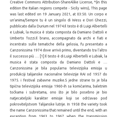
Creative Commons Attribution-ShareAlike License, *(in this
edition the Italian regions compete - Sicily wins), This page
was last edited on 19 January 2021, at 03:50. Un corpo e
un'anima/Sempre tu è un singolo di Wess e Dori Ghezzi,
pubblicato dalla Durium nel 1974.Il testo è di Luigi Albertelli
e Lubiak, la musica è stata composta da Damiano Dattoli e
Umberto Tozzi.Il brano, accompagnato da archi e fiati e
incentrato sulle tematiche della gelosia, fu presentato a
Canzonissima 1974 dove arrivò primo, diventando tra l'altro
il successo più … [1] Il testo è di Luigi Albertelli e Lubiak, la
musica è stata composta da Damiano Dattoli e …
Canzonissima je bila popularna televizijska emisija u
produkciji talijanske nacionalne televizije RAI od 1957 do
1975. i festival zabavne muzike.S jedne strane to je bila
tipična televizijska emisija 1960-ih sa komičarima, baletnim
točkama i subretama, ono što je bilo posebno je bio
natjecateljski karakter emisije koji se održavao pod
pokroviteljstvom Talijanske lutrije. In 1958 the variety took
the name Canzonissima that remained until the end, with an
exception from 1963 to 1967 when the transmission