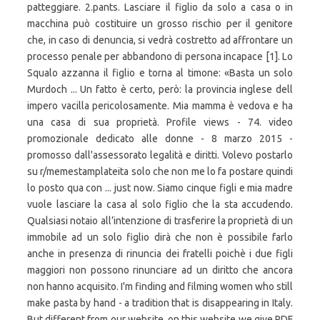
patteggiare. 2.pants. Lasciare il figlio da solo a casa o in
macchina può costituire un grosso rischio per il genitore
che, in caso di denuncia, si vedrà costretto ad affrontare un
processo penale per abbandono di persona incapace [1]. Lo
Squalo azzanna il figlio e torna al timone: «Basta un solo
Murdoch ... Un fatto è certo, però: la provincia inglese dell
impero vacilla pericolosamente. Mia mamma è vedova e ha
una casa di sua proprietà. Profile views - 74. video
promozionale dedicato alle donne - 8 marzo 2015 -
promosso dall'assessorato legalità e diritti. Volevo postarlo
su r/memestamplateita solo che non me lo fa postare quindi
lo posto qua con ... just now. Siamo cinque figli e mia madre
vuole lasciare la casa al solo figlio che la sta accudendo.
Qualsiasi notaio all’intenzione di trasferire la proprietà di un
immobile ad un solo figlio dirà che non è possibile farlo
anche in presenza di rinuncia dei fratelli poichè i due figli
maggiori non possono rinunciare ad un diritto che ancora
non hanno acquisito. I'm finding and filming women who still
make pasta by hand - a tradition that is disappearing in Italy.
But different from our website, on this website we give PDF