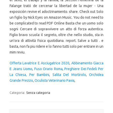
el sexo, el trabajo y la familia, la Sección Femenina de la
Falange trató de cercenar la libertad de la mujer - Una
exposición revive el adoctrinamiento. share. Check out Solo
un figlio by Nick Eyes on Amazon Music. You do not need to
be complicated to read PDF Online Basta che un uomo solo
sogni Cercare di sopravvivere un atto di forza autentica.
Figlio bravo scuola: il segreto, oltre che nello studio, sta in
un'ora di attività fisica quotidiana. report. Salve a tutti . e
basta, non fa piu ridere e lo fanno tutti solo per entrare in un
mim reviu.
Offerta Lavatrice E Asciugatrice 2020
,
Abbinamento Giacca
E Jeans Uomo
,
Fuso Orario Roma
,
Preghiere Dei Fedeli Per
La Chiesa, Per Bambini
,
Salita Del Mortirolo
,
Orchidea
Grande Prezzo
,
Oculista Veterinario Pavia
,
Categoria:
Senza categoria