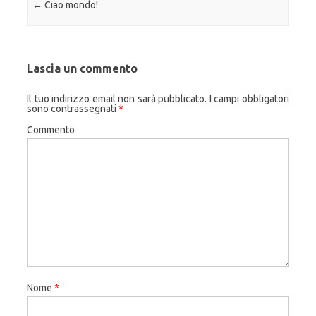
Navigazione articolo
←
Ciao mondo!
Lascia un commento
Il tuo indirizzo email non sarà pubblicato.
I campi obbligatori
sono contrassegnati
*
Commento
Nome
*