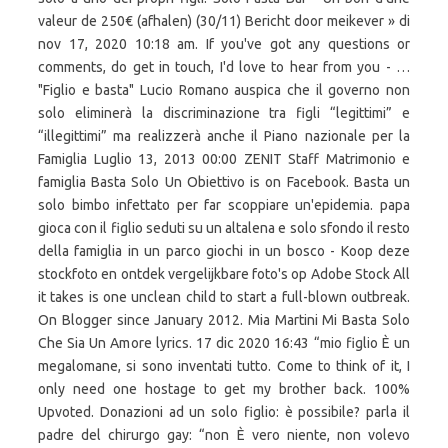
valeur de 250€ (afhalen) (30/11) Bericht door meikever » di
nov 17, 2020 10:18 am. If you've got any questions or
comments, do get in touch, I'd love to hear from you - …
"Figlio e basta" Lucio Romano auspica che il governo non
solo eliminerà la discriminazione tra figli “legittimi” e
“illegittimi” ma realizzerà anche il Piano nazionale per la
Famiglia Luglio 13, 2013 00:00 ZENIT Staff Matrimonio e
famiglia Basta Solo Un Obiettivo is on Facebook. Basta un
solo bimbo infettato per far scoppiare un'epidemia. papa
gioca con il figlio seduti su un altalena e solo sfondo il resto
della famiglia in un parco giochi in un bosco - Koop deze
stockfoto en ontdek vergelijkbare foto's op Adobe Stock All
it takes is one unclean child to start a full-blown outbreak.
On Blogger since January 2012. Mia Martini Mi Basta Solo
Che Sia Un Amore lyrics. 17 dic 2020 16:43 “mio figlio È un
megalomane, si sono inventati tutto. Come to think of it, I
only need one hostage to get my brother back. 100%
Upvoted. Donazioni ad un solo figlio: è possibile? parla il
padre del chirurgo gay: “non È vero niente, non volevo