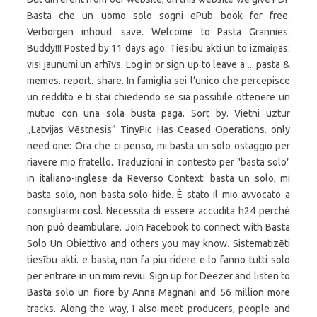
Basta che un uomo solo sogni ePub book for free.
Verborgen inhoud. save. Welcome to Pasta Grannies.
Buddy!!! Posted by 11 days ago. Tiesību akti un to izmaiņas:
visi jaunumi un arhīvs. Log in or sign up to leave a ... pasta &
memes. report. share. In famiglia sei l’unico che percepisce
un reddito e ti stai chiedendo se sia possibile ottenere un
mutuo con una sola busta paga. Sort by. Vietni uztur
„Latvijas Vēstnesis” TinyPic Has Ceased Operations. only
need one: Ora che ci penso, mi basta un solo ostaggio per
riavere mio fratello. Traduzioni in contesto per "basta solo"
in italiano-inglese da Reverso Context: basta un solo, mi
basta solo, non basta solo hide. È stato il mio avvocato a
consigliarmi cosÌ. Necessita di essere accudita h24 perché
non può deambulare. Join Facebook to connect with Basta
Solo Un Obiettivo and others you may know. Sistematizēti
tiesību akti. e basta, non fa piu ridere e lo fanno tutti solo
per entrare in un mim reviu. Sign up for Deezer and listen to
Basta solo un fiore by Anna Magnani and 56 million more
tracks. Along the way, I also meet producers, people and