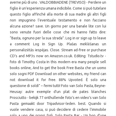
averne più di uno . VALDOBBIADENE (TREVISO) - Perdere un
figlio è un'esperienza umana indicibile. Come si può tutelare
questo figlio affinché alla morte di sua madre gli altri figli
non impugnino l’eventuale testamento e non facciano
alcuna azione? save. Un giorno per una banale lite con lui
sono venute fuori delle cose che mi hanno fatto dire:
“Basta, ognuno per la sua strada”. Log in or sign up to leave
a comment Log In Sign Up. Plašas meklēšanas un
personalizētās iespējas. Close. Stream ad-free or purchase
CD's and MP3s now on Amazon.co.uk. Editing: Tstudio.tv -
foto di Timothy Costa In this modern era many people sell
books online, And to get the book Free Basta che un uomo
solo sogni PDF Download on other websites, my friend can
not download it for free. 88% Upvoted. È solo una
questione di soldi” – fermi tutti! Foto van Solo Pasta, Beyne-
Heusay: autre exemple d'un plat de pates blanches
Prosciutto - bekijk 77 onthullende foto’s en video’s van Solo
Pasta gemaakt door Tripadvisor-leden. best. Quando si
vuole vendere casa, si può decidere di cedere l’immobile
solo a uno dei propri figli. Solo Pasta Bar - Un bon d'une