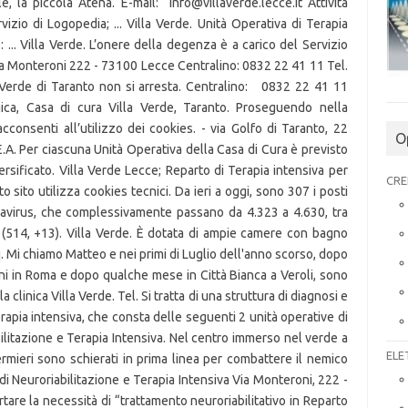
O
CRE
ELE