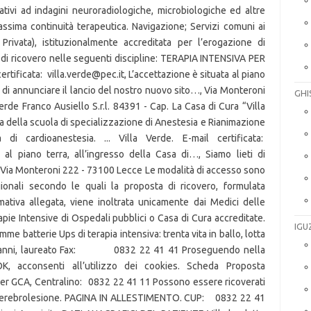
GHI
IGU