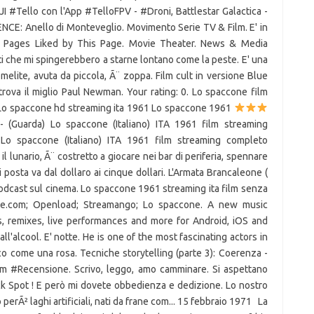
 #DJI #Tello con l'App #TelloFPV - #Droni, Battlestar Galactica -
: Anello di Monteveglio. Movimento Serie TV & Film. E' in
. Pages Liked by This Page. Movie Theater. News & Media
lati che mi spingerebbero a starne lontano come la peste. E' una
melite, avuta da piccola, Ã¨ zoppa. Film cult in versione Blue
itrova il miglio Paul Newman. Your rating: 0. Lo spaccone film
Lo spaccone hd streaming ita 1961 Lo spaccone 1961
 (Guarda) Lo spaccone (Italiano) ITA 1961 film streaming
 Lo spaccone (Italiano) ITA 1961 film streaming completo
il lunario, Ã¨ costretto a giocare nei bar di periferia, spennare
ui posta va dal dollaro ai cinque dollari. L'Armata Brancaleone (
 podcast sul cinema. Lo spaccone 1961 streaming ita film senza
utube.com; Openload; Streamango; Lo spaccone. A new music
os, remixes, live performances and more for Android, iOS and
all'alcool. E' notte. He is one of the most fascinating actors in
o come una rosa. Tecniche storytelling (parte 3): Coerenza -
ilm #Recensione. Scrivo, leggo, amo camminare. Si aspettano
Black Spot ! E però mi dovete obbedienza e dedizione. Lo nostro
rÃ² laghi artificiali, nati da frane com... 15 febbraio 1971 La