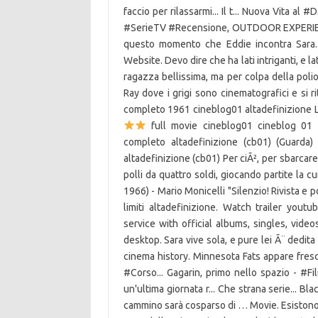
faccio per rilassarmi... Il t... Nuova Vita al
#SerieTV #Recensione, OUTDOOR EXPERIENCE
questo momento che Eddie incontra Sara
Website. Devo dire che ha lati intriganti, e 
ragazza bellissima, ma per colpa della polio
Ray dove i grigi sono cinematografici e si r
completo 1961 cineblog01 altadefinizione 
full movie cineblog01 cineblog 01 -
completo altadefinizione (cb01) (Guarda)
altadefinizione (cb01) Per ciÃ², per sbarcare 
polli da quattro soldi, giocando partite la c
1966) - Mario Monicelli "Silenzio! Rivista e
limiti altadefinizione. Watch trailer yo
service with official albums, singles, vide
desktop. Sara vive sola, e pure lei Ã¨ dedita 
cinema history. Minnesota Fats appare fresc
#Corso... Gagarin, primo nello spazio - #F
un'ultima giornata r... Che strana serie... 
cammino sarà cosparso di … Movie. Esistono pe