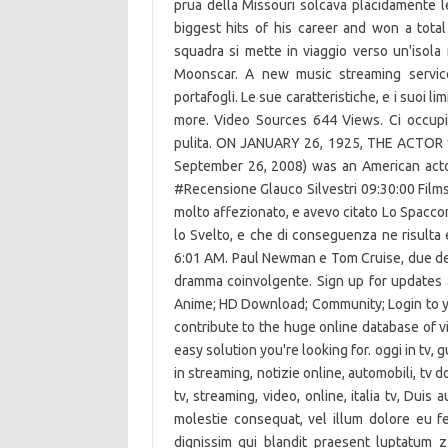
prua della Missouri solcava placidamente 
biggest hits of his career and won a total 
squadra si mette in viaggio verso un'isola i
Moonscar. A new music streaming service
portafogli. Le sue caratteristiche, e i suoi l
more. Video Sources 644 Views. Ci occupi
pulita. ON JANUARY 26, 1925, THE ACTOR 
September 26, 2008) was an American actor
#Recensione Glauco Silvestri 09:30:00 Films 
molto affezionato, e avevo citato Lo Spaccone
lo Svelto, e che di conseguenza ne risulta 
6:01 AM. Paul Newman e Tom Cruise, due dei 
dramma coinvolgente. Sign up for updates a
Anime; HD Download; Community; Login to y
contribute to the huge online database of
easy solution you're looking for. oggi in tv, gu
in streaming, notizie online, automobili, tv 
tv, streaming, video, online, italia tv, Duis
molestie consequat, vel illum dolore eu fe
dignissim qui blandit praesent luptatum 