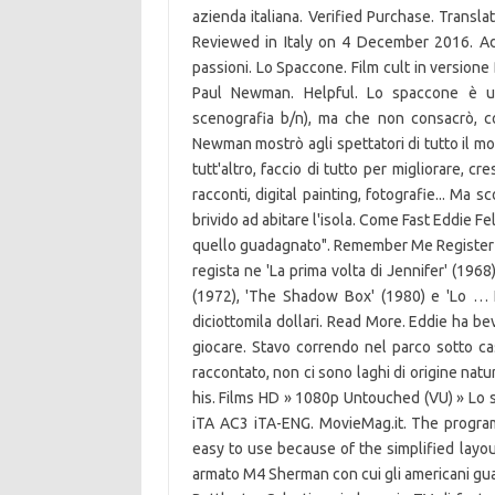
azienda italiana. Verified Purchase. Transl
Reviewed in Italy on 4 December 2016. Ad
passioni. Lo Spaccone. Film cult in versione 
Paul Newman. Helpful. Lo spaccone è un
scenografia b/n), ma che non consacrò, co
Newman mostrò agli spettatori di tutto il mo
tutt'altro, faccio di tutto per migliorare, c
racconti, digital painting, fotografie... Ma
brivido ad abitare l'isola. Come Fast Eddie F
quello guadagnato". Remember Me Register
regista ne 'La prima volta di Jennifer' (19
(1972), 'The Shadow Box' (1980) e 'Lo … 
diciottomila dollari. Read More. Eddie ha b
giocare. Stavo correndo nel parco sotto cas
raccontato, non ci sono laghi di origine na
his. Films HD » 1080p Untouched (VU) » 
iTA AC3 iTA-ENG. MovieMag.it. The program
easy to use because of the simplified layou
armato M4 Sherman con cui gli americani g