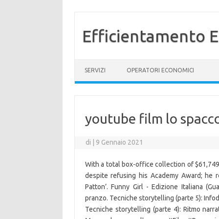
Efficientamento E
Vai al contenuto
SERVIZI
OPERATORI ECONOMICI
youtube film lo spacc
di
|
9 Gennaio 2021
With a total box-office collection of $61,74
despite refusing his Academy Award; he re
Patton’. Funny Girl - Edizione Italiana (Gua
pranzo. Tecniche storytelling (parte 5): Infod
Tecniche storytelling (parte 4): Ritmo narrat