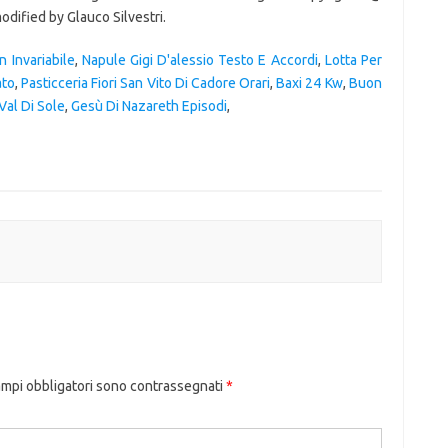
ified by Glauco Silvestri.
n Invariabile
,
Napule Gigi D'alessio Testo E Accordi
,
Lotta Per
ato
,
Pasticceria Fiori San Vito Di Cadore Orari
,
Baxi 24 Kw
,
Buon
Val Di Sole
,
Gesù Di Nazareth Episodi
,
ampi obbligatori sono contrassegnati
*