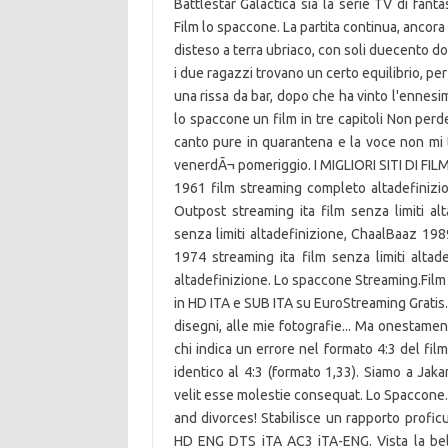
Battlestar Galactica sia la serie TV di fant
Film lo spaccone. La partita continua, ancora 
disteso a terra ubriaco, con soli duecento d
i due ragazzi trovano un certo equilibrio, pe
una rissa da bar, dopo che ha vinto l'ennesima 
lo spaccone un film in tre capitoli Non perd
canto pure in quarantena e la voce non mi t
venerdÃ¬ pomeriggio. I MIGLIORI SITI DI FIL
1961 film streaming completo altadefinizi
Outpost streaming ita film senza limiti a
senza limiti altadefinizione, ChaalBaaz 198
1974 streaming ita film senza limiti altad
altadefinizione. Lo spaccone Streaming.Film
in HD ITA e SUB ITA su EuroStreaming Gratis. 
disegni, alle mie fotografie... Ma onestame
chi indica un errore nel formato 4:3 del film
identico al 4:3 (formato 1,33). Siamo a Jaka
velit esse molestie consequat. Lo Spaccone.
and divorces! Stabilisce un rapporto pro
HD ENG DTS iTA AC3 iTA-ENG. Vista la bell