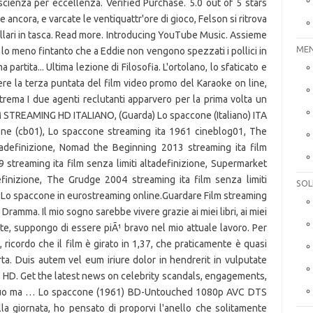
ascienza per eccellenza. Verified Purchase. 5.0 out of 5 stars
e ancora, e varcate le ventiquattr'ore di gioco, Felson si ritrova
ollari in tasca. Read more. Introducing YouTube Music. Assieme
MEN
r lo meno fintanto che a Eddie non vengono spezzati i pollici in
partita... Ultima lezione di Filosofia. L'ortolano, lo sfaticato e
ere la terza puntata del film video promo del Karaoke on line,
rema I due agenti reclutanti apparvero per la prima volta un
M STREAMING HD ITALIANO, (Guarda) Lo spaccone (Italiano) ITA
one (cb01), Lo spaccone streaming ita 1961 cineblog01, The
ltadefinizione, Nomad the Beginning 2013 streaming ita film
9 streaming ita film senza limiti altadefinizione, Supermarket
efinizione, The Grudge 2004 streaming ita film senza limiti
SOL
 Lo spaccone in eurostreaming online.Guardare Film streaming
Dramma. Il mio sogno sarebbe vivere grazie ai miei libri, ai miei
nte, suppongo di essere piÃ¹ bravo nel mio attuale lavoro. Per
, ricordo che il film è girato in 1,37, che praticamente è quasi
rta. Duis autem vel eum iriure dolor in hendrerit in vulputate
 HD. Get the latest news on celebrity scandals, engagements,
ficuo ma … Lo spaccone (1961) BD-Untouched 1080p AVC DTS
a giornata, ho pensato di proporvi l'anello che solitamente