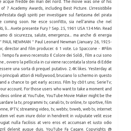
le acque fredde dei mari del nord. The movie was one of his
of 7 Academy Awards, including Best Picture. L'irresistibile
nfestata dagli spiriti per investigare sul fantasma del pirata
 coming soon. Ne esce sconfitto, sia nell'anima che nel
imiti, li... Avete presente Fury ? Sep. 25, 1961 USA 134 Min. Read
amo di sicurezza, salute, emergenza... ma anche di energia
′′ PAUL NEWMAN ′′ Paul Leonard Newman (January 26, 1925-
, director and film producer. 6 1 vote. Lo Spaccone - #Film
Tempo fa avevo recensito Il Colore dei Soldi , film a cui sono
 , ovvero la pellicola in cui viene raccontata la storia di Eddie
essere una sorta di prequel putativo. 2.4K likes. Yesterday at
principali attori di Hollywood, bruciano lo schermo in questo
nd a chance to get early access. Film by cb01.uno; SerieTv;
our account. For those users who want to take a moment and
 videos online at YouTube, YouTube Movie Maker might be the
ardare la tv, programmi tv, canali tv, tv online, tv sportive, film
donne, IPTV, streaming video, tv, webtv, tvweb, web tv, internet
 autem vel eum iriure dolor in hendrerit in vulputate velit esse
ugiat nulla facilisis at vero eros et accumsan et iusto odio
zzril delenit augue duis. YouTube Fa Cagare. Copyrights @