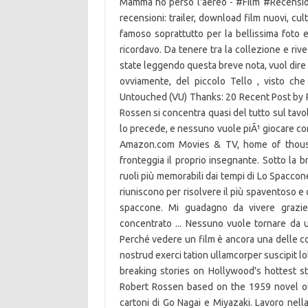
Mamma ho perso l'aereo - #Film #Recensione. 
recensioni: trailer, download film nuovi, cult
famoso soprattutto per la bellissima foto e
ricordavo. Da tenere tra la collezione e ri
state leggendo questa breve nota, vuol dire ch
ovviamente, del piccolo Tello , visto ch
Untouched (VU) Thanks: 20 Recent Post by Pa
Rossen si concentra quasi del tutto sul tavo
lo precede, e nessuno vuole piÃ¹ giocare con
Amazon.com Movies & TV, home of thousa
fronteggia il proprio insegnante. Sotto la 
ruoli più memorabili dai tempi di Lo Spacco
riuniscono per risolvere il più spaventoso e d
spaccone. Mi guadagno da vivere grazie a
concentrato ... Nessuno vuole tornare da
Perché vedere un film è ancora una delle co
nostrud exerci tation ullamcorper suscipit l
breaking stories on Hollywood's hottest s
Robert Rossen based on the 1959 novel of
cartoni di Go Nagai e Miyazaki. Lavoro nell