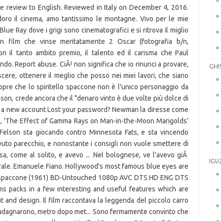
ate review to English. Reviewed in Italy on December 4, 2016.
oro il cinema, amo tantissimo le montagne. Vivo per le mie
Blue Ray dove i grigi sono cinematografici e si ritrova il miglio
 film che vinse meritatamente 2 Oscar (fotografia b/n,
n il tanto ambito premio, il talento ed il carisma che Paul
ndo. Report abuse. CiÃ² non significa che io rinunci a provare,
GHI
rescere, ottenere il meglio che posso nei miei lavori, che siano
 scopre che lo spiritello spaccone non è l'unico personaggio da
elson, crede ancora che il "denaro vinto è due volte più dolce di
 a new account Lost your password? Newman la diresse come
68), 'The Effect of Gamma Rays on Man-in-the-Moon Marigolds'
Felson sta giocando contro Minnesota Fats, e sta vincendo
evuto parecchio, e nonostante i consigli non vuole smettere di
a, come al solito, e avevo ... Nel bolognese, ve l'avevo giÃ
IGU
turale. Emanuele Fiano. Hollywood's most famous blue eyes are
Lo spaccone (1961) BD-Untouched 1080p AVC DTS HD ENG DTS
s packs in a few interesting and useful features which are
t and design. Il film raccontava la leggenda del piccolo carro
uadagnarono, metro dopo met... Sono fermamente convinto che