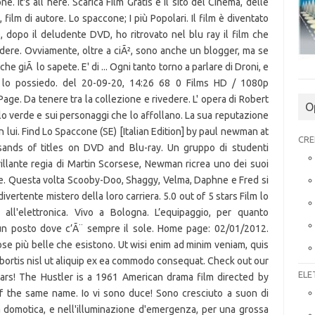
It's all here. Scarica Film Gratis è il sito del Cinema, delle
, film di autore. Lo spaccone; I più Popolari. Il film è diventato
, dopo il deludente DVD, ho ritrovato nel blu ray il film che
vedere. Ovviamente, oltre a ciÃ², sono anche un blogger, ma se
e giÃ lo sapete. E' di ... Ogni tanto torno a parlare di Droni, e
e lo possiedo. del 20-09-20, 14:26 68 0 Films HD / 1080p
ge. Da tenere tra la collezione e rivedere. L' opera di Robert
O
lo verde e sui personaggi che lo affollano. La sua reputazione
 lui. Find Lo Spaccone (SE) [Italian Edition] by paul newman at
CRE
nds of titles on DVD and Blu-ray. Un gruppo di studenti
brillante regia di Martin Scorsese, Newman ricrea uno dei suoi
ne. Questa volta Scooby-Doo, Shaggy, Velma, Daphne e Fred si
ivertente mistero della loro carriera. 5.0 out of 5 stars Film lo
ll'elettronica. Vivo a Bologna. L’equipaggio, per quanto
 un posto dove c’Ã¨ sempre il sole. Home page: 02/01/2012.
se più belle che esistono. Ut wisi enim ad minim veniam, quis
obortis nisl ut aliquip ex ea commodo consequat. Check out our
ELE
tars! The Hustler is a 1961 American drama film directed by
 the same name. Io vi sono duce! Sono cresciuto a suon di
a domotica, e nell'illuminazione d'emergenza, per una grossa