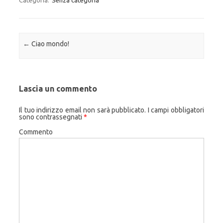
Categoria:
Senza categoria
Navigazione articolo
←
Ciao mondo!
Lascia un commento
Il tuo indirizzo email non sarà pubblicato.
I campi obbligatori
sono contrassegnati
*
Commento