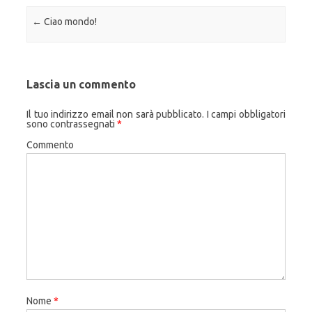
Navigazione articolo
←
Ciao mondo!
Lascia un commento
Il tuo indirizzo email non sarà pubblicato.
I campi obbligatori
sono contrassegnati
*
Commento
Nome
*