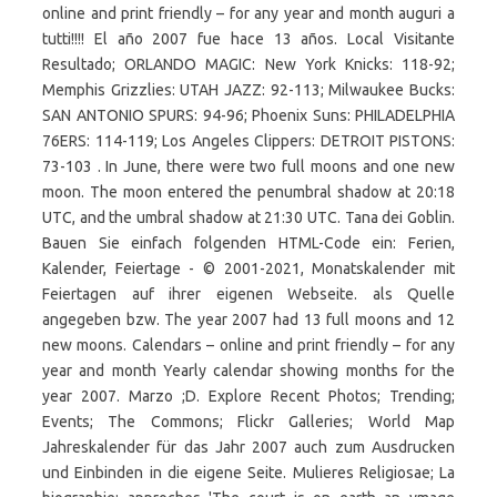
online and print friendly – for any year and month auguri a
tutti!!!! El año 2007 fue hace 13 años. Local Visitante
Resultado; ORLANDO MAGIC: New York Knicks: 118-92;
Memphis Grizzlies: UTAH JAZZ: 92-113; Milwaukee Bucks:
SAN ANTONIO SPURS: 94-96; Phoenix Suns: PHILADELPHIA
76ERS: 114-119; Los Angeles Clippers: DETROIT PISTONS:
73-103 . In June, there were two full moons and one new
moon. The moon entered the penumbral shadow at 20:18
UTC, and the umbral shadow at 21:30 UTC. Tana dei Goblin.
Bauen Sie einfach folgenden HTML-Code ein: Ferien,
Kalender, Feiertage - © 2001-2021, Monatskalender mit
Feiertagen auf ihrer eigenen Webseite. als Quelle
angegeben bzw. The year 2007 had 13 full moons and 12
new moons. Calendars – online and print friendly – for any
year and month Yearly calendar showing months for the
year 2007. Marzo ;D. Explore Recent Photos; Trending;
Events; The Commons; Flickr Galleries; World Map
Jahreskalender für das Jahr 2007 auch zum Ausdrucken
und Einbinden in die eigene Seite. Mulieres Religiosae; La