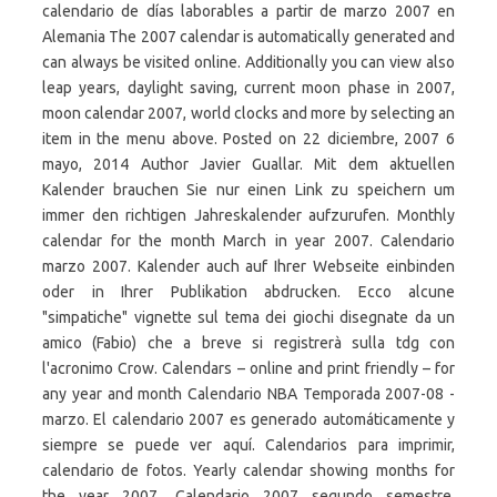
calendario de días laborables a partir de marzo 2007 en
Alemania The 2007 calendar is automatically generated and
can always be visited online. Additionally you can view also
leap years, daylight saving, current moon phase in 2007,
moon calendar 2007, world clocks and more by selecting an
item in the menu above. Posted on 22 diciembre, 2007 6
mayo, 2014 Author Javier Guallar. Mit dem aktuellen
Kalender brauchen Sie nur einen Link zu speichern um
immer den richtigen Jahreskalender aufzurufen. Monthly
calendar for the month March in year 2007. Calendario
marzo 2007. Kalender auch auf Ihrer Webseite einbinden
oder in Ihrer Publikation abdrucken. Ecco alcune
"simpatiche" vignette sul tema dei giochi disegnate da un
amico (Fabio) che a breve si registrerà sulla tdg con
l'acronimo Crow. Calendars – online and print friendly – for
any year and month Calendario NBA Temporada 2007-08 -
marzo. El calendario 2007 es generado automáticamente y
siempre se puede ver aquí. Calendarios para imprimir,
calendario de fotos. Yearly calendar showing months for
the year 2007. Calendario 2007 segundo semestre.