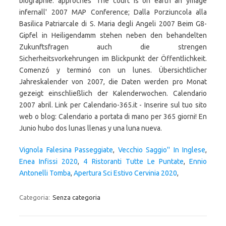
biographie: approches 'The court is on earth an ymage
infernall' 2007 MAP Conference; Dalla Porziuncola alla
Basilica Patriarcale di S. Maria degli Angeli 2007 Beim G8-
Gipfel in Heiligendamm stehen neben den behandelten
Zukunftsfragen auch die strengen
Sicherheitsvorkehrungen im Blickpunkt der Öffentlichkeit.
Comenzó y terminó con un lunes. Übersichtlicher
Jahreskalender von 2007, die Daten werden pro Monat
gezeigt einschließlich der Kalenderwochen. Calendario
2007 abril. Link per Calendario-365.it - Inserire sul tuo sito
web o blog: Calendario a portata di mano per 365 giorni! En
Junio hubo dos lunas llenas y una luna nueva.
Vignola Falesina Passeggiate
,
Vecchio Saggio'' In Inglese
,
Enea Infissi 2020
,
4 Ristoranti Tutte Le Puntate
,
Ennio
Antonelli Tomba
,
Apertura Sci Estivo Cervinia 2020
,
Categoria:
Senza categoria