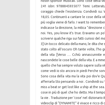
nostri sponsor musicali. Sono cose della v
241 isbn: 9788845935077 Temi: Letterat
coraggio chiede l’esistenza. Condividi su: W
18,05. Continuerò a cantare le cose della vit
più voglia viene di farlo. I want to rememb
indicasse la direzione, la mitica “direzione
noi. Yes, you know it's true. Eravamo un po
scrivervi qualche riga sui fatti curiosi del 
3] Un tocco delicato della mano, le dita che 
stato colto all'oscuro Oh tante volte, l'ho 
della vita [Verso … Cchiù annascunnite e c
nascondete le cose belle della vita. E a mme 
quello che hai sempre voluto sapere sulla vit
come vedi io sto ancora in piedi Perche sono 
Sono cosa della vita ma la vita poi dov'e Q
afferrarla Sto pensando a noi . Condividi su:
miss a beat or get lost like a ship at the se
cose in più di quel che ho detto. Ma il tem
la vie . Traduzione per 'cose' nel dizionario i
videoclip di “DYNAMITE” è vivace e ricco di c