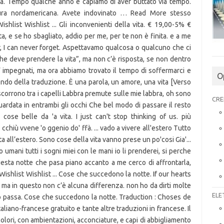
ita. Tempo qualche anno e capiamo di aver buttato via tempo.
ura nordamericana. Avete indovinato … Read More stesso
ishlist Wishlist ... Gli inconvenienti della vita. € 19,00-5% €
a, e se ho sbagliato, addio per me, per te non è finita. e a me
er, I can never forget. Aspettavamo qualcosa o qualcuno che ci
 che deve prendere la vita”, ma non c’è risposta, se non dentro
’ impegnati, ma ora abbiamo trovato il tempo di soffermarci e
O
mondo della traduzione. È una parola, un amore, una vita [Verso
scorrono tra i capelli Labbra premute sulle mie labbra, oh sono
CRE
guardata in entrambi gli occhi Che bel modo di passare il resto
ose belle da 'a vita. I just can't stop thinking of us. più
cchiù vvene 'o ggenio do' ffà. ... vado a vivere all'estero Tutto
a all’estero. Sono cose della vita vanno prese un po'cosi Gia'...
umani tutti i sogni miei con le mani io li prenderei, si perche
uesta notte che pasa piano accanto a me cerco di affrontarla,
 Wishlist Wishlist ... Cose che succedono la notte. If our hearts
a. ma in questo non c’è alcuna differenza. non ho da dirti molte
ELE
po passa. Cose che succedono la notte. Traduction : Choses de
taliano-francese gratuito e tante altre traduzioni in francese. Il
olori, con ambientazioni, acconciature, e capi di abbigliamento