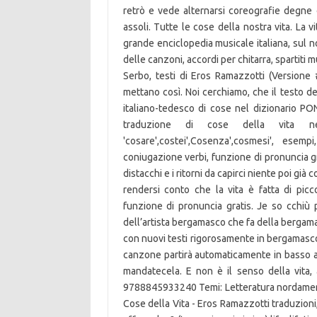
retrò e vede alternarsi coreografie degne d
assoli. Tutte le cose della nostra vita. La 
grande enciclopedia musicale italiana, sul no
delle canzoni, accordi per chitarra, spartiti 
Serbo, testi di Eros Ramazzotti (Versione #2
mettano così. Noi cerchiamo, che il testo de
italiano-tedesco di cose nel dizionario PON
traduzione di cose della vita nel
'cosare',costei',Cosenza',cosmesi', esem
coniugazione verbi, funzione di pronuncia gra
distacchi e i ritorni da capirci niente poi gi
rendersi conto che la vita è fatta di picc
funzione di pronuncia gratis. Je so cchiù
dell’artista bergamasco che fa della bergamas
con nuovi testi rigorosamente in bergamasco.
canzone partirà automaticamente in basso a 
mandatecela. E non è il senso della vita, 
9788845933240 Temi: Letteratura nordamerica
Cose della Vita - Eros Ramazzotti traduzioni, 