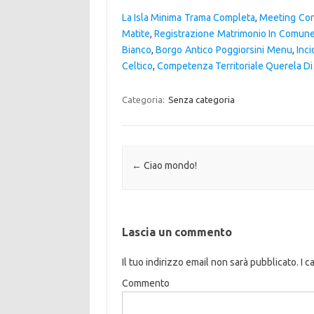
La Isla Minima Trama Completa
,
Meeting Con
Matite
,
Registrazione Matrimonio In Comun
Bianco
,
Borgo Antico Poggiorsini Menu
,
Inc
Celtico
,
Competenza Territoriale Querela Di
Categoria:
Senza categoria
Navigazione articolo
←
Ciao mondo!
Lascia un commento
Il tuo indirizzo email non sarà pubblicato.
I c
Commento