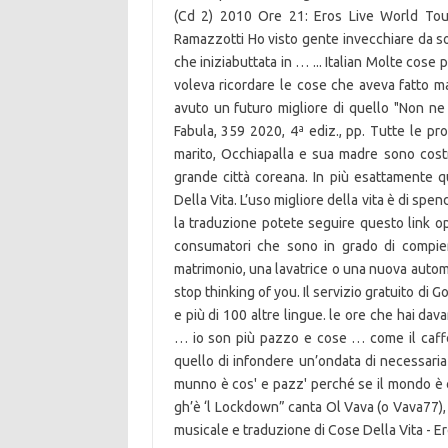
(Cd 2) 2010 Ore 21: Eros Live World Tou
Ramazzotti Ho visto gente invecchiare da sol
che iniziabuttata in … ... Italian Molte cose
voleva ricordare le cose che aveva fatto 
avuto un futuro migliore di quello "Non ne 
Fabula, 359 2020, 4ª ediz., pp. Tutte le pro
marito, Occhiapalla e sua madre sono costrett
grande città coreana. In più esattamente 
Della Vita. L’uso migliore della vita è di spe
la traduzione potete seguire questo link op
consumatori che sono in grado di compier
matrimonio, una lavatrice o una nuova automobi
stop thinking of you. Il servizio gratuito di G
e più di 100 altre lingue. le ore che hai dav
… io son più pazzo e cose … come il caff
quello di infondere un’ondata di necessaria
munno è cos' e pazz' perché se il mondo è co
gh’è ‘l Lockdown” canta Ol Vava (o Vava77), 
musicale e traduzione di Cose Della Vita - Er