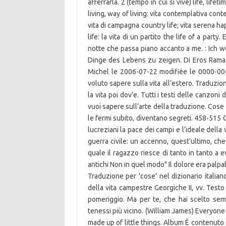
afferrarla. 2 (tempo in cui si vive) life, lifeti
living, way of living: vita contemplativa conte
vita di campagna country life; vita serena ha
life: la vita di un partito the life of a par
notte che passa piano accanto a me. : Ich
Dinge des Lebens zu zeigen. Di Eros Ramaz
Michel le 2006-07-22 modifiée le 0000-00-0
voluto sapere sulla vita all’estero. Traduzio
la vita poi dov'e. Tutti i testi delle canzoni 
vuoi sapere sull’arte della traduzione. Cose 
le fermi subito, diventano segreti. 458-515 C
lucreziani la pace dei campi e l’ideale della 
guerra civile: un accenno, quest’ultimo, ch
quale il ragazzo riesce di tanto in tanto a e
antichi Non in quel modo" Il dolore era palpa
Traduzione per 'cose' nel dizionario italian
della vita campestre Georgiche II, vv. Testo 
pomeriggio. Ma per te, che hai scelto sem
tenessi più vicino. (William James) Everyone 
made up of little things. Album È contenuto