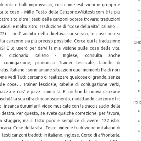
i nota e balli improvvisati, così come esibizioni in gruppo e
vita le cose – Mille Testo della Canzone.Wikitesti.com è la più
stro sito oltre i testi delle canzoni potete trovare: traduzioni
musicali e molto altro. Traduzione di “Cose della vita” Italiano →
) ... nell’ ambito della direttiva sui servizi, le cose non si
lla canzone sia più preciso possibile. Cerca qui la traduzione
GHI
S! E lo userò per darvi la mia visione sulle cose della vita.
 dizionario Italiano - Inglese, consulta anche
pi, coniugazione, pronuncia Trainer lessicale, tabelle di
tis. Italiano : sono umane situazioni quei momenti fra di noi i
à come vedi Tutti cercano di realizzare qualcosa di grande, senza
ole cose… Trainer lessicale, tabelle di coniugazione verbi,
 pazzo e cos' e pazz' amma fà. E’ on line la nuova canzone
chità la sua cifra di riconoscimento, riadattando canzoni e hit
IGU
 İnsanca durumlar Il video musicale con la traccia audio della
destra. Per questo, se avete qualche correzione, per favore,
a sfuggire, ma il fatto puro e semplice di vivere. 122 isbn:
na. Cose della vita . Testo, video e traduzione in italiano di
testi canzoni tradotti in italiano, inglese. Cerco di affrontarla,