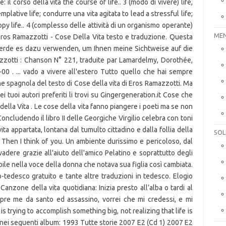
me: il corso della vita the course of life.. 3 (modo di vivere) life,
mplative life; condurre una vita agitata to lead a stressful life;
ppy life.. 4 (complesso delle attività di un organismo operante)
MEN
ty. Eros Ramazzotti - Cose Della Vita testo e traduzione. Questa
 werde es dazu verwenden, um Ihnen meine Sichtweise auf die
zotti : Chanson N° 221, traduite par Lamardelmy, Dorothée,
0 . ... vado a vivere all'estero Tutto quello che hai sempre
ne spagnola del testo di Cose della vita di Eros Ramazzotti. Ma
dei tuoi autori preferiti li trovi su Gingergeneration.it Cose che
della Vita . Le cose della vita fanno piangere i poeti ma se non
oncludendo il libro II delle Georgiche Virgilio celebra con toni
vita appartata, lontana dal tumulto cittadino e dalla follia della
SOL
e Then I think of you. Un ambiente durissimo e pericoloso, dal
vadere grazie all'aiuto dell'amico Pelatino e soprattutto degli
bile nella voce della donna che notava sua figlia così cambiata.
o-tedesco gratuito e tante altre traduzioni in tedesco. Elogio
Canzone della vita quotidiana: Inizia presto all’alba o tardi al
pre me da santo ed assassino, vorrei che mi credessi, e mi
is trying to accomplish something big, not realizing that life is
 nei seguenti album: 1993 Tutte storie 2007 E2 (Cd 1) 2007 E2