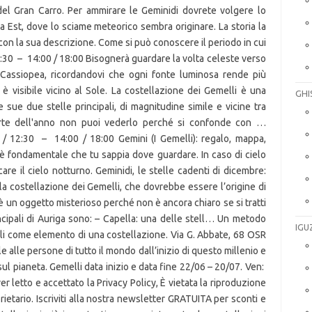
GHI
IGU