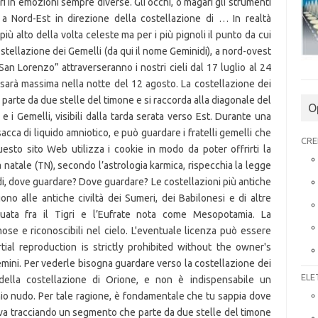
O
CRE
ELE