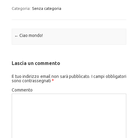
Categoria:
Senza categoria
Navigazione articolo
←
Ciao mondo!
Lascia un commento
Il tuo indirizzo email non sarà pubblicato.
I campi obbligatori
sono contrassegnati
*
Commento