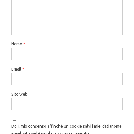
Nome
*
Email
*
Sito web
Do il mio consenso affinché un cookie salvi i miei dati (nome,
email, sito web) per il prossimo commento.