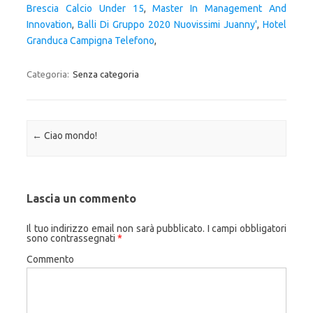
Brescia Calcio Under 15
,
Master In Management And
Innovation
,
Balli Di Gruppo 2020 Nuovissimi Juanny'
,
Hotel
Granduca Campigna Telefono
,
Categoria:
Senza categoria
Navigazione articolo
←
Ciao mondo!
Lascia un commento
Il tuo indirizzo email non sarà pubblicato.
I campi obbligatori
sono contrassegnati
*
Commento