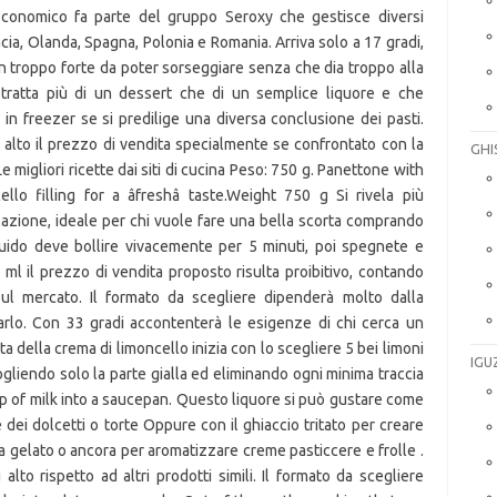
GHI
IGU