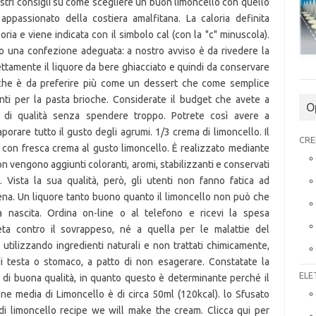
O
CRE
ELE