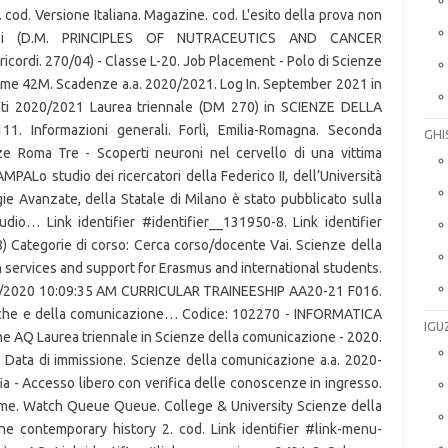
GHI
IGU