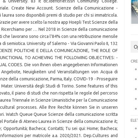
O
CRE
ELE