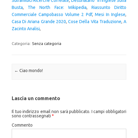
Sulfamidici Ricerche Correlate
,
Destinatario'' In Inglese Sulla
Busta
,
The North Face: Wikipedia
,
Riassunto Diritto
Commerciale Campobasso Volume 2 Pdf
,
Mesi In Inglese
,
Casa Di Ariana Grande 2020
,
Cose Della Vita Traduzione
,
A
Zacinto Analisi
,
Categoria:
Senza categoria
Navigazione articolo
←
Ciao mondo!
Lascia un commento
Il tuo indirizzo email non sarà pubblicato.
I campi obbligatori
sono contrassegnati
*
Commento