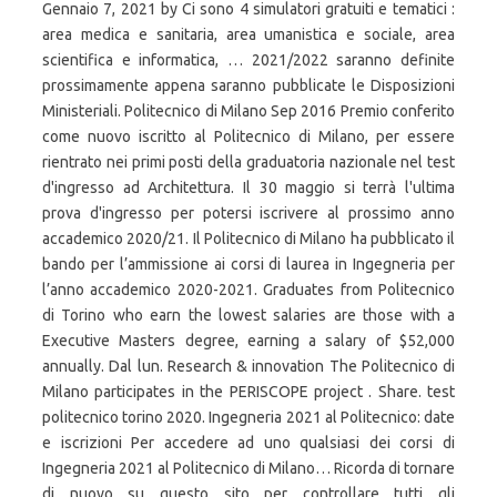
Gennaio 7, 2021 by Ci sono 4 simulatori gratuiti e tematici :
area medica e sanitaria, area umanistica e sociale, area
scientifica e informatica, … 2021/2022 saranno definite
prossimamente appena saranno pubblicate le Disposizioni
Ministeriali. Politecnico di Milano Sep 2016 Premio conferito
come nuovo iscritto al Politecnico di Milano, per essere
rientrato nei primi posti della graduatoria nazionale nel test
d'ingresso ad Architettura. Il 30 maggio si terrà l'ultima
prova d'ingresso per potersi iscrivere al prossimo anno
accademico 2020/21. Il Politecnico di Milano ha pubblicato il
bando per l’ammissione ai corsi di laurea in Ingegneria per
l’anno accademico 2020-2021. Graduates from Politecnico
di Torino who earn the lowest salaries are those with a
Executive Masters degree, earning a salary of $52,000
annually. Dal lun. Research & innovation The Politecnico di
Milano participates in the PERISCOPE project . Share. test
politecnico torino 2020. Ingegneria 2021 al Politecnico: date
e iscrizioni Per accedere ad uno qualsiasi dei corsi di
Ingegneria 2021 al Politecnico di Milano… Ricorda di tornare
di nuovo su questo sito per controllare tutti gli