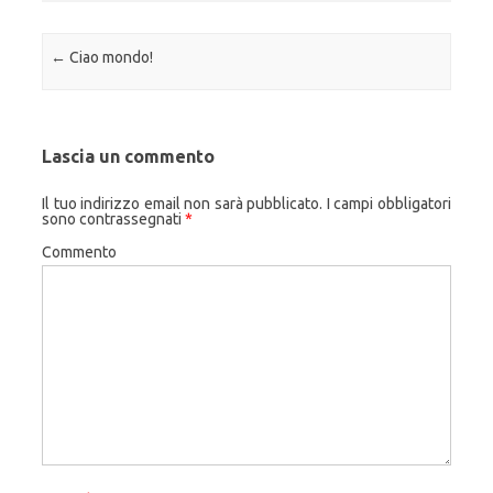
Navigazione articolo
←
Ciao mondo!
Lascia un commento
Il tuo indirizzo email non sarà pubblicato.
I campi obbligatori
sono contrassegnati
*
Commento