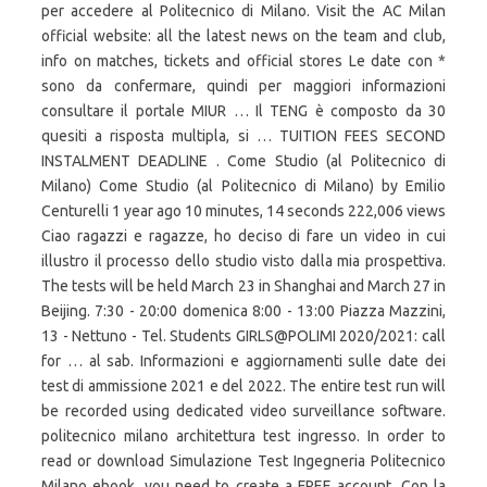
per accedere al Politecnico di Milano. Visit the AC Milan
official website: all the latest news on the team and club,
info on matches, tickets and official stores Le date con *
sono da confermare, quindi per maggiori informazioni
consultare il portale MIUR … Il TENG è composto da 30
quesiti a risposta multipla, si … TUITION FEES SECOND
INSTALMENT DEADLINE . Come Studio (al Politecnico di
Milano) Come Studio (al Politecnico di Milano) by Emilio
Centurelli 1 year ago 10 minutes, 14 seconds 222,006 views
Ciao ragazzi e ragazze, ho deciso di fare un video in cui
illustro il processo dello studio visto dalla mia prospettiva.
The tests will be held March 23 in Shanghai and March 27 in
Beijing. 7:30 - 20:00 domenica 8:00 - 13:00 Piazza Mazzini,
13 - Nettuno - Tel. Students GIRLS@POLIMI 2020/2021: call
for … al sab. Informazioni e aggiornamenti sulle date dei
test di ammissione 2021 e del 2022. The entire test run will
be recorded using dedicated video surveillance software.
politecnico milano architettura test ingresso. In order to
read or download Simulazione Test Ingegneria Politecnico
Milano ebook, you need to create a FREE account. Con la