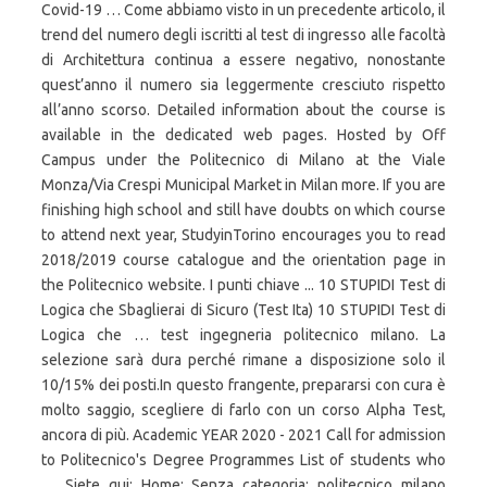
Covid-19 … Come abbiamo visto in un precedente articolo, il
trend del numero degli iscritti al test di ingresso alle facoltà
di Architettura continua a essere negativo, nonostante
quest’anno il numero sia leggermente cresciuto rispetto
all’anno scorso. Detailed information about the course is
available in the dedicated web pages. Hosted by Off
Campus under the Politecnico di Milano at the Viale
Monza/Via Crespi Municipal Market in Milan more. If you are
finishing high school and still have doubts on which course
to attend next year, StudyinTorino encourages you to read
2018/2019 course catalogue and the orientation page in
the Politecnico website. I punti chiave ... 10 STUPIDI Test di
Logica che Sbaglierai di Sicuro (Test Ita) 10 STUPIDI Test di
Logica che … test ingegneria politecnico milano. La
selezione sarà dura perché rimane a disposizione solo il
10/15% dei posti.In questo frangente, prepararsi con cura è
molto saggio, scegliere di farlo con un corso Alpha Test,
ancora di più. Academic YEAR 2020 - 2021 Call for admission
to Politecnico's Degree Programmes List of students who
… Siete qui: Home; Senza categoria; politecnico milano