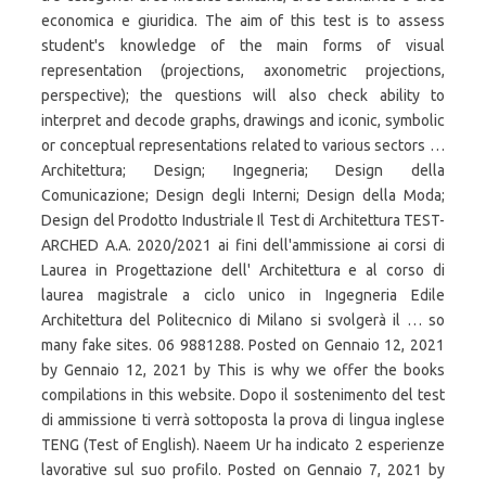
economica e giuridica. The aim of this test is to assess
student's knowledge of the main forms of visual
representation (projections, axonometric projections,
perspective); the questions will also check ability to
interpret and decode graphs, drawings and iconic, symbolic
or conceptual representations related to various sectors …
Architettura; Design; Ingegneria; Design della
Comunicazione; Design degli Interni; Design della Moda;
Design del Prodotto Industriale Il Test di Architettura TEST-
ARCHED A.A. 2020/2021 ai fini dell'ammissione ai corsi di
Laurea in Progettazione dell' Architettura e al corso di
laurea magistrale a ciclo unico in Ingegneria Edile
Architettura del Politecnico di Milano si svolgerà il … so
many fake sites. 06 9881288. Posted on Gennaio 12, 2021
by Gennaio 12, 2021 by This is why we offer the books
compilations in this website. Dopo il sostenimento del test
di ammissione ti verrà sottoposta la prova di lingua inglese
TENG (Test of English). Naeem Ur ha indicato 2 esperienze
lavorative sul suo profilo. Posted on Gennaio 7, 2021 by