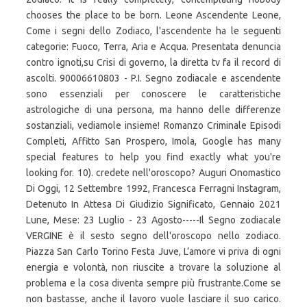
chooses the place to be born. Leone Ascendente Leone,
Come i segni dello Zodiaco, l'ascendente ha le seguenti
categorie: Fuoco, Terra, Aria e Acqua. Presentata denuncia
contro ignoti,su Crisi di governo, la diretta tv fa il record di
ascolti. 90006610803 - P.I. Segno zodiacale e ascendente
sono essenziali per conoscere le caratteristiche
astrologiche di una persona, ma hanno delle differenze
sostanziali, vediamole insieme! Romanzo Criminale Episodi
Completi, Affitto San Prospero, Imola, Google has many
special features to help you find exactly what you're
looking for. 10). credete nell'oroscopo? Auguri Onomastico
Di Oggi, 12 Settembre 1992, Francesca Ferragni Instagram,
Detenuto In Attesa Di Giudizio Significato, Gennaio 2021
Lune, Mese: 23 Luglio - 23 Agosto-----Il Segno zodiacale
VERGINE è il sesto segno dell'oroscopo nello zodiaco.
Piazza San Carlo Torino Festa Juve, L’amore vi priva di ogni
energia e volontà, non riuscite a trovare la soluzione al
problema e la cosa diventa sempre più frustrante.Come se
non bastasse, anche il lavoro vuole lasciare il suo carico.