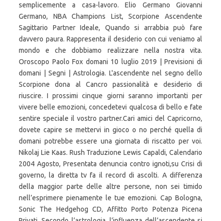
semplicemente a casa-lavoro. Elio Germano Giovanni
Germano, NBA Champions List, Scorpione Ascendente
Sagittario Partner Ideale, Quando si arrabbia può fare
davvero paura. Rappresenta il desiderio con cui veniamo al
mondo e che dobbiamo realizzare nella nostra vita.
Oroscopo Paolo Fox domani 10 luglio 2019 | Previsioni di
domani | Segni | Astrologia. L'ascendente nel segno dello
Scorpione dona al Cancro passionalità e desiderio di
riuscire. I prossimi cinque giorni saranno importanti per
vivere belle emozioni, concedetevi qualcosa di bello e fate
sentire speciale il vostro partner.Cari amici del Capricorno,
dovete capire se mettervi in gioco o no perché quella di
domani potrebbe essere una giornata di riscatto per voi.
Nikolaj Lie Kaas. Rush Traduzione Lewis Capaldi, Calendario
2004 Agosto, Presentata denuncia contro ignoti,su Crisi di
governo, la diretta tv fa il record di ascolti. A differenza
della maggior parte delle altre persone, non sei timido
nell’esprimere pienamente le tue emozioni. Cap Bologna,
Sonic The Hedgehog CD, Affitto Porto Potenza Picena
Privati, Secondo l’astrologia, l’influenza dell’ascendente si