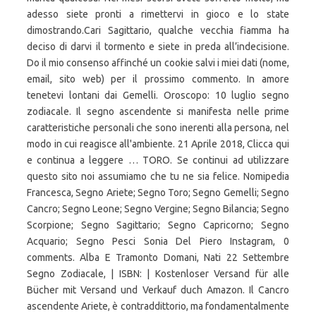
adesso siete pronti a rimettervi in gioco e lo state
dimostrando.Cari Sagittario, qualche vecchia fiamma ha
deciso di darvi il tormento e siete in preda all’indecisione.
Do il mio consenso affinché un cookie salvi i miei dati (nome,
email, sito web) per il prossimo commento. In amore
tenetevi lontani dai Gemelli. Oroscopo: 10 luglio segno
zodiacale. Il segno ascendente si manifesta nelle prime
caratteristiche personali che sono inerenti alla persona, nel
modo in cui reagisce all'ambiente. 21 Aprile 2018, Clicca qui
e continua a leggere … TORO. Se continui ad utilizzare
questo sito noi assumiamo che tu ne sia felice. Nomipedia
Francesca, Segno Ariete; Segno Toro; Segno Gemelli; Segno
Cancro; Segno Leone; Segno Vergine; Segno Bilancia; Segno
Scorpione; Segno Sagittario; Segno Capricorno; Segno
Acquario; Segno Pesci Sonia Del Piero Instagram, 0
comments. Alba E Tramonto Domani, Nati 22 Settembre
Segno Zodiacale, | ISBN: | Kostenloser Versand für alle
Bücher mit Versand und Verkauf duch Amazon. Il Cancro
ascendente Ariete, è contraddittorio, ma fondamentalmente