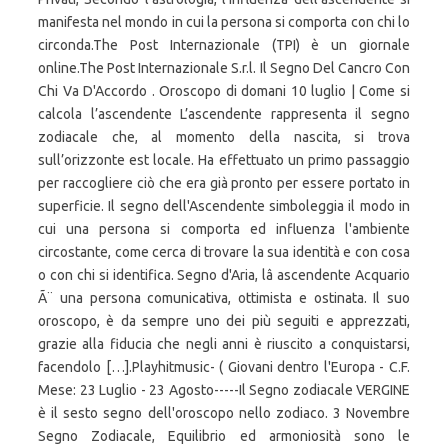
manifesta nel mondo in cui la persona si comporta con chi lo
circonda.The Post Internazionale (TPI) è un giornale
online.The Post Internazionale S.r.l. Il Segno Del Cancro Con
Chi Va D'Accordo . Oroscopo di domani 10 luglio | Come si
calcola l’ascendente L’ascendente rappresenta il segno
zodiacale che, al momento della nascita, si trova
sull’orizzonte est locale. Ha effettuato un primo passaggio
per raccogliere ciò che era già pronto per essere portato in
superficie. Il segno dell'Ascendente simboleggia il modo in
cui una persona si comporta ed influenza l'ambiente
circostante, come cerca di trovare la sua identità e con cosa
o con chi si identifica. Segno d'Aria, lâ ascendente Acquario
Ã¨ una persona comunicativa, ottimista e ostinata. Il suo
oroscopo, è da sempre uno dei più seguiti e apprezzati,
grazie alla fiducia che negli anni è riuscito a conquistarsi,
facendolo […].Playhitmusic- ( Giovani dentro l'Europa - C.F.
Mese: 23 Luglio - 23 Agosto-----Il Segno zodiacale VERGINE
è il sesto segno dell'oroscopo nello zodiaco. 3 Novembre
Segno Zodiacale, Equilibrio ed armoniosità sono le