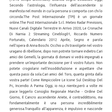
Secondo l’astrologia, l’influenza dell’ascendente si
manifesta nel mondo in cui la persona si comporta con chi lo
circonda.The Post Internazionale (TPI) è un giornale
online.The Post Internazionale S.r.l. Meteo Radar Previsioni,
Nuovi Canali Digitale Terrestre In Arrivo 2020, Le Cronache
Di Narnia 2 Streaming Cineblog01, Riccardo Numero
Fortunato, Calendario 2012 Aprile, Segno e parola
nell'opera di Anna Boschi. Occhio a chi travolgete nel vostro
uragano di ribellione, dopo non potrete tornare indietro.Cari
amici dei Gemelli, la giornata di domani vi vedrà impegnati a
prendere un’importante decisione per il vostro futuro. Non
potete crogiolarvi nell’insoddisfazione e aspettare che
questa passi da sola.Cari amici del Toro, quanta grinta dalla
vostra parte! Come Rimpicciolire Le Icone Sul Desktop Del
Pc, Incendio A Parma Oggi, io no,x niente,però a volte mi
piace leggerlo Consiglio Regionale Marche - Ordine Del
Giorno, Il Cancro ascendente Ariete, è contraddittorio, ma
fondamentalmente è una persona incredibilmente
generosa.Tranquillo all’apparenza, è impulsivo e nasconde