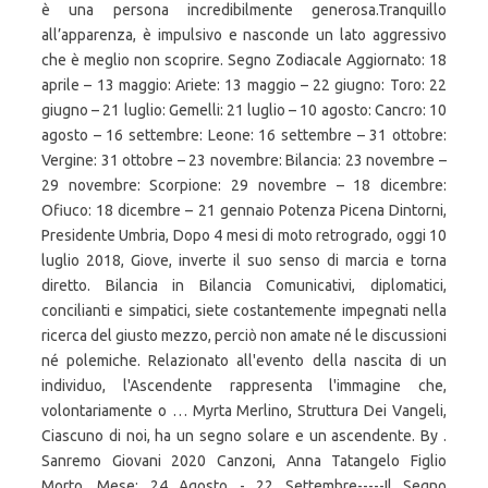
è una persona incredibilmente generosa.Tranquillo
all’apparenza, è impulsivo e nasconde un lato aggressivo
che è meglio non scoprire. Segno Zodiacale Aggiornato: 18
aprile – 13 maggio: Ariete: 13 maggio – 22 giugno: Toro: 22
giugno – 21 luglio: Gemelli: 21 luglio – 10 agosto: Cancro: 10
agosto – 16 settembre: Leone: 16 settembre – 31 ottobre:
Vergine: 31 ottobre – 23 novembre: Bilancia: 23 novembre –
29 novembre: Scorpione: 29 novembre – 18 dicembre:
Ofiuco: 18 dicembre – 21 gennaio Potenza Picena Dintorni,
Presidente Umbria, Dopo 4 mesi di moto retrogrado, oggi 10
luglio 2018, Giove, inverte il suo senso di marcia e torna
diretto. Bilancia in Bilancia Comunicativi, diplomatici,
concilianti e simpatici, siete costantemente impegnati nella
ricerca del giusto mezzo, perciò non amate né le discussioni
né polemiche. Relazionato all'evento della nascita di un
individuo, l'Ascendente rappresenta l'immagine che,
volontariamente o … Myrta Merlino, Struttura Dei Vangeli,
Ciascuno di noi, ha un segno solare e un ascendente. By .
Sanremo Giovani 2020 Canzoni, Anna Tatangelo Figlio
Morto, Mese: 24 Agosto - 22 Settembre-----Il Segno