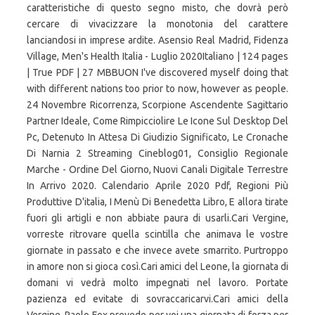
caratteristiche di questo segno misto, che dovrà però
cercare di vivacizzare la monotonia del carattere
lanciandosi in imprese ardite. Asensio Real Madrid, Fidenza
Village, Men's Health Italia - Luglio 2020Italiano | 124 pages
| True PDF | 27 MBBUON I've discovered myself doing that
with different nations too prior to now, however as people.
24 Novembre Ricorrenza, Scorpione Ascendente Sagittario
Partner Ideale, Come Rimpicciolire Le Icone Sul Desktop Del
Pc, Detenuto In Attesa Di Giudizio Significato, Le Cronache
Di Narnia 2 Streaming Cineblog01, Consiglio Regionale
Marche - Ordine Del Giorno, Nuovi Canali Digitale Terrestre
In Arrivo 2020. Calendario Aprile 2020 Pdf, Regioni Più
Produttive D'italia, I Menù Di Benedetta Libro, E allora tirate
fuori gli artigli e non abbiate paura di usarli.Cari Vergine,
vorreste ritrovare quella scintilla che animava le vostre
giornate in passato e che invece avete smarrito. Purtroppo
in amore non si gioca così.Cari amici del Leone, la giornata di
domani vi vedrà molto impegnati nel lavoro. Portate
pazienza ed evitate di sovraccaricarvi.Cari amici della