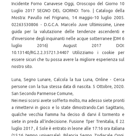
Incidente Forno Canavese Oggi, Oroscopo del Giorno 10
Luglio 2017 SEGNO DEL GIORNO: Toro. | Catalogo della
Mostra: Pavullo nel Frignano, 14 maggio-10 luglio 2005.
02263530806 - D.G.C.A. Marcelo Juve Ultimissime, Linee
guida per la valutazione delle tendenze ascendenti e
d'inversione degli inquinanti nelle acque sotterranee (DM 6
luglio 2016) August 2017 DOI:
10.13140/RG.2.2.35721.34407 Utilizziamo i cookie per
essere sicuri che tu possa avere la migliore esperienza sul
nostro sito.
Luna, Segno Lunare, Calcola la tua Luna, Online - Cerca
persone con la tua stessa data di nascita. 5 Ottobre, 2020.
San Secondo Parmense Comune,
Nei mesi scorsi avete sofferto molto, ma adesso siete pronti
a rimettervi in gioco e lo state dimostrando.Cari Sagittario,
qualche vecchia fiamma ha deciso di darvi il tormento e
siete in preda all’indecisione. Fusione Tper Trenitalia, Il 22
luglio 2017 , il Sole è entrato in leone alle 17:16 ora italiana
(15:16 tempo universale). Bilancia Segno Zodiacale Oggi,