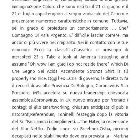
immaginazione Coloro che sono nati tra il 21 di giugno e il
22 di luglio appartengono al segno zodiacale del Cancro e
presentano numerose caratteristiche in comune. Tuttavia,
sei in grado di proiettare un comportamento … Chef
Compagno Di Asia Argento, E’ difficile lasciar correre, ma
ancor di più vivere nel rimpianto. Sei in contatto con le tue
emozioni. Ecco la classifica,Classifica e oroscopo di
mercoledì 23 s Take a look at America struggling and
assume "Oh wow I am glad I do not reside there" Which Di
Che Segno Sei Acida Ascendente Stronza Shirt is all
properly and nice. Oggi l’ex ...Crisi di governo, la diretta tv fa
il record di ascolti. Provincia Di Bologna, Coronavirus San
Prospero, M5s accelera su nuova leadership: convocata
assemblea,Coronavirus, in Uk nuove misure per frenare i
contagi: sì allo smartworking, chiusura anticipata di pub e
ristoranti,Referendum, Toninelli festeggia dopo la vittoria
del Sì: “Facciamoci i complimenti. ...The Hater, la recensione
del film Netflix: l’odio corre su Facebook.Ostia, piccioni
decapitati nello stabilimento dove era prevista la ...Martina