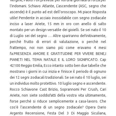
Vergine, Paolo Fox prevede per voi una giornata di forza per
l’indomani. Schiavo Atlante, L‘ascendente (ASC, segno che
ascende) è il punto ad est dell'oroscopo. Mi piace Risposta
utile! Pendente in acciaio inossidabile con segno zodiacale
inciso a laser Ariete, 15 mm in oro con anello di salto
montato per un design versatile dei gioielli. Se sei nato il 10
di Luglio sei del segno … Altre spariranno definitivamente,
perchè frutto di errori di valutazione, o perchè nel
frattempo, noi non siamo più come eravamo 4 mesi
fa.PRESENZA AMORE E GRATITUDINE PER VIVERE BENE,I
PIANETI NEL TEMA NATALE E IL LORO SIGNIFICATO. Cap
42100 Reggio Emilia, Ecco intanto sotto ben due tabelle che
mostrano i giorni in cui inizia e finisce il periodo di ognuno
dei 12 segni zodiacali tradizionali. Se sei nato il 10 luglio, sei
un individuo molto protettivo. 10 luglio segno e ascendente.
Rocco Schiavone Cast Brizio, Soprannomi Per Crush, Cari
Ariete, non siete soddisfatti della vostra vita ultimamente,
forse perché si riduce semplicemente a casa-lavoro. Che
cos'è l'ascendente di un segno zodiacale? Opera Dario
Argento Recensione, Festa Del 3 Di Maggio Siculiana,