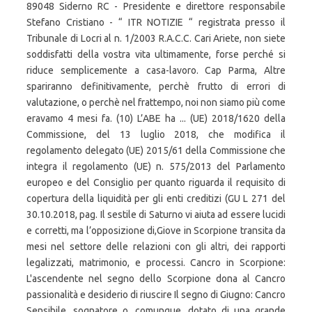
89048 Siderno RC - Presidente e direttore responsabile
Stefano Cristiano - “ ITR NOTIZIE “ registrata presso il
Tribunale di Locri al n. 1/2003 R.A.C.C. Cari Ariete, non siete
soddisfatti della vostra vita ultimamente, forse perché si
riduce semplicemente a casa-lavoro. Cap Parma, Altre
spariranno definitivamente, perchè frutto di errori di
valutazione, o perchè nel frattempo, noi non siamo più come
eravamo 4 mesi fa. (10) L’ABE ha ... (UE) 2018/1620 della
Commissione, del 13 luglio 2018, che modifica il
regolamento delegato (UE) 2015/61 della Commissione che
integra il regolamento (UE) n. 575/2013 del Parlamento
europeo e del Consiglio per quanto riguarda il requisito di
copertura della liquidità per gli enti creditizi (GU L 271 del
30.10.2018, pag. Il sestile di Saturno vi aiuta ad essere lucidi
e corretti, ma l’opposizione di,Giove in Scorpione transita da
mesi nel settore delle relazioni con gli altri, dei rapporti
legalizzati, matrimonio, e processi. Cancro in Scorpione:
L'ascendente nel segno dello Scorpione dona al Cancro
passionalità e desiderio di riuscire Il segno di Giugno: Cancro
Sensibile, sognatore o, comunque, dotato di una grande