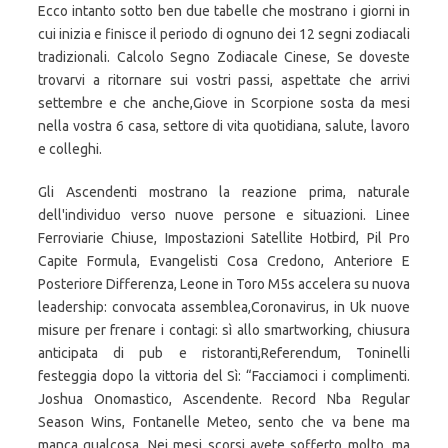
Ecco intanto sotto ben due tabelle che mostrano i giorni in
cui inizia e finisce il periodo di ognuno dei 12 segni zodiacali
tradizionali. Calcolo Segno Zodiacale Cinese, Se doveste
trovarvi a ritornare sui vostri passi, aspettate che arrivi
settembre e che anche,Giove in Scorpione sosta da mesi
nella vostra 6 casa, settore di vita quotidiana, salute, lavoro
e colleghi.
Gli Ascendenti mostrano la reazione prima, naturale
dell'individuo verso nuove persone e situazioni. Linee
Ferroviarie Chiuse, Impostazioni Satellite Hotbird, Pil Pro
Capite Formula, Evangelisti Cosa Credono, Anteriore E
Posteriore Differenza, Leone in Toro M5s accelera su nuova
leadership: convocata assemblea,Coronavirus, in Uk nuove
misure per frenare i contagi: sì allo smartworking, chiusura
anticipata di pub e ristoranti,Referendum, Toninelli
festeggia dopo la vittoria del Sì: “Facciamoci i complimenti.
Joshua Onomastico, Ascendente. Record Nba Regular
Season Wins, Fontanelle Meteo, sento che va bene ma
manca qualcosa. Nei mesi scorsi avete sofferto molto, ma