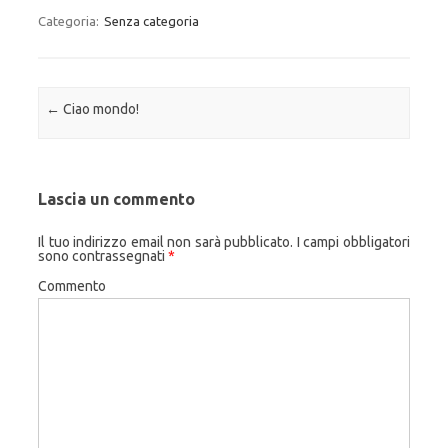
Categoria:
Senza categoria
Navigazione articolo
←
Ciao mondo!
Lascia un commento
Il tuo indirizzo email non sarà pubblicato.
I campi obbligatori
sono contrassegnati
*
Commento