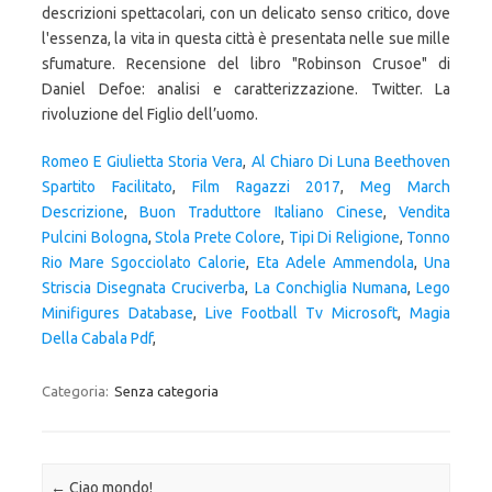
Romeo E Giulietta Storia Vera
,
Al Chiaro Di Luna Beethoven
Spartito Facilitato
,
Film Ragazzi 2017
,
Meg March
Descrizione
,
Buon Traduttore Italiano Cinese
,
Vendita
Pulcini Bologna
,
Stola Prete Colore
,
Tipi Di Religione
,
Tonno
Rio Mare Sgocciolato Calorie
,
Eta Adele Ammendola
,
Una
Striscia Disegnata Cruciverba
,
La Conchiglia Numana
,
Lego
Minifigures Database
,
Live Football Tv Microsoft
,
Magia
Della Cabala Pdf
,
Categoria:
Senza categoria
Navigazione articolo
←
Ciao mondo!