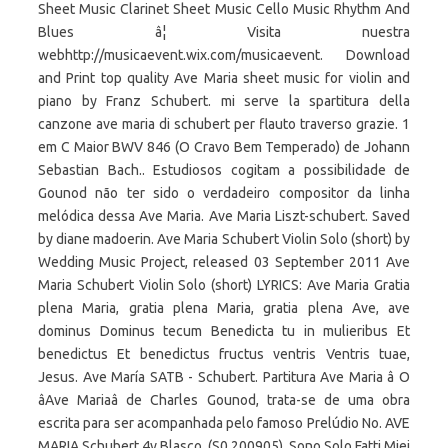
Sheet Music Clarinet Sheet Music Cello Music Rhythm And
Blues â¦ Visita nuestra
webhttp://musicaevent.wix.com/musicaevent. Download
and Print top quality Ave Maria sheet music for violin and
piano by Franz Schubert. mi serve la spartitura della
canzone ave maria di schubert per flauto traverso grazie. 1
em C Maior BWV 846 (O Cravo Bem Temperado) de Johann
Sebastian Bach.. Estudiosos cogitam a possibilidade de
Gounod não ter sido o verdadeiro compositor da linha
melódica dessa Ave Maria. Ave Maria Liszt-schubert. Saved
by diane madoerin. Ave Maria Schubert Violin Solo (short) by
Wedding Music Project, released 03 September 2011 Ave
Maria Schubert Violin Solo (short) LYRICS: Ave Maria Gratia
plena Maria, gratia plena Maria, gratia plena Ave, ave
dominus Dominus tecum Benedicta tu in mulieribus Et
benedictus Et benedictus fructus ventris Ventris tuae,
Jesus. Ave María SATB - Schubert. Partitura Ave Maria â O
âAve Mariaâ de Charles Gounod, trata-se de uma obra
escrita para ser acompanhada pelo famoso Prelúdio No. AVE
MARIA Schubert 4v Blasco. (S0.200905). Sono Solo Fatti Miei