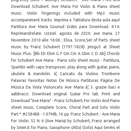
Download Schubert: Ave Maria For Violin & Piano sheet
music. Violin fingerings included with Mp3 music
accompaniment tracks. Imprima a Tablatura desta aula aqui!
Partitura Ave Maria Gounod Grátis para Download. 4:14.
Reprimandrelate. Uzziel. agosto de 2020. ave maria. 27
Novembre 2010 alle 16:06 ; Elisa. Score,Set of Parts sheet
music by Franz Schubert (1797-1828): jmsgu3 at Sheet
Music Plus. [Bb Eb Ebm G F Gm Cm A Gbm C D Ab] Chords
for Schubert Ave Maria - Piano solo sheet music - Partitura,
Spartito with capo transposer, play along with guitar, piano,
ukulele & mandolin. â¦ Caricato da. Violino Trombone
Palavras Favoritas Notas De Música Partituras Página De
Música Da Viola Violoncelo Ave Maria â¦ 3. grazie baci e
aabbracci. Download original Guitar Pro tab. Print and
Download "Ave Maria" - Franz Schubert; For Violin And Piano
sheet music. Complete Score, Choral Part and Solo Violin
Part * #258488 - 1.07MB, 16 pp. Franz Schubert - Ave Maria
For Violin. 52 N. 6 (Ave Maria) by Schubert, Franz arranged
by Smim.it for Piano, Saxophone (Alto) (Solo) Aquí tenéis el