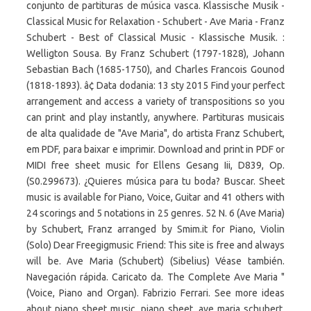
conjunto de partituras de música vasca. Klassische Musik -
Classical Music for Relaxation - Schubert - Ave Maria - Franz
Schubert - Best of Classical Music - Klassische Musik. :
Welligton Sousa. By Franz Schubert (1797-1828), Johann
Sebastian Bach (1685-1750), and Charles Francois Gounod
(1818-1893). â¢ Data dodania: 13 sty 2015 Find your perfect
arrangement and access a variety of transpositions so you
can print and play instantly, anywhere. Partituras musicais
de alta qualidade de "Ave Maria", do artista Franz Schubert,
em PDF, para baixar e imprimir. Download and print in PDF or
MIDI free sheet music for Ellens Gesang Iii, D839, Op.
(S0.299673). ¿Quieres música para tu boda? Buscar. Sheet
music is available for Piano, Voice, Guitar and 41 others with
24 scorings and 5 notations in 25 genres. 52 N. 6 (Ave Maria)
by Schubert, Franz arranged by Smim.it for Piano, Violin
(Solo) Dear Freegigmusic Friend: This site is free and always
will be. Ave Maria (Schubert) (Sibelius) Véase también.
Navegación rápida. Caricato da. The Complete Ave Maria "
(Voice, Piano and Organ). Fabrizio Ferrari. See more ideas
about piano sheet music, piano sheet, ave maria schubert.