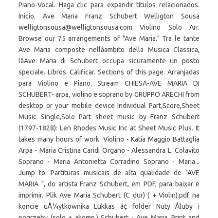
Piano-Vocal. Haga clic para expandir títulos relacionados.
Inicio. Ave Maria Franz Schubert Welligton Sousa
welligtonsousa@welligtonsousa.com Violino Solo Arr.
Browse our 75 arrangements of "Ave Maria." Tra le tante
Ave Maria composte nellâambito della Musica Classica,
lâAve Maria di Schubert occupa sicuramente un posto
speciale. Libros. Calificar. Sections of this page. Arranjadas
para Violino e Piano. Stream CHIESA-AVE MARIA DI
SCHUBERT- arpa, violino e soprano by GRUPPO ARECHI from
desktop or your mobile device Individual Part,Score,Sheet
Music Single,Solo Part sheet music by Franz Schubert
(1797-1828): Len Rhodes Music Inc at Sheet Music Plus. It
takes many hours of work. Violino - Katia Maggio Battaglia
Arpa - Maria Cristina Caridi Organo - Alessandra L. Colavito
Soprano - Maria Antonietta Corradino Soprano - Maria...
Jump to. Partituras musicais de alta qualidade de "AVE
MARIA ", do artista Franz Schubert, em PDF, para baixar e
imprimir. Plik Ave Maria Schubert (C dur) ( + Violin).pdf na
koncie uÅ¼ytkownika Lukkas â¢ folder Nuty Åluby i
pogrzeby (solo + akomp.) Schubert - Ave Maria. Print and