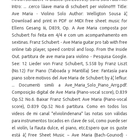
Intro: ... .cerco lâave maria di schubert per violino!!!!! Title:
Ave Maria - Violino Solo Author: Welligton Sousa â¦
Download and print in PDF or MIDI free sheet music for
Ellens Gesang Iii, D839, Op. A Ave Maria composta por
Schubert foi feita em 4/4 e com um acompanhamento em
sextinas. Franz Schubert - Ave Maria guitar pro tab with free
online tab player, speed control and loop. From the Inside
Out. partitura de ave maria para violino - Pesquisa Google.
See: 12 Lieder von Franz Schubert, S.558 by Franz Liszt
(No.12) For Piano (Taboada y Mantilla) See: Fantasía para
piano sobre motivos del Ave Maria de Schubert by â¦ lefkur.
... Documenti simili a Ave_Maria_Solo_Piano_Arrg.pdf.
Composição digital de Ave Maria (Piano-vocal score), D.839
Op.52 No.6. Baixar Franz Schubert Ave Maria (Piano-vocal
score), D.839 Op.52 No.6 partitura. Como en todos los
videos de mi canal "elviolindenana" las notas son válidas
para instrumentos tocados en clave de sol, como puede ser
el violín, la flauta dulce, el piano, etc.Espero que os guste
está â¦ Free Sheet Music ~ Ave Maria (Bach-Gounod) -