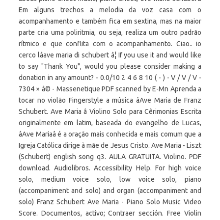
Em alguns trechos a melodia da voz casa com o
acompanhamento e também fica em sextina, mas na maior
parte cria uma poliritmia, ou seja, realiza um outro padrão
rítmico e que conflita com o acompanhamento. Ciao.. io
cerco lâave maria di schubert â¦ If you use it and would like
to say "Thank You", would you please consider making a
donation in any amount? - 0.0/10 2 4 6 8 10 ( - ) - V / V / V -
7304 × â© - Massenetique PDF scanned by E-Mn Aprenda a
tocar no violão Fingerstyle a música âAve Maria de Franz
Schubert. Ave Maria â Violino Solo para Cêrimonias Escrita
originalmente em latim, baseada do evangelho de Lucas,
âAve Mariaâ é a oração mais conhecida e mais comum que a
Igreja Católica dirige à mãe de Jesus Cristo. Ave Maria - Liszt
(Schubert) english song q3. AULA GRATUITA. Violino. PDF
download. Audiolibros. Accessibility Help. For high voice
solo, medium voice solo, low voice solo, piano
(accompaniment and solo) and organ (accompaniment and
solo) Franz Schubert Ave Maria - Piano Solo Music Video
Score. Documentos, activo; Contraer sección. Free Violin