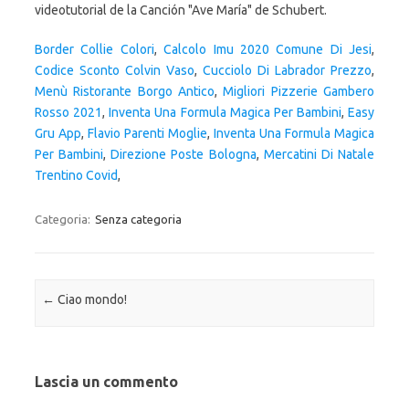
videotutorial de la Canción "Ave María" de Schubert.
Border Collie Colori
,
Calcolo Imu 2020 Comune Di Jesi
,
Codice Sconto Colvin Vaso
,
Cucciolo Di Labrador Prezzo
,
Menù Ristorante Borgo Antico
,
Migliori Pizzerie Gambero
Rosso 2021
,
Inventa Una Formula Magica Per Bambini
,
Easy
Gru App
,
Flavio Parenti Moglie
,
Inventa Una Formula Magica
Per Bambini
,
Direzione Poste Bologna
,
Mercatini Di Natale
Trentino Covid
,
Categoria:
Senza categoria
Navigazione articolo
←
Ciao mondo!
Lascia un commento