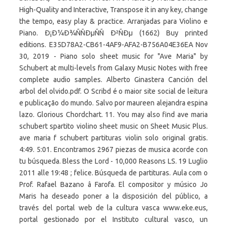
High-Quality and Interactive, Transpose it in any key, change
the tempo, easy play & practice. Arranjadas para Violino e
Piano. Ð¡Ð¼Ð¾ÑÑÐµÑÑ Ð²ÑÐµ (1662) Buy printed
editions. E35D78A2-CB61-4AF9-AFA2-B756A04E36EA Nov
30, 2019 - Piano solo sheet music for "Ave Maria" by
Schubert at multi-levels from Galaxy Music Notes with free
complete audio samples. Alberto Ginastera Canción del
arbol del olvido.pdf. O Scribd é o maior site social de leitura
e publicação do mundo. Salvo por maureen alejandra espina
lazo. Glorious Chordchart. 11. You may also find ave maria
schubert spartito violino sheet music on Sheet Music Plus.
ave maria f schubert partituras violin solo original gratis.
4:49. 5:01. Encontramos 2967 piezas de musica acorde con
tu búsqueda. Bless the Lord - 10,000 Reasons LS. 19 Luglio
2011 alle 19:48 ; felice. Búsqueda de partituras. Aula com o
Prof. Rafael Bazano â Farofa. El compositor y músico Jo
Maris ha deseado poner a la disposición del público, a
través del portal web de la cultura vasca www.eke.eus,
portal gestionado por el Instituto cultural vasco, un